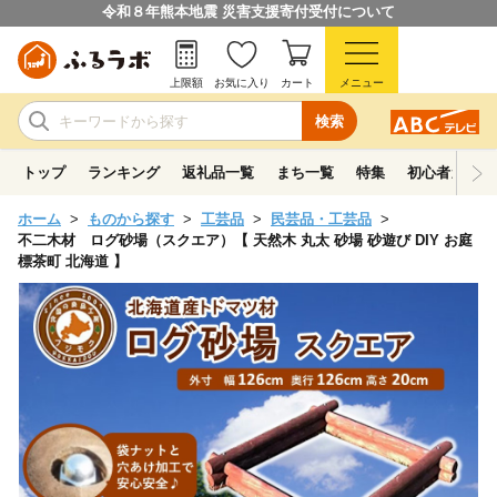
令和８年熊本地震 災害支援寄付受付について
上限額
お気に入り
カート
メニュー
検索
トップ
ランキング
返礼品一覧
まち一覧
特集
初心者ガイド
ホーム
ものから探す
工芸品
民芸品・工芸品
不二木材 ログ砂場（スクエア）【 天然木 丸太 砂場 砂遊び DIY お庭
標茶町 北海道 】