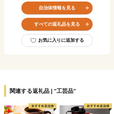
森国定公園の大自然に囲まれており、貴重な動植物の生
自治体情報を見る
息地となっています。日本有数の敷地面積を誇る「標茶
町育成牧場」内の多和平展望台からは、360°の地平線が
すべての返礼品を見る
見渡せ、また、町内には多数の温泉施設が点在しており
ます。
標茶町で非日常を味わいませんか？
お気に入りに追加する
関連する返礼品 | "工芸品"