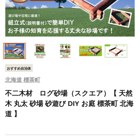
おすすめ自治体
北海道 標茶町
不二木材 ログ砂場（スクエア）【 天然
木 丸太 砂場 砂遊び DIY お庭 標茶町 北海
道 】