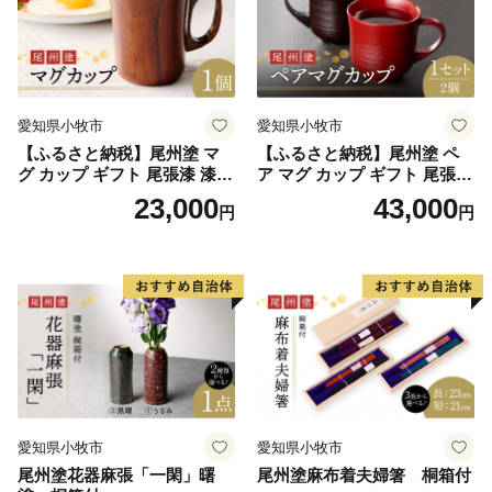
愛知県小牧市
愛知県小牧市
【ふるさと納税】尾州塗 マ
【ふるさと納税】尾州塗 ペ
グ カップ ギフト 尾張漆 漆
ア マグ カップ ギフト 尾張漆
漆器 漆器工芸 工芸品 芸術性
漆 漆器 漆器工芸 工芸品 芸術
23,000
43,000
円
円
実用性 抗菌性 美味しく安全
性 実用性 抗菌性 美味しく安
な食事 手作り 贈答用 くつろ
全な食事 手作り 贈答用 くつ
ぎ おうち時間 プレゼント 抗
ろぎ おうち時間 プレゼント
ウイルス効果 お取り寄せ 愛
抗ウイルス効果 お取り寄せ
知県 小牧市 送料無料
愛知県 小牧市 送料無料
愛知県小牧市
愛知県小牧市
尾州塗花器麻張「一閑」曙
尾州塗麻布着夫婦箸 桐箱付