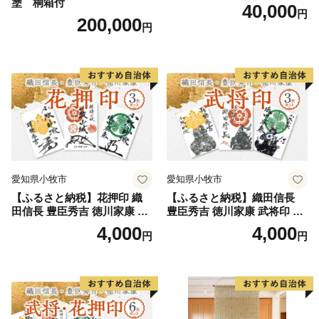
塗 桐箱付
40,000
円
200,000
円
愛知県小牧市
愛知県小牧市
【ふるさと納税】花押印 織
【ふるさと納税】織田信長
田信長 豊臣秀吉 徳川家康 3
豊臣秀吉 徳川家康 武将印 3
枚 セット 戦国 武将 小牧山城
枚 セット イラスト 戦国 武将
4,000
4,000
円
円
墨絵 龍画師 書道アーティス
小牧山城 墨絵 龍画師 書道ア
ト 池谷公智 渾身の一作 作品
ーティスト 池谷公智 渾身の
雑貨 工芸品 グッズ 愛知県 小
一作 作品 雑貨 工芸品 グッズ
牧市 お取り寄せ 送料無料
愛知県 小牧市 お取り寄せ 送
料無料