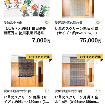
愛知県小牧市
愛媛県地酒の隠れ郷
【ふるさと納税】織田信長
い草のスクリーン無垢 生成
豊臣秀吉 徳川家康 武将印 花
（サイズ：約95×180㎝）(14
押印 6枚 セット イラスト 戦
3)
7,000
75,000
円
円
国 武将 小牧山城 墨絵 龍画師
書道アーティスト 池谷公智
渾身の一作 作品 雑貨 工芸品
グッズ 愛知県 小牧市 お取り
寄せ 送料無料
愛媛県地酒の隠れ郷
愛媛県地酒の隠れ郷
い草のスクリーン 薄墨（サ
い草のスクリーン月明り 金
イズ：約95cm×120cm）(14
水引×黒（約95cm×180cm）