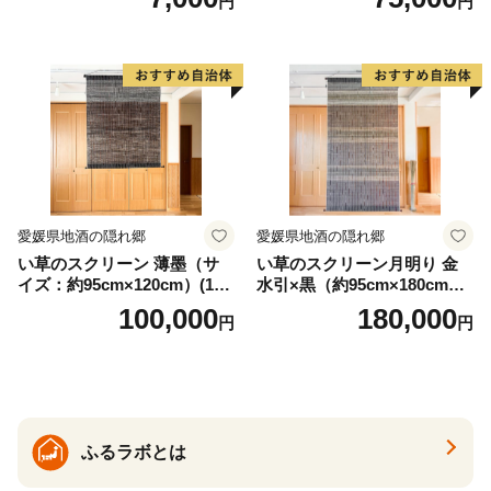
円
円
国 武将 小牧山城 墨絵 龍画師
書道アーティスト 池谷公智
渾身の一作 作品 雑貨 工芸品
グッズ 愛知県 小牧市 お取り
寄せ 送料無料
愛媛県地酒の隠れ郷
愛媛県地酒の隠れ郷
い草のスクリーン 薄墨（サ
い草のスクリーン月明り 金
イズ：約95cm×120cm）(14
水引×黒（約95cm×180cm）
6)
(147)
100,000
180,000
円
円
ふるラボとは