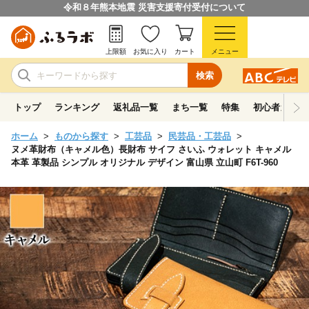
令和８年熊本地震 災害支援寄付受付について
上限額
お気に入り
カート
メニュー
検索
トップ
ランキング
返礼品一覧
まち一覧
特集
初心者ガイド
ホーム
ものから探す
工芸品
民芸品・工芸品
ヌメ革財布（キャメル色）長財布 サイフ さいふ ウォレット キャメル
本革 革製品 シンプル オリジナル デザイン 富山県 立山町 F6T-960