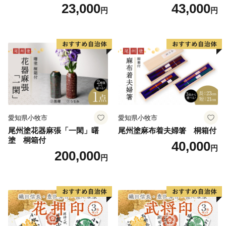
漆器 漆器工芸 工芸品 芸術性
漆 漆器 漆器工芸 工芸品 芸術
23,000
43,000
円
円
実用性 抗菌性 美味しく安全
性 実用性 抗菌性 美味しく安
な食事 手作り 贈答用 くつろ
全な食事 手作り 贈答用 くつ
ぎ おうち時間 プレゼント 抗
ろぎ おうち時間 プレゼント
ウイルス効果 お取り寄せ 愛
抗ウイルス効果 お取り寄せ
知県 小牧市 送料無料
愛知県 小牧市 送料無料
愛知県小牧市
愛知県小牧市
尾州塗花器麻張「一閑」曙
尾州塗麻布着夫婦箸 桐箱付
塗 桐箱付
40,000
円
200,000
円