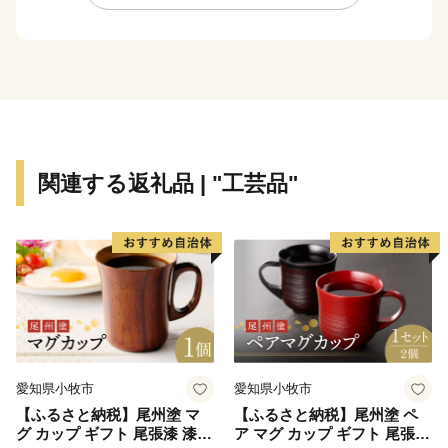
の現存氷河など手つかずの自然も共存し、立山がもたら
す水は肥沃な大地をつくり豊かな食を生みました。
この全てが、立山町です。
関連する返礼品 | "工芸品"
愛知県小牧市
愛知県小牧市
【ふるさと納税】尾州塗 マ
【ふるさと納税】尾州塗 ペ
グ カップ ギフト 尾張漆 漆
ア マグ カップ ギフト 尾張漆