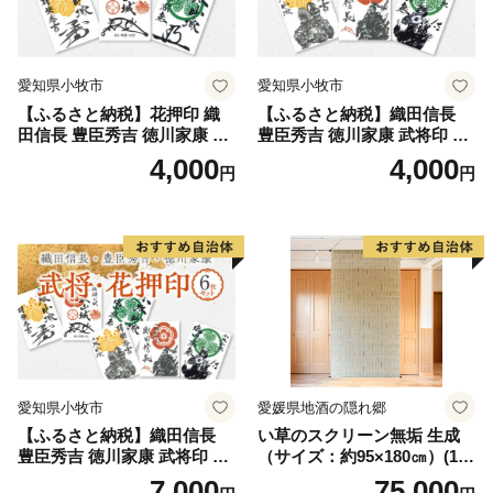
愛知県小牧市
愛知県小牧市
【ふるさと納税】花押印 織
【ふるさと納税】織田信長
田信長 豊臣秀吉 徳川家康 3
豊臣秀吉 徳川家康 武将印 3
枚 セット 戦国 武将 小牧山城
枚 セット イラスト 戦国 武将
4,000
4,000
円
円
墨絵 龍画師 書道アーティス
小牧山城 墨絵 龍画師 書道ア
ト 池谷公智 渾身の一作 作品
ーティスト 池谷公智 渾身の
雑貨 工芸品 グッズ 愛知県 小
一作 作品 雑貨 工芸品 グッズ
牧市 お取り寄せ 送料無料
愛知県 小牧市 お取り寄せ 送
料無料
愛知県小牧市
愛媛県地酒の隠れ郷
【ふるさと納税】織田信長
い草のスクリーン無垢 生成
豊臣秀吉 徳川家康 武将印 花
（サイズ：約95×180㎝）(14
押印 6枚 セット イラスト 戦
3)
7,000
75,000