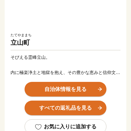
たてやままち
立山町
そびえる霊峰立山。
内に極楽浄土と地獄を抱え、その豊かな恵みと信仰文化
でこの町は創られました。
自治体情報を見る
「立山曼陀羅」にも描かれ信仰の対象であった立山は、
時と共に立山黒部アルペンルートに代表される類を見な
すべての返礼品を見る
い雄大な国際観光地として発展してきました。
その一方でラムサール条約に登録される湿地帯や国内初
お気に入りに追加する