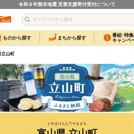
令和８年熊本地震 災害支援寄付受付について
番組･特集
ものから探す
まちから探す
キャンペ
県立山町
とやまけんたてやままち
富山県 立山町