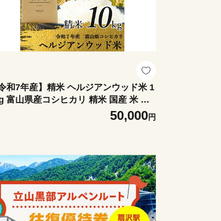
令和7年産】精米 ヘルジアンウッド米 1
kg 富山県産コシヒカリ 精米 国産 米 お
 日本米 ギフト 贈り物 食品 F6T-1021
50,000
円