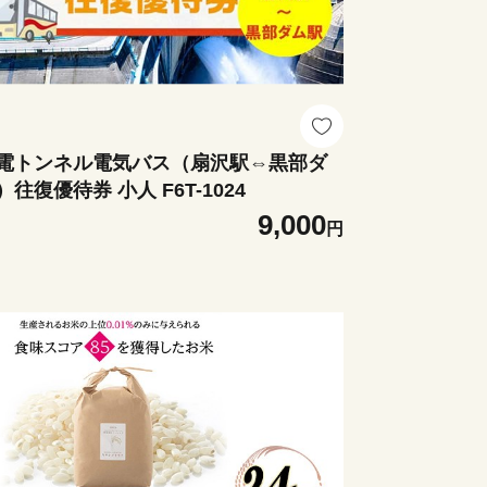
電トンネル電気バス（扇沢駅⇔黒部ダ
）往復優待券 小人 F6T-1024
9,000
円