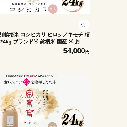
別栽培米 コシヒカリ ヒロシノキモチ 精
 24kg ブランド米 銘柄米 国産 米 お米
本米 ギフト 贈り物 備蓄 防災 食品 陽咲
54,000
円
 はるざれ F6T-1015