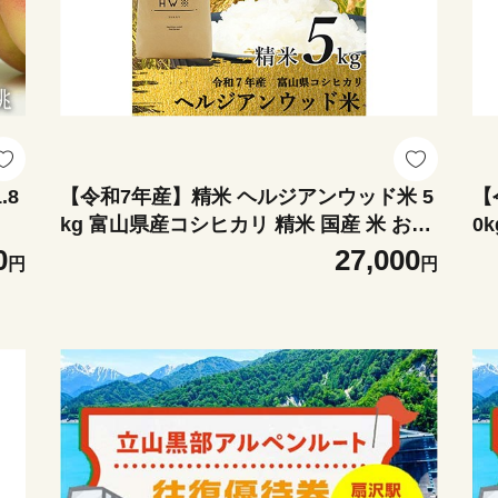
.8
【令和7年産】精米 ヘルジアンウッド米 5
【
kg 富山県産コシヒカリ 精米 国産 米 お米
0
日本米 ギフト 贈り物 食品 F6T-1020
米
0
27,000
円
円