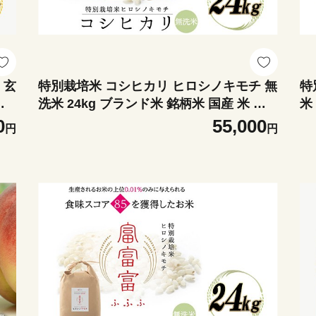
 玄
特別栽培米 コシヒカリ ヒロシノキモチ 無
特
米
洗米 24kg ブランド米 銘柄米 国産 米 お
米
陽咲
米 日本米 ギフト 贈り物 備蓄 防災 食品
日
0
55,000
円
円
陽咲玲 はるざれ F6T-1016
玲