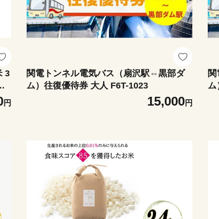
 3
関電トンネル電気バス（扇沢駅⇔黒部ダ
関
お
ム）往復優待券 大人 F6T-1023
ム
2
0
15,000
円
円