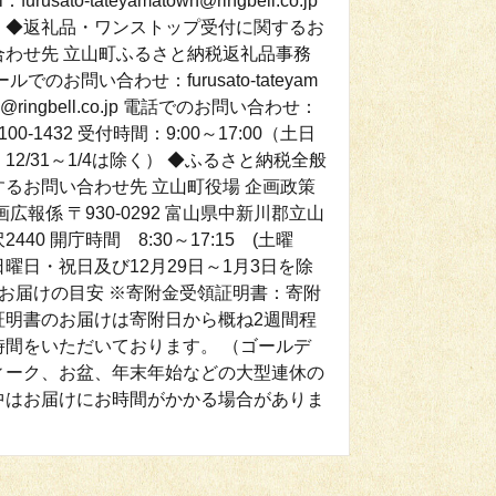
l：furusato-tateyamatown@ringbell.co.jp
：◆返礼品・ワンストップ受付に関するお
合わせ先 立山町ふるさと納税返礼品事務
ールでのお問い合わせ：furusato-tateyam
n@ringbell.co.jp 電話でのお問い合わせ：
-100-1432 受付時間：9:00～17:00（土日
12/31～1/4は除く） ◆ふるさと納税全般
するお問い合わせ先 立山町役場 企画政策
画広報係 〒930-0292 富山県中新川郡立山
2440 開庁時間 8:30～17:15 (土曜
曜日・祝日及び12月29日～1月3日を除
 ◆お届けの目安 ※寄附金受領証明書：寄附
証明書のお届けは寄附日から概ね2週間程
時間をいただいております。 （ゴールデ
ィーク、お盆、年末年始などの大型連休の
中はお届けにお時間がかかる場合がありま
）