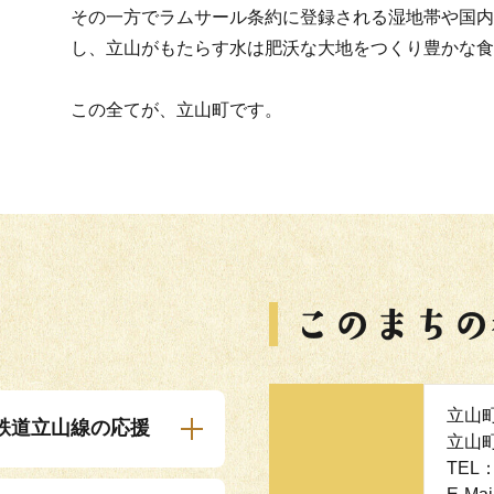
その一方でラムサール条約に登録される湿地帯や国内
し、立山がもたらす水は肥沃な大地をつくり豊かな食
この全てが、立山町です。
立山
鉄道立山線の応援
立山
TEL：