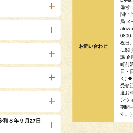
E-Mai
備考
問い
局 メ
atow
0800
祝日、
お問い合わせ
に関
課 企
町前沢
日・日
く)
受領
度お
ンウ
期間
す。
和８年９月27日