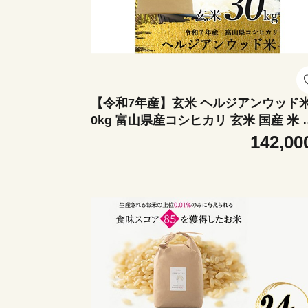
【令和7年産】玄米 ヘルジアンウッド米
0kg 富山県産コシヒカリ 玄米 国産 米 
米 日本米 ギフト 贈り物 食品 F6T-102
142,00