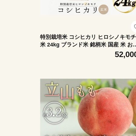
特別栽培米 コシヒカリ ヒロシノキモチ
米 24kg ブランド米 銘柄米 国産 米 お
日本米 ギフト 贈り物 備蓄 防災 食品 
52,00
玲 はるざれ F6T-1014