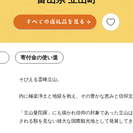
寄付金の使い道
そびえる霊峰立山。
内に極楽浄土と地獄を抱え、その豊かな恵みと信仰文
「立山曼陀羅」にも描かれ信仰の対象であった立山は
される類を見ない雄大な国際観光地として発展してき