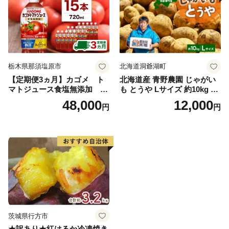
栃木県那須塩原市
北海道洞爺湖町
【定期便3ヵ月】カゴメ ト
北海道産 青野農園 じゃがい
マトジュース食塩無添加 72
も とうや Lサイズ 約10kg 20
0ml PET×15本 1ケース 毎月
26年10月初旬～12月下旬頃お
48,000
12,000
円
円
届く 3ヵ月 3回コース ns001-
届け 先行予約 北海道 ジャガ
005 【 KAGOME 野菜ジュー
イモ トウヤ 馬鈴薯 ポテト 芋
ス 】
いも イモ 黄色 旬 野菜 農作
物 産地直送 お取り寄せ 国産
茨城県行方市
★訳あり★紅はるか冷凍焼き