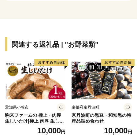
【寄附のお申し込み及び返礼品に関するお問合せ先】
羽生市ふるさと納税サポートセンター
TEL：050-1730-1191
FAX：050-3535-7293
関連する返礼品 | "お野菜類"
E-Mail：hanyu@furusato-supports.com
愛知県小牧市
京都府京丹波町
駒来ファームの 極上・肉厚
京丹波町の黒豆・和知黒の特
生しいたけ[極上 肉厚 生しい
産品詰め合わせ
たけ 生シイタケ 生椎茸 安心
10,000
10,000
円
円
安全 国産 採れたて 新鮮 きの