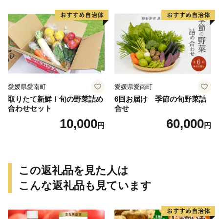
芋 冷やし焼き芋 やきいも 蜜
県 愛南町 青果市場
芋 ほしいも スイートポテト
いも天 サイズミックス 甘い
ねっとり 生芋 新芋 あんのう
いも 甘藷 べにはるか スイー
ツ 国産 糖度 産地直送 農家直
送 数量限定 21000円 愛媛 愛
南 ミッチーのおみかん畑
愛媛県愛南町
愛媛県愛南町
取りたて新鮮！旬の野菜詰め
6回お届け 季節の旬野菜詰
合わせセット
合せ
10,000
60,000
円
円
この返礼品を見た人は
こんな返礼品も見ています