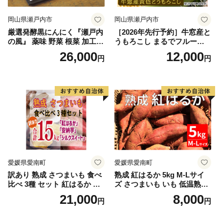
岡山県瀬戸内市
岡山県瀬戸内市
厳選発酵黒にんにく『瀬戸内
［2026年先行予約］牛窓産と
の風』 薬味 野菜 根菜 加工食
うもろこし まるでフルー
品
ツ！最高糖度25度超え 生で
26,000
12,000
円
円
甘い、茹でて美味い！ 黄色
とうもろこし 「桃太郎コー
ン」約4kg（8〜12本入り）
野菜
愛媛県愛南町
愛媛県愛南町
訳あり 熟成 さつまいも 食べ
熟成 紅はるか 5kg M-Lサイ
比べ 3種 セット 紅はるか 安
ズ さつまいも いも 低温熟成
納芋 シルクスイート 合計 15
完全熟成収穫 甘い 糖度 焼き
21,000
8,000
円
円
kg サイズ混合 サツマイモ 焼
芋 やきいも スイートポテト
き芋 干し芋 丸干し 冷凍焼き
おやつ 高糖度 料理 国産 愛媛