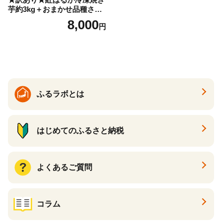
芋約3kg＋おまかせ品種さつ
まいも 合計約3.2kg｜さつ
8,000
円
まいも サツマイモ さつま芋
焼き芋 やきいも 冷凍 冷凍焼
き芋 訳あり 訳アリ 紅はるか
茨城県 行方市(EY-25)
ふるラボとは
はじめてのふるさと納税
よくあるご質問
コラム