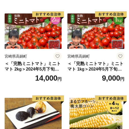
こ 野菜]
宮崎県高鍋町
宮崎県高鍋町
＜「完熟ミニトマト」ミニト
＜「完熟ミニトマト」ミニト
マト 2kg＞2024年5月下旬迄
マト 1kg＞2024年5月下旬迄
に順次出荷 野菜ソムリエサ
に順次出荷 野菜ソムリエサ
14,000
9,000
円
円
ミット アルル・リリカ共に
ミット アルル・リリカ共に
銀賞受賞！！(2023年11月開
銀賞受賞！！(2023年11月開
催)1回食べてみらんね？宮崎
催)1回食べてみらんね？宮崎
県 高鍋町産 産地直送 有機肥
県 高鍋町産 産地直送 有機肥
料使用 高糖度 西森農園
料使用 高糖度 西森農園