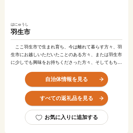
はにゅうし
羽生市
ここ羽生市で生まれ育ち、今は離れて暮らす方々、羽
生市にお越しいただいたことのある方々、または羽生市
に少しでも興味をお持ちくださった方々、そしてもちろ
ん市内の住民の方々、そういった皆様の「羽生市を応援
したい」という思いを、この「羽生市ふるさと応援寄
自治体情報を見る
附」に託していただき、羽生市をさらに元気にさせてく
ださい。ふるさと羽生の応援を、心よりお待ちしていま
すべての返礼品を見る
す。
※ 羽生市は、ふるさと納税の対象団体として総務大臣
お気に入りに追加する
から指定を受けているため、本市に寄附した場合は、税
制上の特例控除を受けることが出来ます。