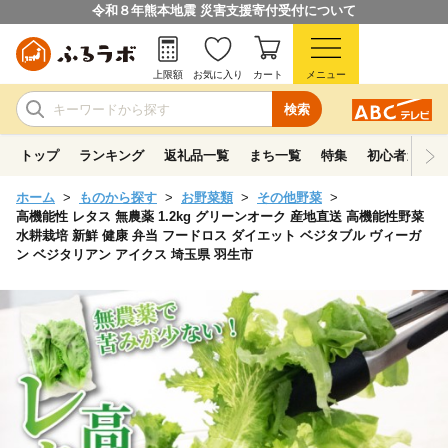
令和８年熊本地震 災害支援寄付受付について
上限額
お気に入り
カート
メニュー
検索
トップ
ランキング
返礼品一覧
まち一覧
特集
初心者ガイド
ホーム
ものから探す
お野菜類
その他野菜
高機能性 レタス 無農薬 1.2kg グリーンオーク 産地直送 高機能性野菜
水耕栽培 新鮮 健康 弁当 フードロス ダイエット ベジタブル ヴィーガ
ン ベジタリアン アイクス 埼玉県 羽生市