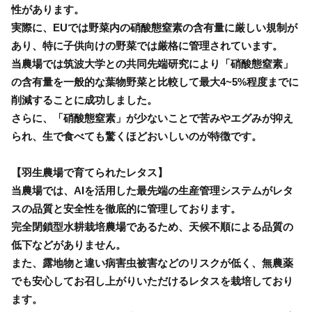
性があります。
実際に、EUでは野菜内の硝酸態窒素の含有量に厳しい規制が
あり、特に子供向けの野菜では厳格に管理されています。
当農場では筑波大学との共同先端研究により「硝酸態窒素」
の含有量を一般的な葉物野菜と比較して最大4~5%程度までに
削減することに成功しました。
さらに、「硝酸態窒素」が少ないことで苦みやエグみが抑え
られ、生で食べても驚くほどおいしいのが特徴です。
【羽生農場で育てられたレタス】
当農場では、AIを活用した最先端の生産管理システムがレタ
スの品質と安全性を徹底的に管理しております。
完全閉鎖型水耕栽培農場であるため、天候不順による品質の
低下などがありません。
また、露地物と違い病害虫被害などのリスクが低く、無農薬
でも安心してお召し上がりいただけるレタスを栽培しており
ます。