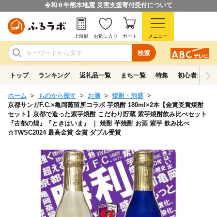
令和８年熊本地震 災害支援寄付受付について
上限額
お気に入り
カート
メニュー
検索
トップ
ランキング
返礼品一覧
まち一覧
特集
初心者ガイド
ホーム
ものから探す
お酒
焼酎・泡盛
京都サンガF.C.×亀岡蒸留所コラボ 芋焼酎 180ml×2本【金賞受賞焼酎
セット】京都で造った紫芋焼酎 こだわり貯蔵 紫芋焼酎飲み比べセット
『古都の煌』『ときはいま』 ｜ 焼酎 芋焼酎 お酒 紫芋 飲み比べ
☆TWSC2024 最高金賞 金賞 ダブル受賞