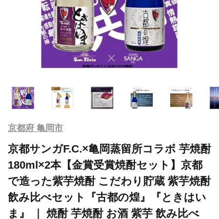
京都府 亀岡市
京都サンガF.C.×亀岡蒸留所コラボ 芋焼酎
180ml×2本【金賞受賞焼酎セット】京都
で造った紫芋焼酎 こだわり貯蔵 紫芋焼酎
飲み比べセット『古都の煌』『ときはい
ま』 ｜ 焼酎 芋焼酎 お酒 紫芋 飲み比べ