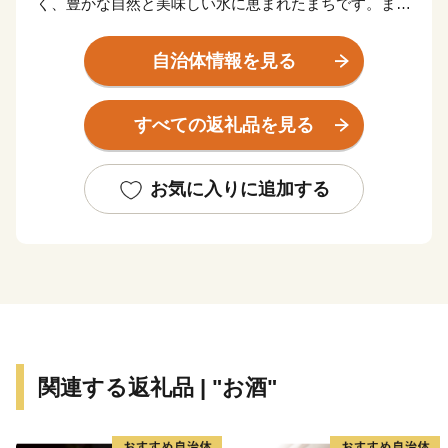
く、豊かな自然と美味しい水に恵まれたまちです。ま
た、古くから城下町として栄え、足利尊氏や明智光秀な
ど日本の歴史が変わる発信点となったまちでもありま
自治体情報を見る
す。
秋から春にかけては、亀岡盆地一帯に発生する「丹波
すべての返礼品を見る
霧」が、亀岡を象徴する風景として知られています。特
に朝方、かめおか霧のテラスから望む「雲海」は素晴ら
しく、絶景をお楽しみいただけます。
お気に入りに追加する
関連する返礼品 | "お酒"