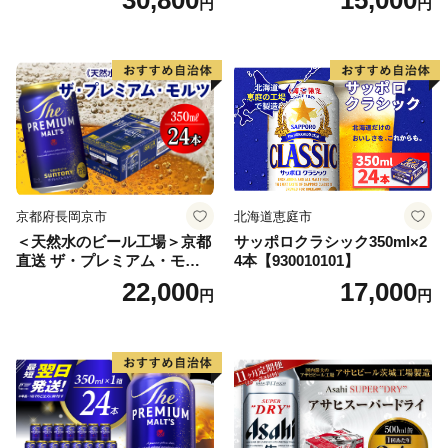
円
円
ス アルコール度数5% 缶ビー
ル お酒 ビール アサヒ スーパ
ードライ super dry 24缶 辛
口 送料無料 カメイ 本宮市
【07214-0206】
京都府長岡京市
北海道恵庭市
＜天然水のビール工場＞京都
サッポロクラシック350ml×2
直送 ザ・プレミアム・モル
4本【930010101】
ツ 350ml×24本 プレモル [149
22,000
17,000
円
円
5]