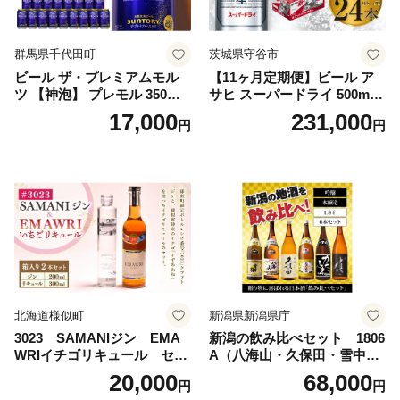
群馬県千代田町
茨城県守谷市
ビール ザ・プレミアムモル
【11ヶ月定期便】ビール ア
ツ 【神泡】 プレモル 350ml
サヒ スーパードライ 500ml 2
× 24本 サントリー〈天然水の
4本 1ケース×11ヶ月 | アサヒ
17,000
231,000
円
円
ビール工場〉群馬※沖縄・離
ビール 究極の辛口 酒 お酒 ア
島地域へのお届け不可
ルコール 生ビール Asahi ア
サヒビール スーパードライ s
uper dry 11回 缶ビール 缶 ギ
フト 内祝い 茨城県守谷市 送
料無料
北海道様似町
新潟県新潟県庁
3023 SAMANIジン EMA
新潟の飲み比べセット 1806
WRIイチゴリキュール セッ
A（八海山・久保田・雪中
ト（箱入り）【大人の味 酒
梅・越乃寒梅・かたふね・千
20,000
68,000
円
円
お酒 洋酒 スピリッツ クラフ
代の光）