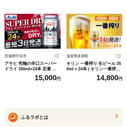
トジン 国産 sake SAKE gin
GIN liqueur LIQUEUR お酒
セット 詰め合わせ カクテル
ソーダ割り アルコール ロッ
ク ソーダ ジントニック 】
茨城県守谷市
滋賀県多賀町
アサヒ 究極の辛口スーパー
キリン 一番搾り 生ビール 35
ドライ 350ml×24本 定番 ビー
0ml × 24本 | キリン一番搾り
ル 缶ビール 酒 お酒 アルコー
キリンビール 一番搾り ビー
15,000
14,800
円
円
ル 辛口
ル 24缶 きりんいちばんしぼ
り キリン一番搾り びーる 1
ケース 24缶 24本 キリン一番
搾り KIRIN きりん 麒麟 キリ
ン一番搾り いちばんしぼり
キリン一番搾り 父の日 ちち
の日
ふるラボとは