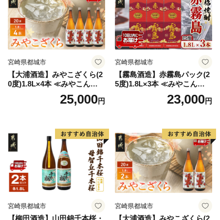
宮崎県都城市
宮崎県都城市
【大浦酒造】みやこざくら(2
【霧島酒造】赤霧島パック(2
0度)1.8L×4本 ≪みやこんじょ
5度)1.8L×3本 ≪みやこんじょ
特急便≫_AD-0771
特急便≫_23-07-K03P-1800-3
25,000
23,000
円
円
-Q
宮崎県都城市
宮崎県都城市
【柳田酒造】山田錦千本桜・
【大浦酒造】みやこざくら(2