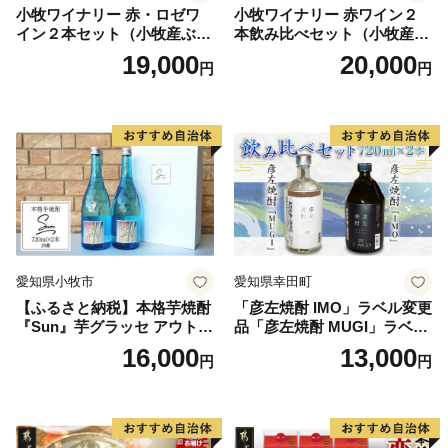
小牧ワイナリー 赤・ロゼワ
小牧ワイナリー 赤ワイン２
イン２本セット（小牧産ぶど
本飲み比べセット（小牧産ぶ
う100％使用）
どう100％使用）
19,000
20,000
円
円
愛知県小牧市
愛知県幸田町
【ふるさと納税】本格芋焼酎
「彦左焼酎 IMO」ラベル変更
『Sun』芋グラッセ アウトド
品「彦左焼酎 MUGI」ラベル
ア ソロキャンプ ベランピン
変更品 飲み比べ セット 合計
16,000
13,000
円
円
グ 巣ごもり 就労支援
2本 720ml×各1本 25度 焼酎
お酒 麦焼酎 芋焼酎