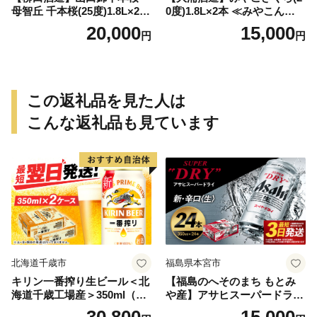
母智丘 千本桜(25度)1.8L×2本
0度)1.8L×2本 ≪みやこんじょ
≪みやこんじょ特急便≫_AC
特急便≫_MJ-0771
20,000
15,000
円
円
-0751
この返礼品を見た人は
こんな返礼品も見ています
北海道千歳市
福島県本宮市
キリン一番搾り生ビール＜北
【福島のへそのまち もとみ
海道千歳工場産＞350ml（24
や産】アサヒスーパードライ
本） 2ケース
350ml×24本 合計8.4L 1ケー
30,800
15,000