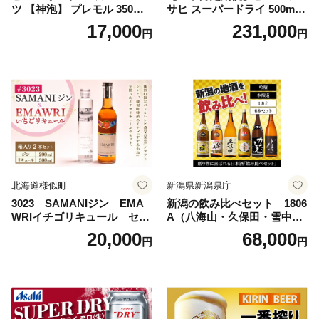
ツ 【神泡】 プレモル 350ml
サヒ スーパードライ 500ml 2
× 24本 サントリー〈天然水の
4本 1ケース×11ヶ月 | アサヒ
17,000
231,000
円
円
ビール工場〉群馬※沖縄・離
ビール 究極の辛口 酒 お酒 ア
島地域へのお届け不可
ルコール 生ビール Asahi ア
サヒビール スーパードライ s
uper dry 11回 缶ビール 缶 ギ
フト 内祝い 茨城県守谷市 送
料無料
北海道様似町
新潟県新潟県庁
3023 SAMANIジン EMA
新潟の飲み比べセット 1806
WRIイチゴリキュール セッ
A（八海山・久保田・雪中
ト（箱入り）【大人の味 酒
梅・越乃寒梅・かたふね・千
20,000
68,000
円
円
お酒 洋酒 スピリッツ クラフ
代の光）
トジン 国産 sake SAKE gin
GIN liqueur LIQUEUR お酒
セット 詰め合わせ カクテル
ソーダ割り アルコール ロッ
ク ソーダ ジントニック 】