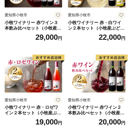
気と清らかな伏流水などの恵まれた自然環境で育った牛
で、旨味成分の「オレイン酸」を豊富に含み、赤身と脂
愛知県小牧市
愛知県小牧市
のバランスが絶妙です。
小牧ワイナリー 赤ワイン３
小牧ワイナリー 赤・白ワイ
本飲み比べセット（小牧産ぶ
ン２本セット（小牧産ぶどう
倉吉市のふるさと納税では、これら農畜産物はもちろ
どう100％使用）
100％使用）
29,000
22,000
円
円
ん、市内事業者のこだわりの逸品など豊富な返礼品を揃
えています。
「くらしよし」のまちづくりへ、皆さまからの応援をお
待ちしております。
愛知県小牧市
愛知県小牧市
小牧ワイナリー 赤・ロゼワ
小牧ワイナリー 赤ワイン２
イン２本セット（小牧産ぶど
本飲み比べセット（小牧産ぶ
う100％使用）
どう100％使用）
19,000
20,000
円
円