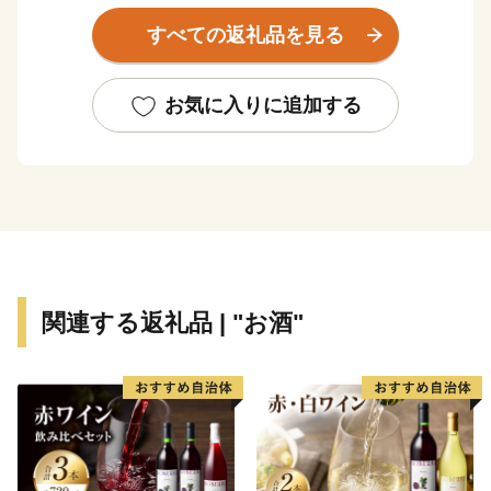
残り、赤い石州瓦に白い漆喰壁、黒い焼き杉板の腰板
すべての返礼品を見る
は、倉吉の特徴的な美しい景観を形成しています。その
落ち着いたまちなみは、初めて訪れたのにどこか懐かし
い日本の原風景ともいえるたたずまいをみせています。
お気に入りに追加する
市の南部に位置する関金温泉は、約１３００年前に開か
れた山陰屈指の古湯として知られ、日本の名湯百選にも
選ばれています。無色透明なお湯は、その美しさから
「白金（しろがね）の湯」とも呼ばれており、古くから
旅人や湯治客に親しまれています。
関連する返礼品 | "お酒"
名峰大山の麓に位置する倉吉市は、県内有数の農業どこ
ろとしても知られています。肥沃な土壌で生産者の高い
技術と熱意で作られる米や野菜、二十世紀梨、スイカ、
メロン、ワサビなどは質・量とも西日本有数の産地で
す。
また、『肉質日本一』にも輝いた鳥取和牛は、澄んだ空