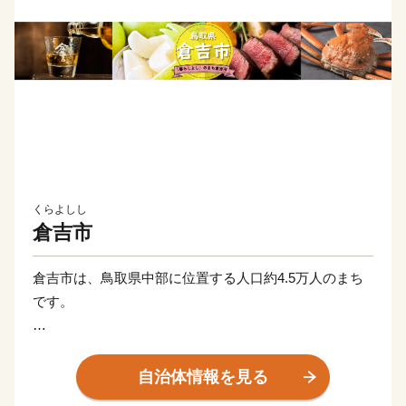
くらよしし
倉吉市
倉吉市は、鳥取県中部に位置する人口約4.5万人のまち
です。
市内には、国の重要伝統的建造物群保存地区として選定
される打吹玉川地区（通称：白壁土蔵群）があり、江戸
自治体情報を見る
時代末期から昭和初期に建てられた町家や土蔵が数多く