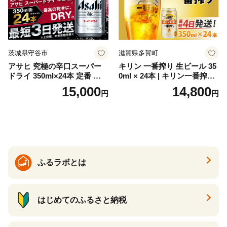
茨城県守谷市
滋賀県多賀町
アサヒ 究極の辛口スーパー
キリン 一番搾り 生ビール 35
ドライ 350ml×24本 定番 ビー
0ml × 24本 | キリン一番搾り
ル 缶ビール 酒 お酒 アルコー
キリンビール 一番搾り ビー
15,000
14,800
円
円
ル 辛口
ル 24缶 きりんいちばんしぼ
り キリン一番搾り びーる 1
ケース 24缶 24本 キリン一番
搾り KIRIN きりん 麒麟 キリ
ン一番搾り いちばんしぼり
キリン一番搾り 父の日 ちち
の日
ふるラボとは
はじめてのふるさと納税