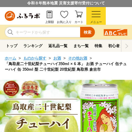
令和８年熊本地震 災害支援寄付受付について
上限額
お気に入り
カート
メニュー
検索
トップ
ランキング
返礼品一覧
まち一覧
特集
初心者ガイド
ホーム
ものから探す
お酒
その他お酒
「鳥取産二十世紀梨チューハイ350ml × 6 本」 お酒 チューハイ 缶チュ
ーハイ 缶 350ml 梨 二十世紀梨 20世紀梨 鳥取県 倉吉市