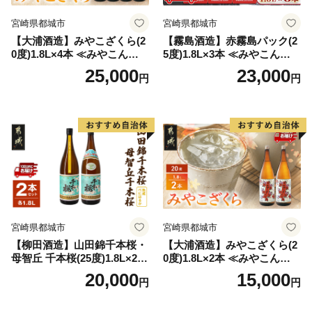
宮崎県都城市
宮崎県都城市
【大浦酒造】みやこざくら(2
【霧島酒造】赤霧島パック(2
0度)1.8L×4本 ≪みやこんじょ
5度)1.8L×3本 ≪みやこんじょ
特急便≫_AD-0771
特急便≫_23-07-K03P-1800-3
25,000
23,000
円
円
-Q
宮崎県都城市
宮崎県都城市
【柳田酒造】山田錦千本桜・
【大浦酒造】みやこざくら(2
母智丘 千本桜(25度)1.8L×2本
0度)1.8L×2本 ≪みやこんじょ
≪みやこんじょ特急便≫_AC
特急便≫_MJ-0771
20,000
15,000
円
円
-0751