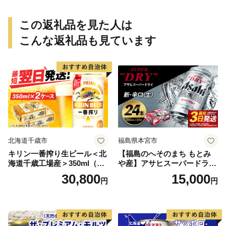
この返礼品を見た人は
こんな返礼品も見ています
北海道千歳市
福島県本宮市
キリン一番搾り生ビール＜北
【福島のへそのまち もとみ
海道千歳工場産＞350ml（24
や産】アサヒスーパードライ
本） 2ケース
350ml×24本 合計8.4L 1ケー
30,800
15,000
円
円
ス アルコール度数5% 缶ビー
ル お酒 ビール アサヒ スーパ
ードライ super dry 24缶 辛
口 送料無料 カメイ 本宮市
【07214-0206】