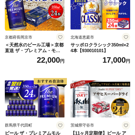
京都府長岡京市
北海道恵庭市
＜天然水のビール工場＞京都
サッポロクラシック350ml×2
直送 ザ・プレミアム・モル
4本【930010101】
ツ 350ml×24本 プレモル [149
22,000
17,000
円
円
5]
群馬県千代田町
茨城県守谷市
ビール ザ・プレミアムモル
【11ヶ月定期便】ビール ア