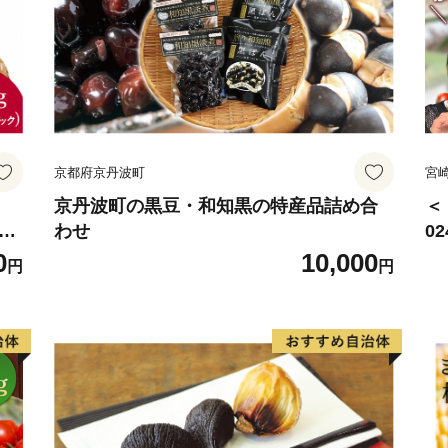
京都府京丹波町
宮
京丹波町の黒豆・和知黒の特産品詰め合
＜
椎茸
わせ
0
野
サ
0
10,000
円
円
賞
ね
用