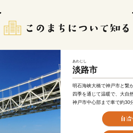
あわじし
淡路市
明石海峡大橋で神戸市と繋
四季を通じて温暖で、大自
神戸市中心部まで車で約30
田舎と都会の両方の「好い
あります。
また、淡路島はかつて若狭