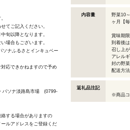
内容量
野菜10
す。
ヶ月【
わせてご記入ください。
月中旬以降となります。
賞味期
ない場合もございます。
到着後は
召し上
パソナふるさとインキュベー
アレルギ
封の野
ご対応できかねますので予め
配送方法
返礼品注記
ソナ淡路島市場 (0799-
※商品コー
連絡する場合がありますの
メールアドレスをご登録くだ