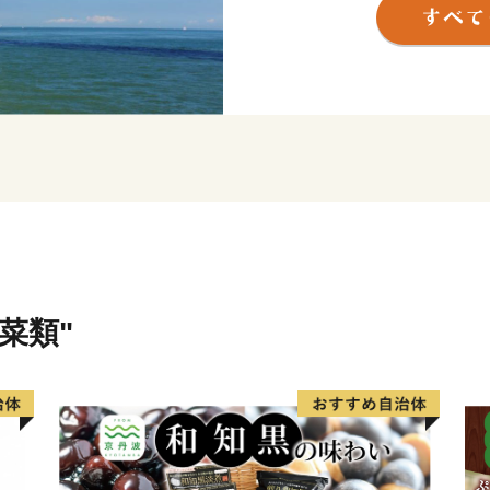
「御食国」と呼ばれており
な気候は滋味あふれる農作
香をはじめ、淡路ビーフや
「淡路ブランド」としても
【淡路市夢と未来へのふる
令和６年度に淡路市夢と未
た事業について、ご報告い
詳細は下記をご確認くださ
https://www.city.awaji.lg.jp
菜類"