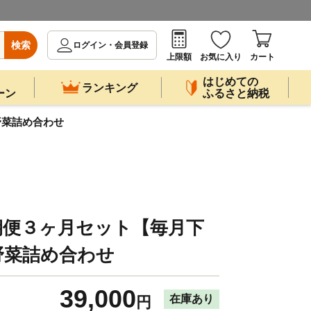
検索
ログイン・会員登録
上限額
お気に入り
カート
はじめての
ランキング
ーン
ふるさと納税
野菜詰め合わせ
期便３ヶ月セット【毎月下
野菜詰め合わせ
39,000
在庫あり
円