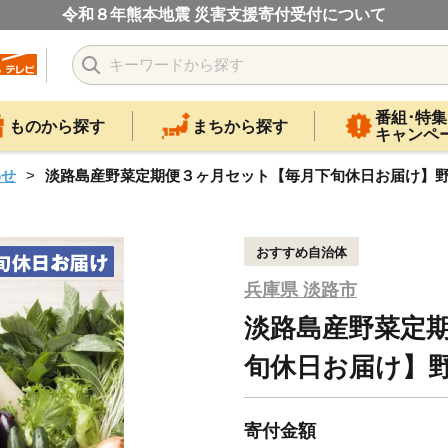
令和８年熊本地震 災害支援寄付受付について
番組･特集
ものから探す
まちから探す
キャンペ
わせ
淡路島産野菜定期便３ヶ月セット【毎月下旬休日お届け】
おすすめ自治体
兵庫県 淡路市
淡路島産野菜定
旬休日お届け】
寄付金額