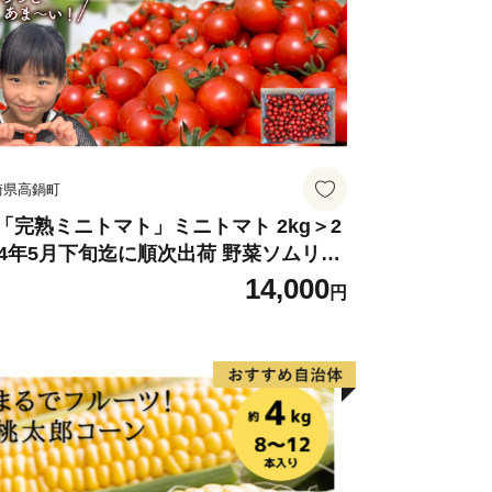
崎県高鍋町
「完熟ミニトマト」ミニトマト 2kg＞2
24年5月下旬迄に順次出荷 野菜ソムリエ
ミット アルル・リリカ共に銀賞受
14,000
円
！！(2023年11月開催)1回食べてみらん
？宮崎県 高鍋町産 産地直送 有機肥料使
 高糖度 西森農園