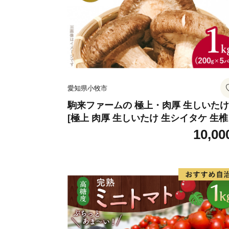
愛知県小牧市
駒来ファームの 極上・肉厚 生しいたけ
[極上 肉厚 生しいたけ 生シイタケ 生
安心 安全 国産 採れたて 新鮮 きのこ 
10,00
菜]