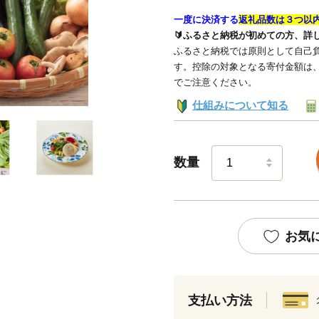
一度に決済する
返礼品数は３つ以
🔰ふるさと納税が初めての方、詳
ふるさと納税では原則として自己負
す。控除の対象となる寄付金額は
でご注意ください。
仕組みについて知る
数量
お気
支払い方法