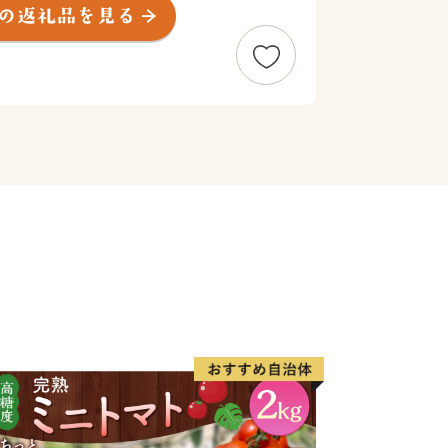
、四方を囲む海は豊かな海産物を、温暖
物を育てました。生産量日本一を誇る線
淡路島玉ねぎ、カーネーションなどは
人気があります。
さと寄附金の活用報告について】
来へのふるさと寄付金を活用して実施し
たします。
い。
/uploaded/life/52844_175011_misc.pdf