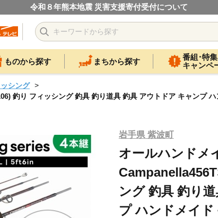
令和８年熊本地震 災害支援寄付受付について
番組･特集
ものから探す
まちから探す
キャンペ
ィッシング
(BI106) 釣り フィッシング 釣具 釣り道具 釣具 アウトドア キャン
岩手県 紫波町
オールハンドメ
Campanella45
ング 釣具 釣り道
プ ハンドメイド