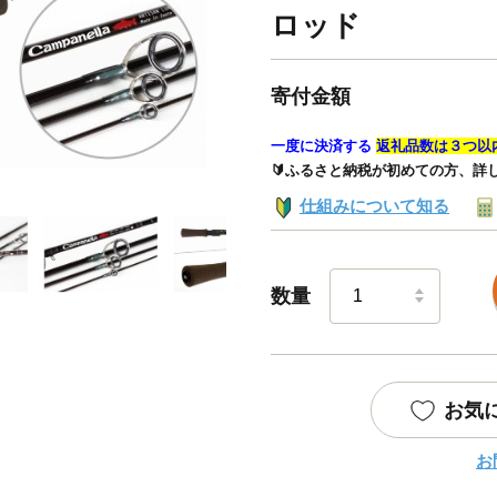
ロッド
寄付金額
一度に決済する
返礼品数は３つ以
🔰ふるさと納税が初めての方、詳
仕組みについて知る
数量
お気
お