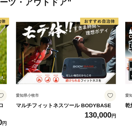
ポーツ・アウトドア"
愛知県小牧市
愛
ロ
マルチフィットネスツール BODYBASE
乾
130,000
円
0
円