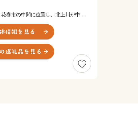
と花巻市の中間に位置し、北上川が中央
羽山脈までの総面積238.98平方キ
を南北に走り、インターチェンジや3つ
に恵まれています。
、東部、西部の各地域に区分されます。
いの住宅地を除くと、平地に農地が広が
るもち米、生産量県内1位のソバや麦、
います。
西部では西洋梨などのフルーツ栽培も盛