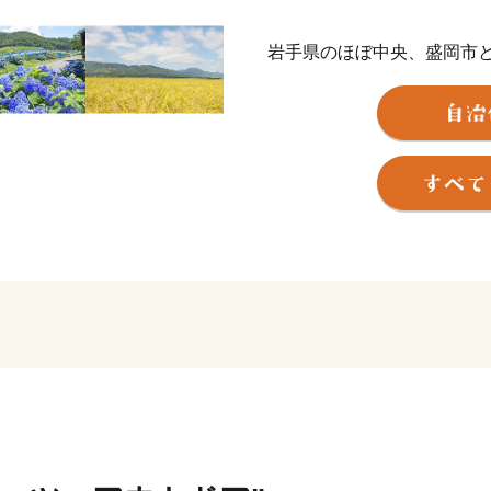
岩手県のほぼ中央、盛岡市
を流れ、東は北上高地、西は奥
ロメートルの町です。
国道4号など6本の幹線が町
の駅があるなど、交通の便
町は、大きく分けて中央部
町の中央部は、国道4号沿
り、全国有数の生産量を誇
そして各種野菜が作られて
東部ではリンゴやブドウ、
んです。