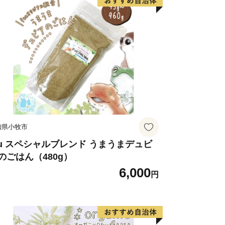
ていると言われています。
農業が盛んだった吉川には、
用水路や小川が各所に流れていました。
な生物の住みかとなり、
るところでその姿を見ることができたそ
なまず捕りは娯楽であり、
て歓迎されるという一石二鳥の遊び相手
知県小牧市
・文化が、
われるゆえんとなっています。
uu スペシャルブレンド うまうまデュビ
のごはん（480g）
6,000
円