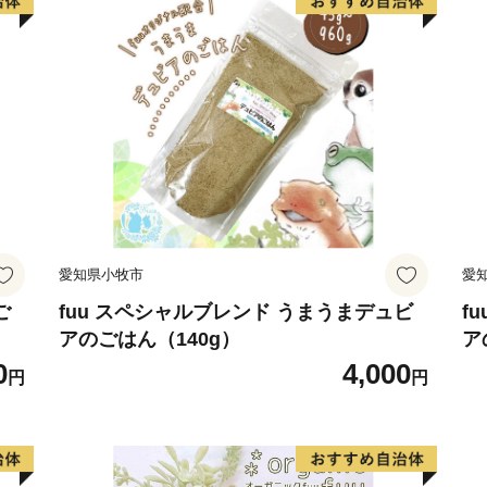
歴史上の著名人なども食し
また、稲作をはじめとする
昔から川の水を引き込んだ
そうした水場は、さまざま
なかでも”なまず”は、いた
うです。
昔の子どもたちにとって、
家に持って帰れば食材とし
でした。
愛知県小牧市
愛
この川に親しんできた歴史
吉川が「なまずの里」とい
ご
fuu スペシャルブレンド うまうまデュビ
f
アのごはん（140g）
ア
0
4,000
円
円