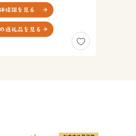
置しており、
川に挟まれています。
く、鉄道・道路ともに交通アクセスも良
。
緑は色濃く残り、
まちとなっています。
地形をいかした文化が育まれ、
付きました。
近に川魚料理を売り物にした料亭が軒を
の舌を楽しませ、
て、なまず、うなぎ食わずなかれ」
り、