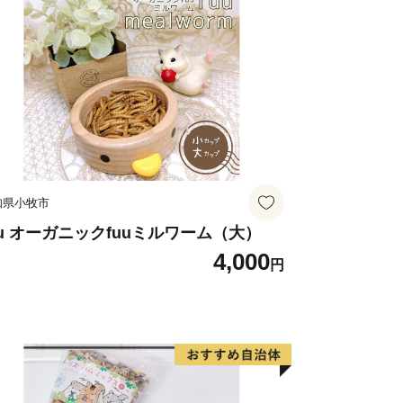
知県小牧市
uu オーガニックfuuミルワーム（大）
4,000
円