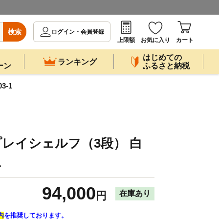
検索
ログイン・会員登録
上限額
お気に入り
カート
はじめての
ランキング
ーン
ふるさと納税
3-1
ィスプレイシェルフ（3段） 白
1
94,000
在庫あり
円
内
を推奨しております。