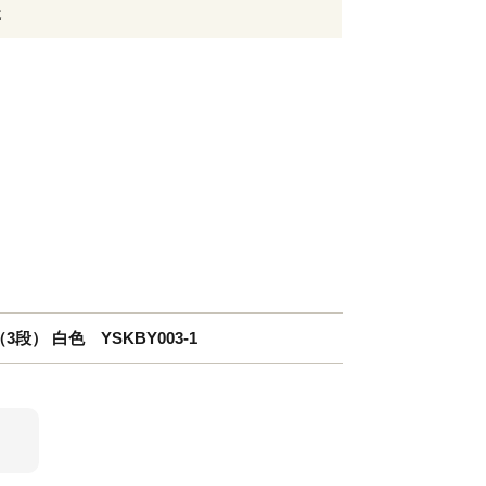
後
3段） 白色 YSKBY003-1