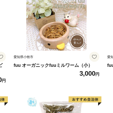
愛知県小牧市
愛
ビ
fuu オーガニックfuuミルワーム（小）
f
3,000
円
0
円