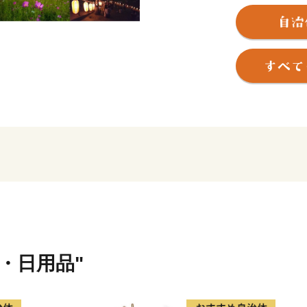
吉川市は埼玉県南東部に位
中川と江戸川という大きな
都心から２５ｋｍ以内と近
いことから、
年々人口が増加しています
しかしながら、豊かな水と
人と自然が調和する快適な
「なまずの里」のゆえん
吉川市では、川に挟まれた
川魚料理という食文化が根
江戸時代初期には、河岸付
連ね、
物産とともに集まった人々
貨・日用品"
特に川魚料理は「吉川に来
といわれるほどの名声があ