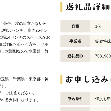
、茶色。埃の目立たない何
容量
1個
幅38センチ、高さ26セン
に幅14センチのスペースがお
事業者
鈴鹿特殊
的に洋服を並べる方も。サボ
但し木製棚なので水厳禁。飾
返礼品ID
7081980
埼玉県・千葉県・東京都・神
です。
、ご注意ください。
申込条件
何度も申
がれる要因になります。