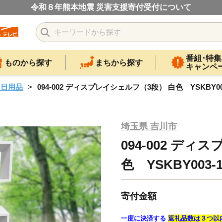
令和８年熊本地震 災害支援寄付受付について
番組･特集
ものから探す
まちから探す
キャンペ
・日用品
094-002 ディスプレイシェルフ（3段） 白色 YSKBY00
埼玉県 吉川市
094-002 デ
色 YSKBY003-
寄付金額
一度に決済する
返礼品数は３つ以