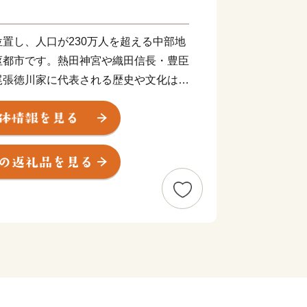
置し、人口が230万人を超える中部地
枢都市です。熱田神宮や織田信長・豊臣
尾張徳川家に代表される歴史や文化は、
なっています。現在は、武将ゆかりの歴
的に多くの方が名古屋を訪れるなど、名
ってきています。また、アジア・アジア
ニア中央新幹線の品川－名古屋間の開業
交流と地域経済のさらなる発展が期待さ