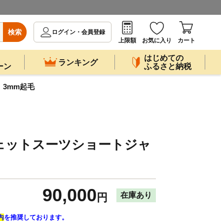
検索
ログイン・会員登録
上限額
お気に入り
カート
はじめての
ランキング
ーン
ふるさと納税
3mm起毛
ェットスーツショートジャ
90,000
在庫あり
円
内
を推奨しております。