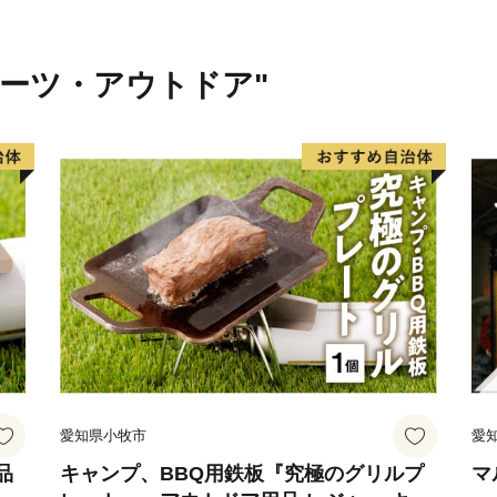
ポーツ・アウトドア"
愛知県小牧市
愛
品
キャンプ、BBQ用鉄板『究極のグリルプ
マ