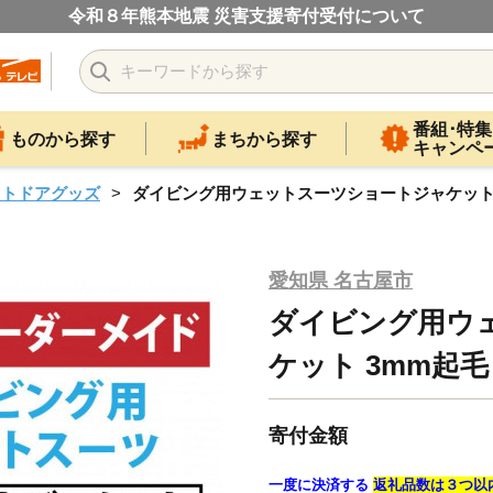
令和８年熊本地震 災害支援寄付受付について
番組･特集
ものから探す
まちから探す
キャンペ
ウトドアグッズ
ダイビング用ウェットスーツショートジャケット 
愛知県 名古屋市
ダイビング用ウ
ケット 3mm起毛
寄付金額
一度に決済する
返礼品数は３つ以