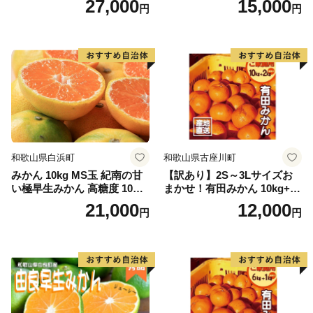
27,000
15,000
円
円
和歌山県白浜町
和歌山県古座川町
みかん 10kg MS玉 紀南の甘
【訳あり】2S～3Lサイズお
い極早生みかん 高糖度 10月
まかせ！有田みかん 10kg+2k
以降発送 マルチ被覆栽培
g保証分 11月から12月下旬ま
21,000
12,000
円
円
でに順次発送致します。 / 訳
ありみかん 有田みかん みか
ん ミカン 蜜柑 柑橘 温州みか
ん 和歌山 ご家庭用