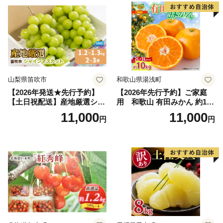
果肉 長野県産 小諸市
山梨県笛吹市
和歌山県湯浅町
【2026年発送★先行予約】
【2026年先行予約】ご家庭
【土日祝配送】産地厳選シャ
用 和歌山 有田みかん 約10k
インマスカット1.2kg～1.3kg
g (2L、3Lサイズ)【湯浅町】
11,000
11,000
円
円
（2房～3房）※沖縄・離島配
_ZJ6079
送不可※ 106-003-sku02-26y
｜シャインマスカット 発送
笛吹市 山梨県 フルーツ 果物
ぶどう 葡萄 大粒 シャインマ
スカット おすすめ シャイン
マスカット 贈答 ギフト 産地
笛吹市 シャインマスカット
笛吹 葡萄 国産 ぶどう 人気
国産 1.2kg 先行｜