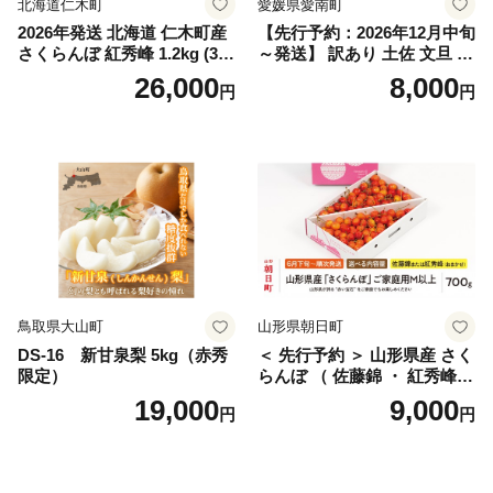
北海道仁木町
愛媛県愛南町
2026年発送 北海道 仁木町産
【先行予約：2026年12月中旬
さくらんぼ 紅秀峰 1.2kg (300
～発送】 訳あり 土佐 文旦 8k
g×4パック) Lサイズ以上 旬
g (Mサイズ以上サイズミック
26,000
8,000
円
円
桜桃 産地直送 サクランボ チ
ス) 8000円 わけあり ぶんた
ェリー フルーツ 果物 果物類
ん みかん mikan 蜜柑 ミカン
仁木町 仁木 [松山商店]
土佐文旦 家庭用 産地直送 国
産 農家直送 期間限定 特産品
サイズミックス くらもとフ
ァーム 愛南町 愛媛県
鳥取県大山町
山形県朝日町
DS-16 新甘泉梨 5kg（赤秀
＜ 先行予約 ＞ 山形県産 さく
限定）
らんぼ （ 佐藤錦 ・ 紅秀峰
） ご家庭用 M以上 700g 【20
19,000
9,000
円
円
26年6月下旬から7月上旬発
送】 山形県 果物 フルーツ 初
夏 夏 送料無料