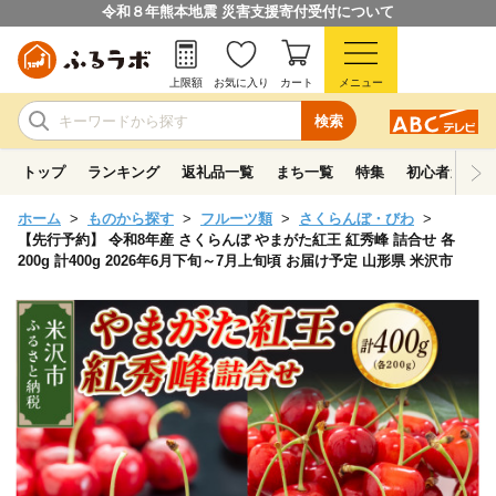
令和８年熊本地震 災害支援寄付受付について
上限額
お気に入り
カート
メニュー
検索
トップ
ランキング
返礼品一覧
まち一覧
特集
初心者ガイド
ホーム
ものから探す
フルーツ類
さくらんぼ・びわ
【先行予約】 令和8年産 さくらんぼ やまがた紅王 紅秀峰 詰合せ 各
200g 計400g 2026年6月下旬～7月上旬頃 お届け予定 山形県 米沢市