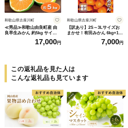
和歌山県古座川町
和歌山県古座川町
≪秀品≫和歌山由良町産 由
【訳あり】2S～3Lサイズお
良早生みかん 約5kg サイズお
まかせ！有田みかん 6kg+1kg
まかせ【sml106C】
保証分 11月から12月下旬ま
17,000
7,000
円
円
でに順次発送致します。 / 訳
ありみかん 有田みかん みか
ん ミカン 蜜柑 柑橘 温州みか
ん 和歌山 ご家庭用
この返礼品を見た人は
こんな返礼品も見ています