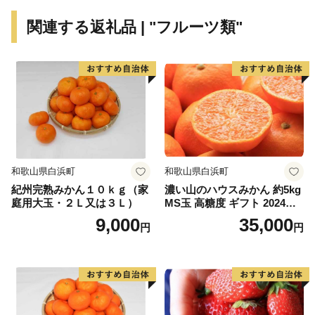
近年では有機ELなど新たな技術の発祥の地になってい
関連する返礼品 | "フルーツ類"
ます。
この高いものづくり力が、質の高い、そして、確かな商
品づくりに生かされています。
－－－－－－－－－－－－－－－－－－－－－－－－－
－－－－－－－－－－－－－－－－－－－
◆米沢市は、ふるさと納税の対象団体です◆
本市は、ふるさと納税の基準に適合しているとして、
総務大臣の指定を受けました。
和歌山県白浜町
和歌山県白浜町
下記指定期間内に本市にふるさと納税（寄附）をします
紀州完熟みかん１０ｋｇ（家
濃い山のハウスみかん 約5kg
と、個人住民税の寄附金特例控除の適用が受けられま
庭用大玉・２Ｌ又は３Ｌ）
MS玉 高糖度 ギフト 2024年7
す。
月以降発送分
9,000
35,000
円
円
（なお、適用を受けるためには寄附者様にて税額控除の
手続きが必要になります。）
【指定の根拠】
令和７年９月２６日付け総税市第１２０号