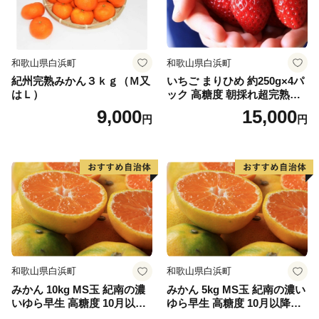
【指定期間】
令和７年１０月１日から令和８年９月３０日まで
和歌山県白浜町
和歌山県白浜町
紀州完熟みかん３ｋｇ（Ｍ又
いちご まりひめ 約250g×4パ
はＬ）
ック 高糖度 朝採れ超完熟ま
りひめ 1月以降発送分
9,000
15,000
円
円
和歌山県白浜町
和歌山県白浜町
みかん 10kg MS玉 紀南の濃
みかん 5kg MS玉 紀南の濃い
いゆら早生 高糖度 10月以降
ゆら早生 高糖度 10月以降発
発送 マルチ被覆栽培
送 マルチ被覆栽培