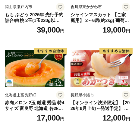
岡山県瀬戸内市
香川県東かがわ市
もも ぶどう 2026年 先行予約
シャインマスカット 【ご家
詰合/白桃 2玉(1玉220g以
庭用】 2～6房(約2kg) 葡萄 ぶ
上)・シャインマスカット 晴
どう ブドウ フルーツ 果物 く
39,000
19,000
円
円
王 2房(1房480g以上) 化粧箱
だもの 果実 旬の果物 旬のフ
入り 岡山県産 国産 フルーツ
ルーツ 香川 香川県 東かがわ
果物 ギフト
市
北海道上富良野町
長野県小諸市
赤肉メロン 2玉 厳選 秀品 特4
【オンライン決済限定】【20
サイズ 富良野 北海道 各2kg
26年8月上旬～発送予定】 先
～2.6kg 2玉 セット ファーム
行予約 「浅間水蜜桃プレミ
17,000
12,000
円
円
富良野 メロン めろん 果物 く
アム」 もも あかつき 秀品 約
だもの フルーツ デザート 旬
2kg 5～9玉 贈答品 ふるさと
の果物 旬のフルーツ
納税 果物 桃 フルーツ モモ