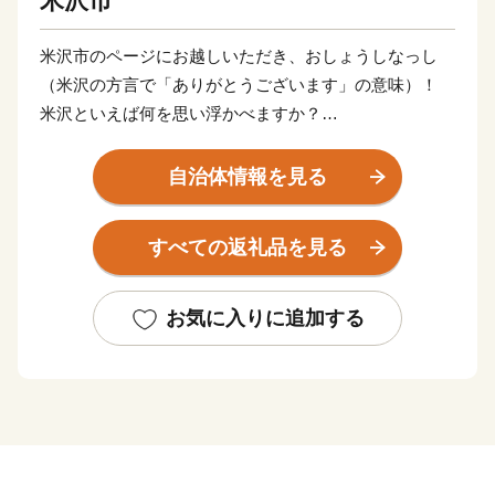
米沢市
米沢市のページにお越しいただき、おしょうしなっし
（米沢の方言で「ありがとうございます」の意味）！
米沢といえば何を思い浮かべますか？
米沢牛？米沢らーめん？地酒？米沢織？…いろいろあり
ます。
自治体情報を見る
米沢は、寒暖の差が大きい気候条件、よく肥えた土壌、
すべての返礼品を見る
ミネラル豊富な水、澄んだ空気など美味しい食べ物が育
つ条件に恵まれています。
このため、全国を代表する米沢牛をはじめ、みずみずし
お気に入りに追加する
い果物や野菜などバラエティーに富んだ彩り豊かな食材
があり、それらを活かしたお菓子や加工品などもそろっ
ています。
また、米沢は古くから米沢織を基幹産業とした「モノづ
くりのまち」として栄えてきました。