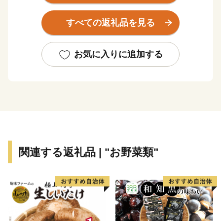
品があります。
また，東国三社の一つにも数えられる鹿島神宮を有する
すべての返礼品を見る
歴史的伝統を持ち，更にはJリーグ鹿島アントラーズの
ホームタウンとして
スポーツが盛んであり，魅力と活力にあふれたまちで
お気に入りに追加する
す。
2021年には、2020東京オリンピック・パラリンピック
大会のサッカー競技が，ここ鹿嶋市で開催されました。
歴史とスポーツのまち，鹿嶋市に，皆様のますますのご
支援を是非お願いいたします。
関連する返礼品 | "お野菜類"
≪アクセス≫
・鹿嶋⇔東京間
ＪＲ鹿島線，東関東自動車道
約２時間