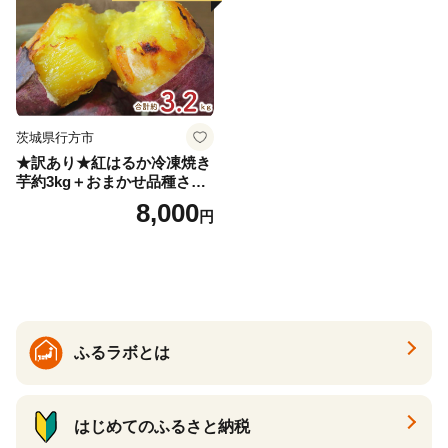
茨城県行方市
★訳あり★紅はるか冷凍焼き
芋約3kg＋おまかせ品種さつ
まいも 合計約3.2kg｜さつ
8,000
円
まいも サツマイモ さつま芋
焼き芋 やきいも 冷凍 冷凍焼
き芋 訳あり 訳アリ 紅はるか
茨城県 行方市(EY-25)
ふるラボとは
はじめてのふるさと納税