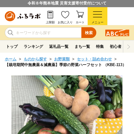
令和８年熊本地震 災害支援寄付受付について
上限額
お気に入り
カート
メニュー
検索
トップ
ランキング
返礼品一覧
まち一覧
特集
初心者ガイド
ホーム
ものから探す
お野菜類
セット・詰め合わせ
【栽培期間中無農薬＆減農薬】季節の野菜ハーフセット （KBE-113）