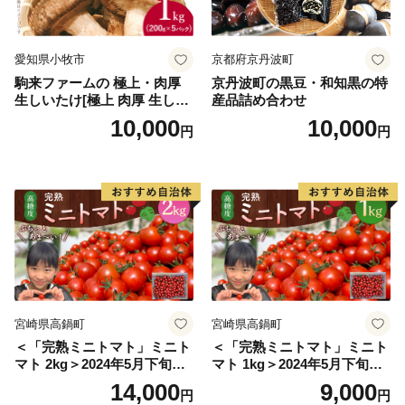
・鹿嶋⇔東京駅
愛知県小牧市
京都府京丹波町
高速バスで約１時間半
駒来ファームの 極上・肉厚
京丹波町の黒豆・和知黒の特
１０分おきに発着
生しいたけ[極上 肉厚 生しい
産品詰め合わせ
たけ 生シイタケ 生椎茸 安心
10,000
10,000
円
円
安全 国産 採れたて 新鮮 きの
・鹿嶋⇔成田国際空港
こ 野菜]
東関東自動車道で約３０分
東京や成田空港からのアクセスも良好ですので，ぜひ一
度お越しください！
■□■………………………………………………………
宮崎県高鍋町
宮崎県高鍋町
■ お礼の品・証明書等に関するお問い合わせはこちらへ
＜「完熟ミニトマト」ミニト
＜「完熟ミニトマト」ミニト
鹿嶋市ふるさと納税係
マト 2kg＞2024年5月下旬迄
マト 1kg＞2024年5月下旬迄
営業時間：平日 9:00～17:00（土日祝日および年末年始
に順次出荷 野菜ソムリエサ
に順次出荷 野菜ソムリエサ
14,000
9,000
円
円
を除く）
ミット アルル・リリカ共に
ミット アルル・リリカ共に