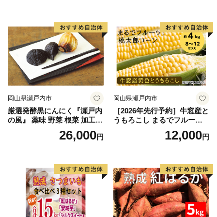
銀賞受賞！！(2023年11月開
銀賞受賞！！(2023年11月開
TEL：050-1740-8134
催)1回食べてみらんね？宮崎
催)1回食べてみらんね？宮崎
メール：kashima@furusato-supports.com
県 高鍋町産 産地直送 有機肥
県 高鍋町産 産地直送 有機肥
※営業時間外のお問い合わせは、翌営業日以降にご連絡
料使用 高糖度 西森農園
料使用 高糖度 西森農園
いたします。
※2026年4月30日までにご寄附いただいた方は、下記連
絡先へお問い合わせください。
鹿嶋市ふるさと納税事務局
岡山県瀬戸内市
岡山県瀬戸内市
（運営：一般社団法人 地域資源活用推進協会）
厳選発酵黒にんにく『瀬戸内
［2026年先行予約］牛窓産と
の風』 薬味 野菜 根菜 加工食
うもろこし まるでフルー
TEL：0942-80-4748
品
ツ！最高糖度25度超え 生で
26,000
12,000
メール：kashima-ibaraki@furusato-ss.com
円
円
甘い、茹でて美味い！ 黄色
とうもろこし 「桃太郎コー
ン」約4kg（8〜12本入り）
………………………………………………………■□■
野菜