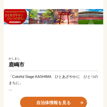
かしまし
鹿嶋市
「Colorful Stage KASHIMA ひとあざやかに ひとつの
まちに」
本市は，東を太平洋，西を北浦に挟まれており，海や田
畑の恵みが豊かで，自然の味わいを活かした様々な特産
自治体情報を見る