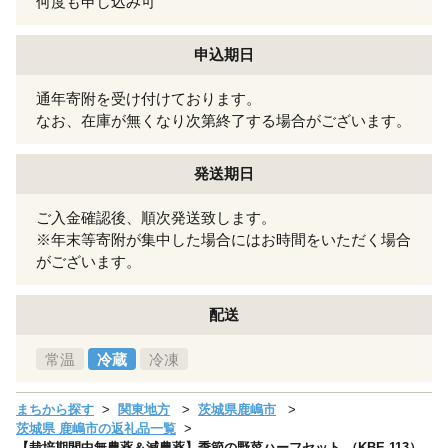
何度も申し込み可
申込期日
通年寄附を受け付けております。
なお、在庫が無くなり次第終了する場合がございます。
発送期日
ご入金確認後、順次発送致します。
※年末等寄附が集中した場合にはお時間をいただく場合
がございます。
配送
常温
冷蔵
冷凍
まちから探す
関東地方
茨城県鹿嶋市
茨城県 鹿嶋市の返礼品一覧
【栽培期間中無農薬＆減農薬】季節の野菜ハーフセット （KBE-113）