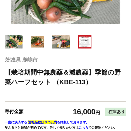
茨城県 鹿嶋市
【栽培期間中無農薬＆減農薬】季節の野
菜ハーフセット （KBE-113）
16,000
寄付金額
在庫あり
円
一度に決済する
返礼品数は３つ以内
を推奨しております。
🔰ふるさと納税が初めての方、詳しく知りたい方は
こちら
でご確認ください。