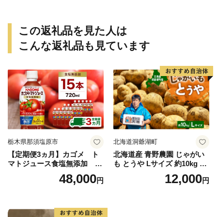
この返礼品を見た人は
こんな返礼品も見ています
栃木県那須塩原市
北海道洞爺湖町
【定期便3ヵ月】カゴメ ト
北海道産 青野農園 じゃがい
マトジュース食塩無添加 72
も とうや Lサイズ 約10kg 20
0ml PET×15本 1ケース 毎月
26年10月初旬～12月下旬頃お
48,000
12,000
円
円
届く 3ヵ月 3回コース ns001-
届け 先行予約 北海道 ジャガ
005 【 KAGOME 野菜ジュー
イモ トウヤ 馬鈴薯 ポテト 芋
ス 】
いも イモ 黄色 旬 野菜 農作
物 産地直送 お取り寄せ 国産