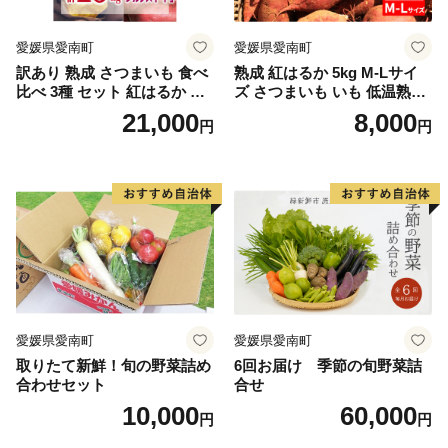
愛媛県愛南町
愛媛県愛南町
訳あり 熟成 さつまいも 食べ
熟成 紅はるか 5kg M-Lサイ
比べ 3種 セット 紅はるか 安
ズ さつまいも いも 低温熟成
納芋 シルクスイート 合計 15
完全熟成収穫 甘い 糖度 焼き
21,000
8,000
円
円
kg サイズ混合 サツマイモ 焼
芋 やきいも スイートポテト
き芋 干し芋 丸干し 冷凍焼き
おやつ 高糖度 料理 国産 愛媛
芋 冷やし焼き芋 やきいも 蜜
県 愛南町 青果市場
芋 ほしいも スイートポテト
いも天 サイズミックス 甘い
ねっとり 生芋 新芋 あんのう
いも 甘藷 べにはるか スイー
ツ 国産 糖度 産地直送 農家直
送 数量限定 21000円 愛媛 愛
南 ミッチーのおみかん畑
愛媛県愛南町
愛媛県愛南町
取りたて新鮮！旬の野菜詰め
6回お届け 季節の旬野菜詰
合わせセット
合せ
10,000
60,000
円
円