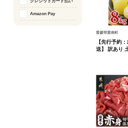
クレジットカード払い
Amazon Pay
愛媛県愛南町
【先行予約：2
送】 訳あり 土
ズ以上サイズミ
あり ぶんたん 
ミカン 土佐文
産 農家直送 
ミックス く
愛媛県