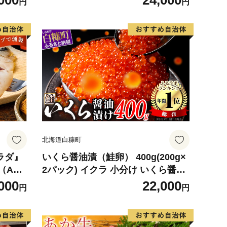
000
24,000
円
円
デザート
観光物産協会】 ka002-004-r8
北海道白糠町
サラダ』
いくら醤油漬（鮭卵） 400g(200g×
（ABC
2パック) イクラ 小分け いくら醤油
ク（1
漬 鮭いくら いくら醤油漬け 鮭 鮭卵
000
22,000
円
円
枚入）
ikura 醤油いくら 冷凍いくら いく
ら北海道 醤油鮭いくら 人気 大好評
品 北海道 白糠町