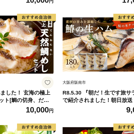
10,000
17,
円
-9月末頃出荷》 予約
ん 果物 くだもの フルーツ 
県玉名郡玉東町『松田
旬の果物 旬のフルーツ
物 スイーツ フルーツ
デザート スムージー SDG`s
大阪府阪南市
れました！ 玄海の極上
R8.5.30 『朝だ！生です旅
ット[鯛の切身、だし
で紹介されました！朝日放送
し]【010-0001】
テレビ） 鰆の生ハム ×3パッ
10,000
9,
円
パックあたり、約15g × 約4
さわら 燻製 熟成