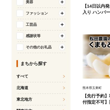
美容
【14日以内
入り ハンバーグ 
ファッション
22個)【佐賀
九州 ハンバー
工芸品
弁当 おかず 
感謝状等
083106)
その他のお礼品
まちから探す
すべて
北海道
熊本県玉東町
【先行予約】秋
東北地方
付指定不可】
まもと 梨 たっ