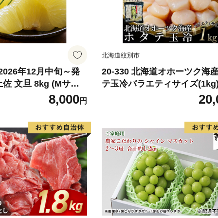
北海道紋別市
026年12月中旬～発
20-330 北海道オホーツク海
佐 文旦 8kg (Mサイ
テ玉冷バラエティサイズ(1kg)
ックス) 8000円 わけ
あり サイズ不揃い
8,000
20,
円
みかん mikan 蜜柑
旦 家庭用 産地直送 国
期間限定 特産品 サイズ
らもとファーム 愛南町