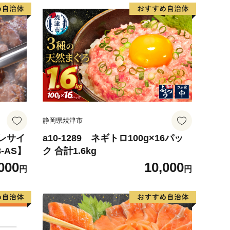
静岡県焼津市
ヒレサイ
a10-1289 ネギトロ100g×16パッ
8-AS】
ク 合計1.6kg
000
10,000
円
円