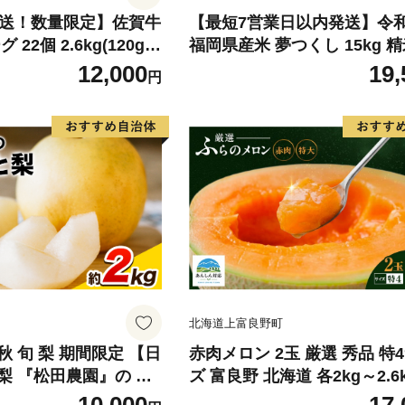
発送！数量限定】佐賀牛
【最短7営業日以内発送】令
22個 2.6kg(120g×
福岡県産米 夢つくし 15kg 精
牛 黒毛和牛 ブランド牛
北海道・沖縄・離島は配送不
12,000
19,
円
グ 牛肉 豚肉 国産 お
惣菜 おすすめ 人気】(H
北海道上富良野町
 旬 梨 期間限定 【日
赤肉メロン 2玉 厳選 秀品 特
梨 『松田農園』の く
ズ 富良野 北海道 各2kg～2.6k
ぷり 約2kg 5-7玉前
セット ファーム富良野 メロン