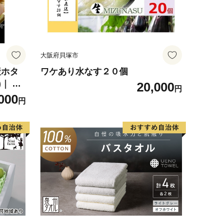
大阪府貝塚市
産ホタ
ワケあり水なす２０個
｜ 訳
20,000
円
000
円