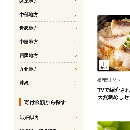
関東地方
後 《7月下旬
受付中 熊本
中部地方
農園』なし 果
近畿地方
中国地方
四国地方
九州地方
福岡県中間市
沖縄
TVで紹介さ
天然鯛めしセ
寄付金額から探す
汁、鯛茶漬け用だ
1
万円以内