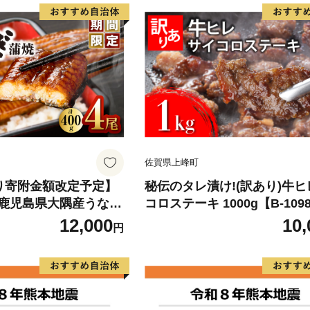
佐賀県上峰町
)より寄附金額改定予定】
秘伝のタレ漬け!(訳あり)牛
鹿児島県大隅産うなぎ
コロステーキ 1000g【B-109
g） KN007-023
12,000
10,
円