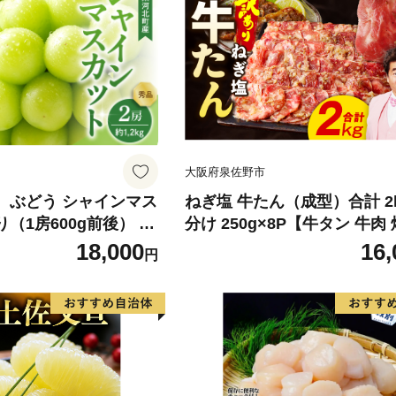
大阪府泉佐野市
】 ぶどう シャインマス
ねぎ塩 牛たん（成型）合計 2k
り（1房600g前後） 秀
分け 250g×8P【牛タン 牛肉
町産【山形eLab】 ka
薄切り 訳あり サイズ不揃い
18,000
16,
円