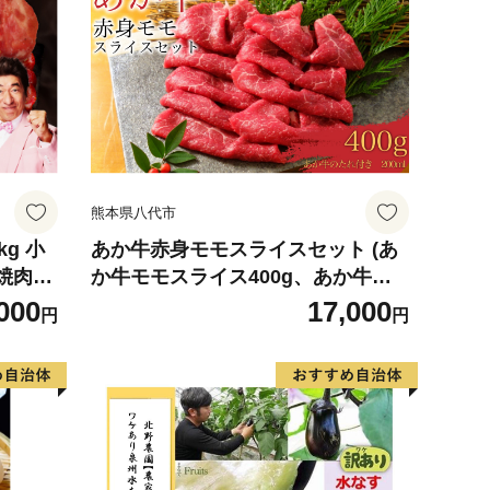
熊本県八代市
g 小
あか牛赤身モモスライスセット (あ
 焼肉用
か牛モモスライス400g、あか牛の
】
たれ200ml付き)
000
17,000
円
円