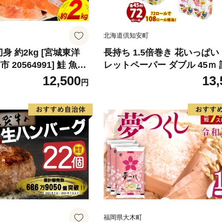
北海道倶知安町
身 約2kg [宮城東洋
長持ち 1.5倍巻き 花いっぱい
20564991] 鮭 魚介
レットペーパー ダブル 45ｍ 
リ 規格外 不揃い さけ
ール 全18種 花柄 プリント 
12,500
13,
円
シャケ 切り身 冷凍 家
香り付き 日本製 まとめ買い 
弁当 支援 サーモン 銀
備品 ペーパー エコ 日用雑貨
わけあり
備蓄 送料無料 北海道 倶知安
品
福岡県大木町