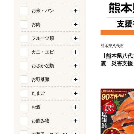
お米・パン
お肉
フルーツ類
熊本県八代市
カニ・エビ
【熊本県八代
震 災害支援
おさかな類
お野菜類
たまご
お酒
お飲み物