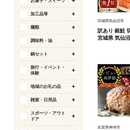
お菓子・スイーツ
加工品等
宮城県気仙沼市
麺類
訳あり 銀鮭 切
宮城県 気仙沼市 
調味料・油
類 海鮮 訳ア
サケ 鮭切身 
鍋セット
庭用 おかず 
鮭切り身 魚 
旅行・イベント・
体験
地域のお礼の品
雑貨・日用品
スポーツ・アウト
ドア
佐賀県神埼市