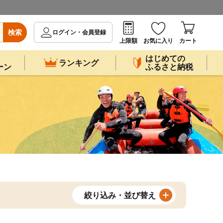
検索
ログイン・会員登録
上限額
お気に入り
カート
はじめての
ランキング
ーン
ふるさと納税
絞り込み・並び替え