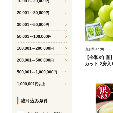
10,001～20,000
円
20,001～30,000
円
30,001～50,000
円
50,001～100,000
円
100,001～200,000
円
山形県河北町
【令和8年産
200,001～500,000
円
カット 2房入
品 山形県河北
500,001～1,000,000
円
074-023-r8
1,000,001
円以上
絞り込み条件