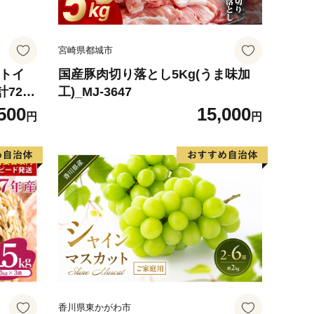
宮崎県都城市
 トイ
国産豚肉切り落とし5Kg(うま味加
計72ロ
工)_MJ-3647
ハーブ
500
15,000
円
円
防災 常
 消耗品
町 日用
香川県東かがわ市