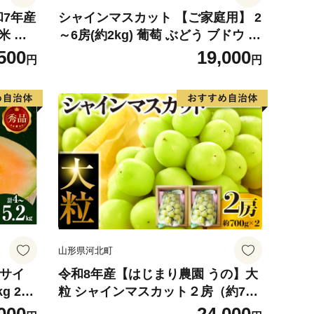
和7年産
シャインマスカット 【ご家庭用】 2
米 ※
～6房(約2kg) 葡萄 ぶどう ブドウ フ
可
ルーツ 果物 くだもの 果実 旬の果物
500
19,000
円
円
旬のフルーツ 香川 香川県 東かがわ
市
山形県河北町
4サイ
令和8年産【はじまり農園 うの】大
g 2玉
粒 シャインマスカット２房（約700
 めろ
g×2房） 山形県河北町産 【河北町