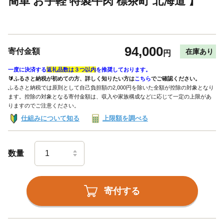
簡単 お手軽 特製牛肉 標茶町 北海道 】
94,000
寄付金額
在庫あり
円
一度に決済する
返礼品数は３つ以内
を推奨しております。
🔰ふるさと納税が初めての方、詳しく知りたい方は
こちら
でご確認ください。
ふるさと納税では原則として自己負担額の2,000円を除いた全額が控除の対象となり
ます。控除の対象となる寄付金額は、収入や家族構成などに応じて一定の上限があ
りますのでご注意ください。
仕組みについて知る
上限額を調べる
数量
寄付する