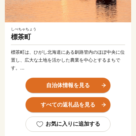
しべちゃちょう
標茶町
標茶町は、ひがし北海道にある釧路管内のほぼ中央に位
置し、広大な土地を活かした農業を中心とするまちで
す。
釧路湿原国立公園と阿寒摩周国立公園、厚岸霧多布昆布
森国定公園の大自然に囲まれており、貴重な動植物の生
自治体情報を見る
息地となっています。日本有数の敷地面積を誇る「標茶
町育成牧場」内の多和平展望台からは、360°の地平線が
すべての返礼品を見る
見渡せ、また、町内には多数の温泉施設が点在しており
ます。
標茶町で非日常を味わいませんか？
お気に入りに追加する