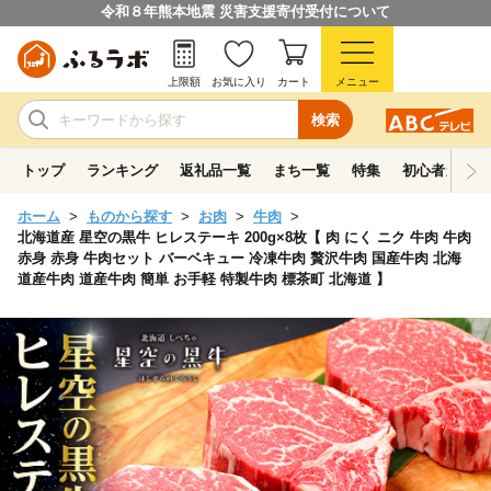
令和８年熊本地震 災害支援寄付受付について
上限額
お気に入り
カート
メニュー
検索
トップ
ランキング
返礼品一覧
まち一覧
特集
初心者ガイド
ホーム
ものから探す
お肉
牛肉
北海道産 星空の黒牛 ヒレステーキ 200g×8枚【 肉 にく ニク 牛肉 牛肉
赤身 赤身 牛肉セット バーベキュー 冷凍牛肉 贅沢牛肉 国産牛肉 北海
道産牛肉 道産牛肉 簡単 お手軽 特製牛肉 標茶町 北海道 】