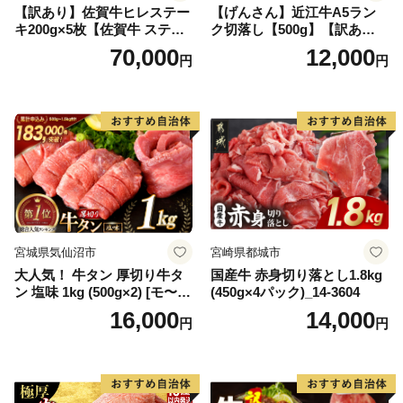
【訳あり】佐賀牛ヒレステー
【げんさん】近江牛A5ラン
キ200g×5枚【佐賀牛 ステー
ク切落し【500g】【訳あり】
キ ブランド肉 ヒレ肉 フィレ
【DG12W】
70,000
12,000
円
円
肉 ジューシー ヘルシー】(H0
65175)
宮城県気仙沼市
宮崎県都城市
大人気！ 牛タン 厚切り牛タ
国産牛 赤身切り落とし1.8kg
ン 塩味 1kg (500g×2) [モ〜ラ
(450g×4パック)_14-3604
ンド 宮城県 気仙沼市 205646
16,000
14,000
円
円
60] 肉 牛肉 精肉 牛たん 牛タ
ン塩 牛たん塩 冷凍 焼肉 BB
Q アウトドア バーベキュー
厚切り タン