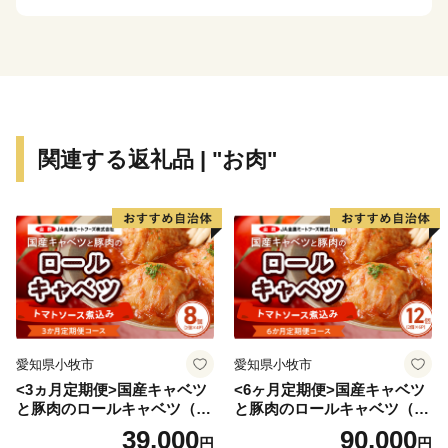
関連する返礼品 | "お肉"
愛知県小牧市
愛知県小牧市
<3ヵ月定期便>国産キャベツ
<6ヶ月定期便>国産キャベツ
と豚肉のロールキャベツ（4P
と豚肉のロールキャベツ（6P
入り）
入り）
39,000
90,000
円
円