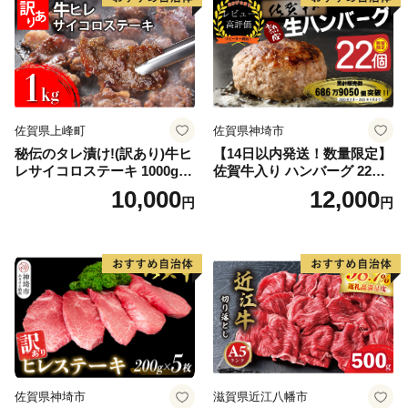
佐賀県上峰町
佐賀県神埼市
秘伝のタレ漬け!(訳あり)牛ヒ
【14日以内発送！数量限定】
レサイコロステーキ 1000g
佐賀牛入り ハンバーグ 22個
【B-1098-AS】
2.6kg(120g×22個)【佐賀牛
10,000
12,000
円
円
黒毛和牛 ブランド牛 九州 ハ
ンバーグ 牛肉 豚肉 国産 お弁
当 おかず 惣菜 おすすめ 人
気】(H083106)
佐賀県神埼市
滋賀県近江八幡市