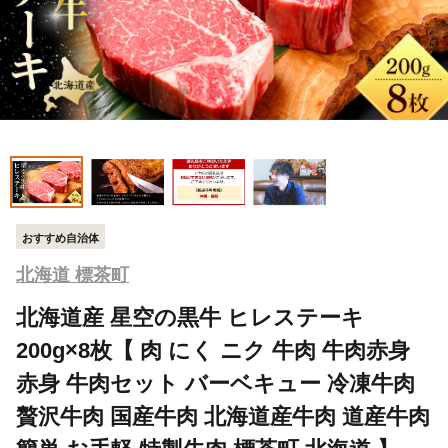
おすすめ自治体
北海道 標茶町
北海道産 星空の黒牛 ヒレステーキ
200g×8枚【 肉 にく ニク 牛肉 牛肉赤身
赤身 牛肉セット バーベキュー 冷凍牛肉
贅沢牛肉 国産牛肉 北海道産牛肉 道産牛肉