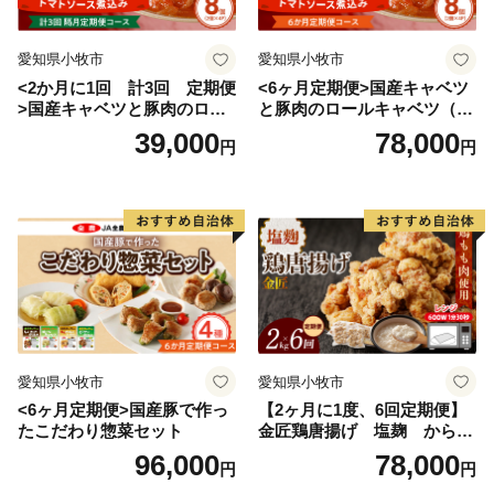
愛知県小牧市
愛知県小牧市
<2か月に1回 計3回 定期便
<6ヶ月定期便>国産キャベツ
>国産キャベツと豚肉のロー
と豚肉のロールキャベツ（4P
ルキャベツ（4P入り）
入り）
39,000
78,000
円
円
愛知県小牧市
愛知県小牧市
<6ヶ月定期便>国産豚で作っ
【2ヶ月に1度、6回定期便】
たこだわり惣菜セット
金匠鶏唐揚げ 塩麹 からあ
げ
96,000
78,000
円
円