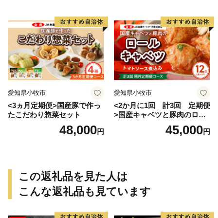
愛知県小牧市
愛知県小牧市
<3ヵ月定期便>国産豚で作っ
<2か月に1回 計3回 定期便
たこだわり惣菜セット
>国産キャベツと豚肉のロー
ルキャベツ（6P入り）
48,000
45,000
円
円
この返礼品を見た人は
こんな返礼品も見ています