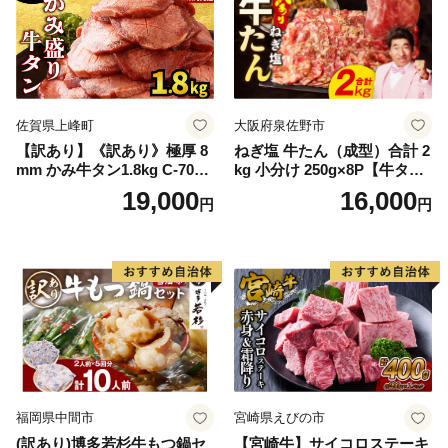
佐賀県上峰町
大阪府泉佐野市
【訳あり】《訳あり》極厚 8
ねぎ塩 牛たん（成型）合計 2
mm かみ牛タン1.8kg C-709-
kg 小分け 250g×8P【牛タン
AS
牛肉 焼肉用 薄切り 訳あり サ
19,000
16,000
円
円
イズ不揃い】
福岡県中間市
宮崎県えびの市
(訳あり)博多若杉牛もつ鍋セ
【宮崎牛】サイコロステーキ