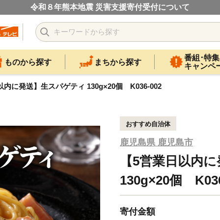
令和８年熊本地震 災害支援寄付受付について
番組･特集
ものから探す
まちから探す
キャンペ
内に発送】生スパゲティ 130g×20個 K036-002
おすすめ自治体
鹿児島県 鹿児島市
【5営業日以内
130g×20個 K036
寄付金額