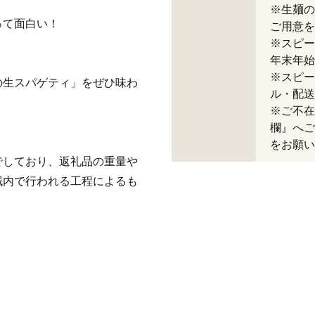
※生麺の
って面白い！
ご用意を
※スピー
年末年始
※スピー
の生スパゲティ」をぜひ味わ
ル・配送
※ご不在
欄』へご
をお願い
でしており、返礼品の重量や
域内で行われる工程によるも