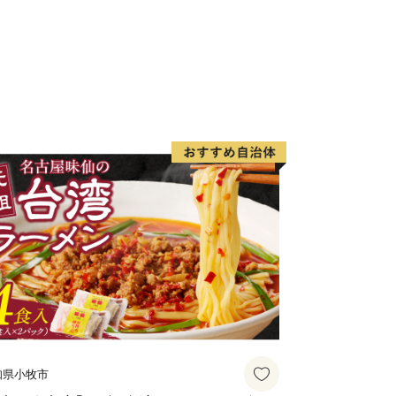
島市は黒毛和牛、黒豚、魚介、お茶など
技術で生み出された美術工芸品も必見で
__________________________________________________
ただいた方を対象に、お礼の品をお送り
方にはお礼の品はお送りしていませ
）
確認後、おおむね１か月以内にお届けい
ード決済以外の方は、１か月を超える
知県小牧市