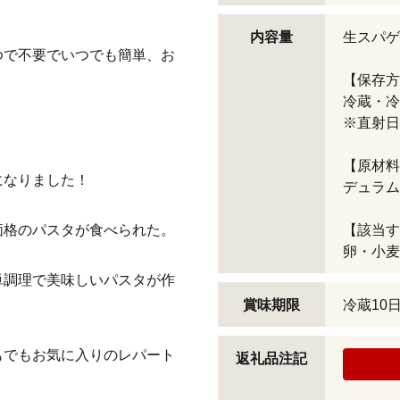
内容量
生スパゲテ
ゆで不要でいつでも簡単、お
【保存方
冷蔵・冷
※直射日
【原材料
になりました！
デュラム
価格のパスタが食べられた。
【該当す
卵・小麦
単調理で美味しいパスタが作
賞味期限
冷蔵10
もでもお気に入りのレパート
返礼品注記