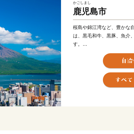
かごしまし
鹿児島市
桜島や錦江湾など、豊かな
は、黒毛和牛、黒豚、魚介
す。
産地ならではの味である焼酎
です。
伝統の技を受け継ぎ、高い
ど、匠の技が光る“逸品”が
また、南の交流拠点都市と
らを活かした企業立地に取