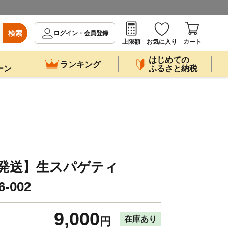
検索
ログイン・会員登録
上限額
お気に入り
カート
はじめての
ランキング
ーン
ふるさと納税
に発送】生スパゲティ
-002
9,000
在庫あり
円