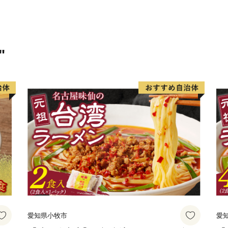
豊かな自然に恵まれた鹿児
イチオシ食材が多数！高い
す！
"
______________________
◆お礼の品について◆
・鹿児島市に寄附をしてい
します。
（鹿児島市内にお住まいの
ん。予めご了承ください。
・お礼の品は、寄附の入金
たします。
（入金方法がクレジットカ
愛知県小牧市
愛
場合もございます。）