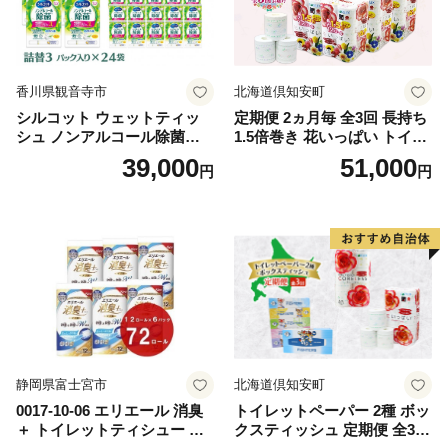
香川県観音寺市
北海道倶知安町
シルコット ウェットティッ
定期便 2ヵ月毎 全3回 長持ち
シュ ノンアルコール除菌詰
1.5倍巻き 花いっぱい トイレ
替（43枚×3P）×24袋 日用品
ットペーパー ダブル 45ｍ 計
39,000
51,000
円
円
おもちゃ 拭き取り 手拭き 外
72ロール 全18種 花柄 プリン
出時 お出かけ時 食事前 緑茶
ト ハーブ 香り付き 日本製 ま
カテキン配合
とめ買い 防災 常備品 ペーパ
ー 消耗品 備蓄 送料無料 北海
道 倶知安町 日用品
静岡県富士宮市
北海道倶知安町
0017-10-06 エリエール 消臭
トイレットペーパー 2種 ボッ
＋ トイレットティシュー し
クスティッシュ 定期便 全3