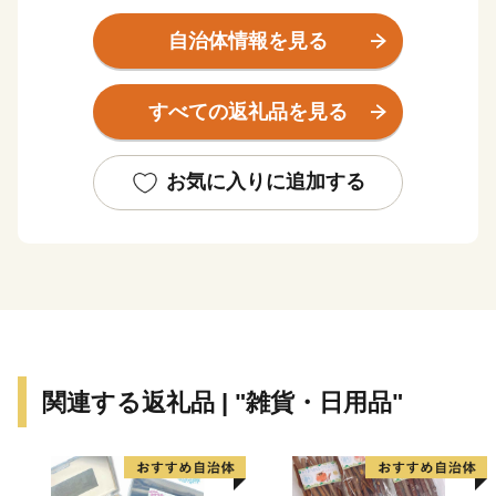
ふれる水辺空間に恵まれるとともに、南部の皿ヶ嶺連峰
県立自然公園は、東部の霊峰石鎚山系と連なり、棚田や
自治体情報を見る
渓谷を有する里山が自然美を形成しています。また、常
設のミュージカル劇場ではプロのミュージカル俳優の演
すべての返礼品を見る
劇が１年中行われていたり、地域では秋祭り行事などの
無形民俗文化財が、住民の手で現在も数多く保存されて
いるなど、芸術・文化・歴史が息づくアートのまちとし
お気に入りに追加する
ても近年注目されております。
★主食にもスイーツにも使える「はだか麦」を紹介した
特設サイトを公開中！
👉
自然の恵みたっぷりの「はだか麦」
関連する返礼品 | "雑貨・日用品"