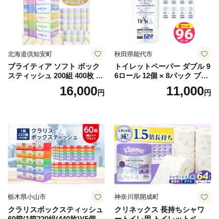
北海道倶知安町
秋田県能代市
ブライティア ソフト ボック
トイレットペーパー ダブル 9
スティッシュ 200組 400枚 60
6ロール 12個 × 8パック ブラ
箱 日本製 まとめ買い ティッ
ンカ 再生紙 100％ 芯あり 日
16,000
11,000
円
円
シュ リサイクル 長持 防災 常
用品 消耗品 無香料 生活用品
備品 日用雑貨 消耗品 生活必
備蓄 秋田県 能代市 送料無料
需品 備蓄 ペーパー 紙 北海道
《能代製紙》
倶知安町 日用品
栃木県小山市
神奈川県開成町
クラリスボックスティッシュ
クリネックス 長持ちシャワ
60箱(1箱220組(440枚))(5個入
ートイレ用 トイレットペー