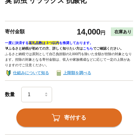
臭 防虫 リラックス 抗酸化
14,000
寄付金額
在庫あり
円
一度に決済する
返礼品数は３つ以内
を推奨しております。
🔰ふるさと納税が初めての方、詳しく知りたい方は
こちら
でご確認ください。
ふるさと納税では原則として自己負担額の2,000円を除いた全額が控除の対象となり
ます。控除の対象となる寄付金額は、収入や家族構成などに応じて一定の上限があ
りますのでご注意ください。
仕組みについて知る
上限額を調べる
数量
寄付する