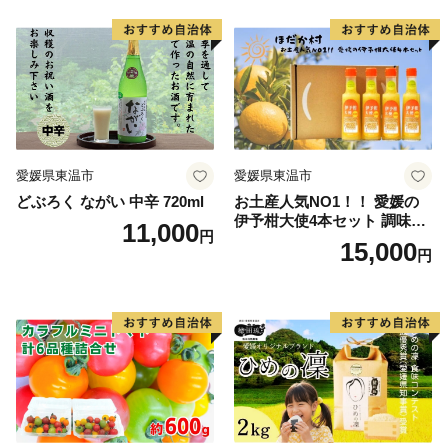
愛媛県東温市
愛媛県東温市
どぶろく ながい 中辛 720ml
お土産人気NO1！！ 愛媛の
伊予柑大使4本セット 調味料
11,000
円
ドレッシング サラダ いよか
15,000
円
ん 愛媛産 カルパッチョ