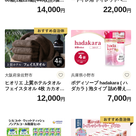
り×12セット)【1256759】
パー（ダブル）64ロール(8ロ
14,000
22,000
円
円
ール×8パック) 開成町 トイレ
ットペーパーダブル 日用品
国産 新生活 ダブル SDGs 備
蓄 防災 エコ 消耗品 生活雑貨
生活用品 無香料 トイレット
ペーパー ダブル といれっと
ぺーぱー トイレ クレシア ト
イレットペーパー [BDBH002
-1]
大阪府泉佐野市
兵庫県小野市
ヒオリエ 上質ホテルタオル
ボディソープ hadakara ( ハ
フェイスタオル 4枚 カカオ
ダカラ ) 泡タイプ 詰め替え 4
【タオル 泉州タオル 吸水 普
40ml×4袋 ボディーソープ 泡
12,000
7,000
円
円
段使い 無地 シンプル 日用品
ボディソープ 泡 日用品 消耗
ふわふわ ふかふか 家族 たお
品 バス用品 大容量 いい 匂い
る 一人暮らし】
ボディ 保湿 LION ライオン
泡石鹸 石鹸 兵庫 兵庫県 小野
市