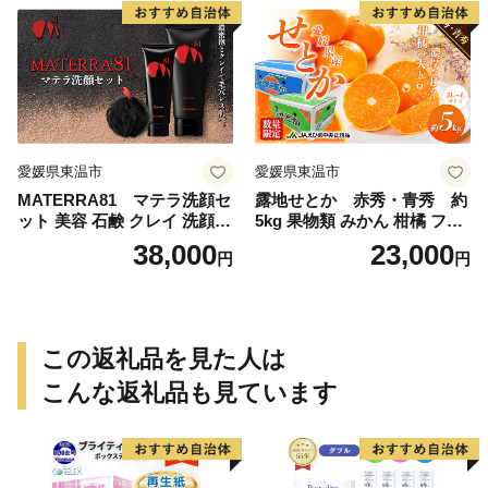
愛媛県東温市
愛媛県東温市
MATERRA81 マテラ洗顔セ
露地せとか 赤秀・青秀 約
ット 美容 石鹸 クレイ 洗顔フ
5kg 果物類 みかん 柑橘 フル
ォーム マテラ 泡立てネット
ーツ 食後 デザート ジューシ
38,000
23,000
円
円
ー 甘い コク 香り 国産 愛媛
県産 愛媛県産せとか
この返礼品を見た人は
こんな返礼品も見ています