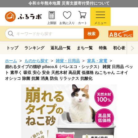
令和８年熊本地震 災害支援寄付受付について
上限額
お気に入り
カート
メニュー
検索
トップ
ランキング
返礼品一覧
まち一覧
特集
初心者ガイド
ホーム
ものから探す
雑貨・日用品
家具・家電
崩れるタイプの猫砂 plleco.6（ペレエコ・シックス） 雑貨 日用品 ペッ
ト 素早く 吸収 安心 安全 天然木材 高品質 低価格 ねこちゃん ニオイ
オシッコ 除菌 抗菌 消臭 防虫 リラックス 抗酸化