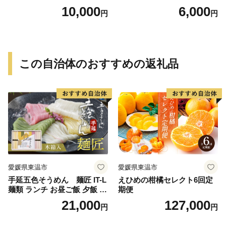
g）
g）
10,000
6,000
円
円
この自治体のおすすめの返礼品
愛媛県東温市
愛媛県東温市
手延五色そうめん 麺匠 IT-L
えひめの柑橘セレクト6回定
麺類 ランチ お昼ご飯 夕飯 晩
期便
御飯 手延べそうめん そうめ
21,000
127,000
円
円
ん詰合せ 華やか 贈り物