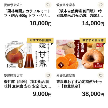
愛媛県東温市
愛媛県東温市
「栗林農園」カラフルミニト
〈坂本自然農場 穂田琉〉 特
マト詰合 600g トマトベリー
別栽培米:ひめの凜 精米2kg
ピーチチェリー イエローミ
ご飯 お弁当 おにぎり 冷めて
10,000
14,000
円
円
ミ サングリーン トスカーナ
も美味しい 愛媛県産 県知事
バイオレット プリンセスオ
賞 お米
レンジ 6品種
愛媛県東温市
愛媛県東温市
媛甘露（白米） 加工食品 調
東温市おすすめ定期便Aセッ
味料 麦芽糖 安心 安全 低カロ
ト【数量限定】
リー 甘味料 シロップタイプ
9,000
38,000
円
円
上品な甘み お菓子作り 料理