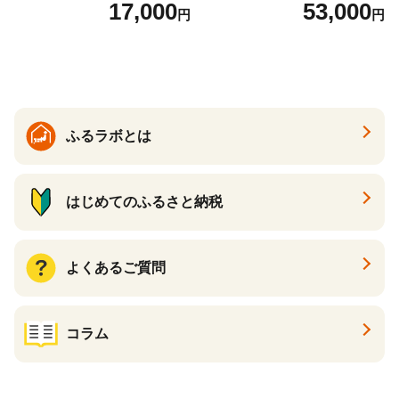
っかり香るフレッシュクリア
回 日本製 まとめ買い 防災
17,000
53,000
円
円
の香り ダブル 12ロール×6パ
常備品 日用雑貨 消耗品 生活
ック 72ロール 25m トイレ
必需品 大容量 備蓄 リサイク
ットペーパー パルプ100％ 消
ル ティッシュ ペーパー まと
臭 防臭 日用品 消耗品 備蓄
め買い 雑貨 倶知安町
ふるラボとは
はじめてのふるさと納税
よくあるご質問
コラム