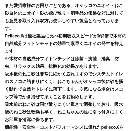
また愛猫家様のお困りごとである、オシッコのニオイ・ねこ
砂自体のニオイ・砂の飛び散り・消耗品の価格などに対して
も意見を取り入れ双方お使いしやすい製品となっておりま
す。
Pelleco.6は他社製品に比べ初期吸収スピードが約2倍で木材の
自然成分フィトンチッドの効果で素早くニオイの発生を抑え
ます。
※木材の自然成分フィトンチッドは除菌・抗菌、消臭、防
虫、リラックス効果、抗酸化の効果があります。
吸水後のねこ砂は非常に細かく崩れますのでシステムトイレ
のスノコに詰まりにくく、ねこちゃんがオシッコ後に砂を掻
く動作で自然とトレイに落下します。※気になる場合はスコ
ップ等でかき混ぜて頂くことをお勧めします。
吸水前のねこ砂は飛び散りにくい重さで調整しており、吸水
後のねこ砂は乾燥も早く、ねこちゃんの足に引っ付きにくく
お部屋を清潔に保ちます。
機能性・安全性・コストパフォーマンスに優れたpelleco.6を