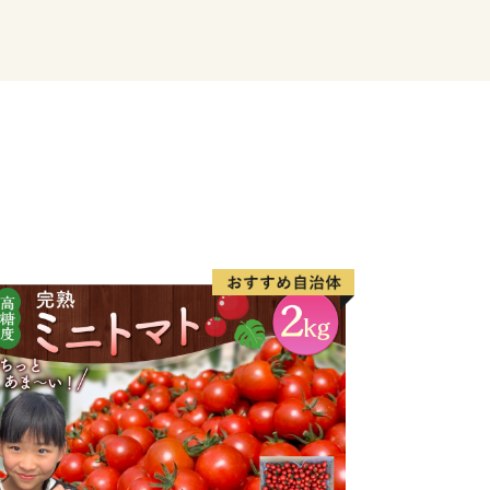
える「はだか麦」を紹介した特設サイト
はだか麦」