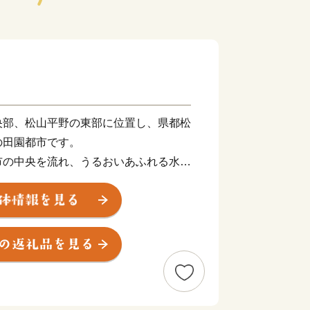
央部、松山平野の東部に位置し、県都松
の田園都市です。
市の中央を流れ、うるおいあふれる水辺
南部の皿ヶ嶺連峰県立自然公園は、東部
棚田や渓谷を有する里山が自然美を形成
ミュージカル劇場ではプロのミュージカ
れていたり、地域では秋祭り行事などの
手で現在も数多く保存されているなど、
アートのまちとしても近年注目されてお