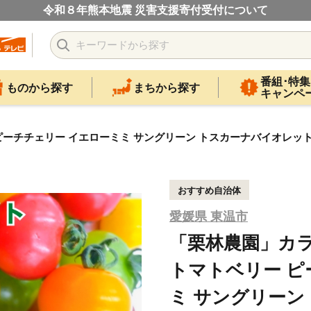
令和８年熊本地震 災害支援寄付受付について
番組･特集
ものから探す
まちから探す
キャンペ
 ピーチチェリー イエローミミ サングリーン トスカーナバイオレット
おすすめ自治体
愛媛県 東温市
「栗林農園」カラ
トマトベリー ピ
ミ サングリーン