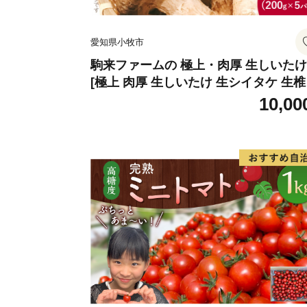
愛知県小牧市
駒来ファームの 極上・肉厚 生しいたけ
[極上 肉厚 生しいたけ 生シイタケ 生
安心 安全 国産 採れたて 新鮮 きのこ 
10,00
菜]