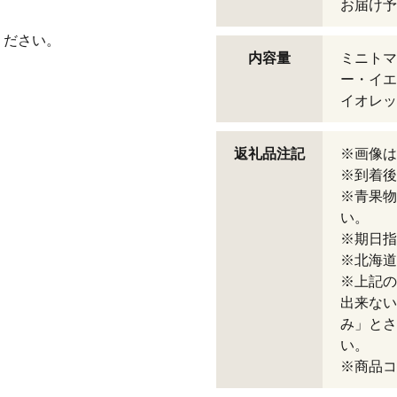
お届け予
ください。
内容量
ミニトマ
ー・イエ
イオレッ
返礼品注記
※画像は
※到着後
※青果物
い。
※期日指
※北海道
※上記の
出来ない
み」とさ
い。
※商品コー