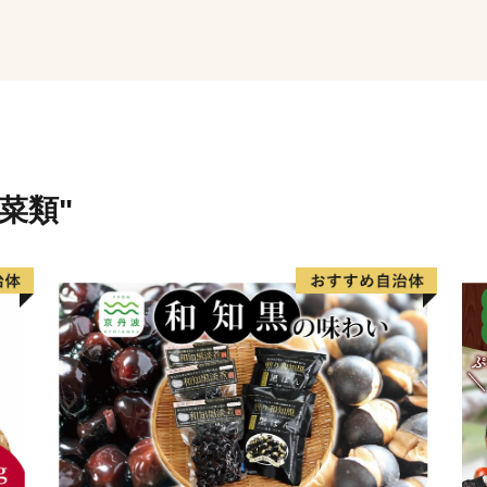
★主食にもスイーツにも使
を公開中！
👉
自然の恵みたっぷりの「
菜類"