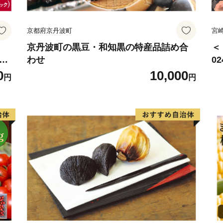
京都府京丹波町
宮
京丹波町の黒豆・和知黒の特産品詰め合
＜
椎茸
わせ
0
野
サ
0
10,000
円
円
賞
ね
用