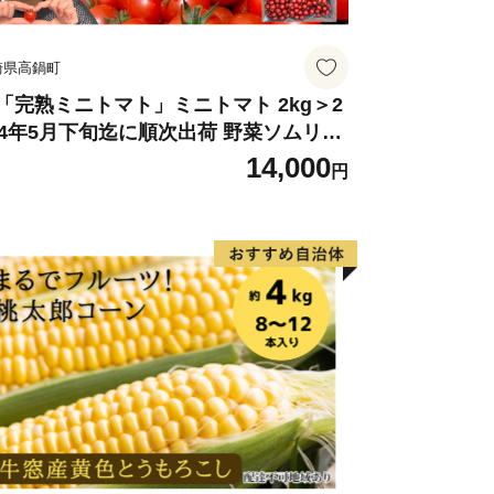
崎県高鍋町
「完熟ミニトマト」ミニトマト 2kg＞2
24年5月下旬迄に順次出荷 野菜ソムリエ
ミット アルル・リリカ共に銀賞受
14,000
円
！！(2023年11月開催)1回食べてみらん
？宮崎県 高鍋町産 産地直送 有機肥料使
 高糖度 西森農園