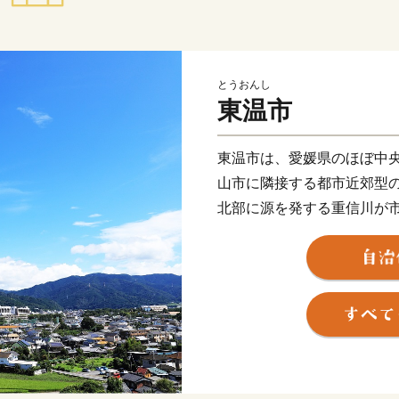
とうおんし
東温市
東温市は、愛媛県のほぼ中
山市に隣接する都市近郊型
北部に源を発する重信川が
空間に恵まれるとともに、
の霊峰石鎚山系と連なり、
しています。また、常設の
ル俳優の演劇が１年中行わ
無形民俗文化財が、住民の
芸術・文化・歴史が息づく
ります。