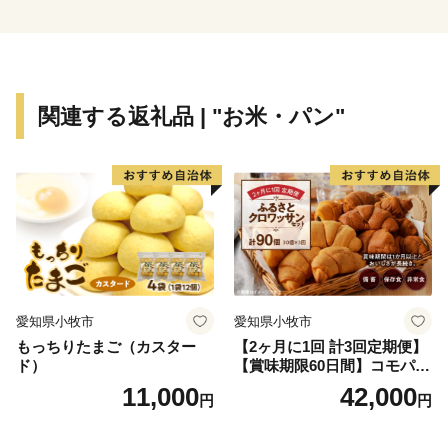
特設サイトを公開中！
👉
自然の恵みたっぷりの「はだか麦」
関連する返礼品 | "お米・パン"
愛知県小牧市
愛知県小牧市
もっちりたまご（カスター
【2ヶ月に1回 計3回定期便】
ド）
【賞味期限60日間】コモパ
ン ふるさとクロワッサンセ
11,000
42,000
円
円
ット（計90個）／災害用備蓄
保存食 非常食 防災グッズに
も