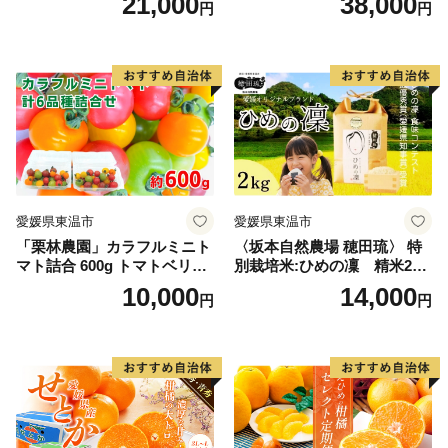
21,000
38,000
円
円
ん詰合せ 華やか 贈り物
愛媛県東温市
愛媛県東温市
「栗林農園」カラフルミニト
〈坂本自然農場 穂田琉〉 特
マト詰合 600g トマトベリー
別栽培米:ひめの凜 精米2kg
ピーチチェリー イエローミ
ご飯 お弁当 おにぎり 冷めて
10,000
14,000
円
円
ミ サングリーン トスカーナ
も美味しい 愛媛県産 県知事
バイオレット プリンセスオ
賞 お米
レンジ 6品種