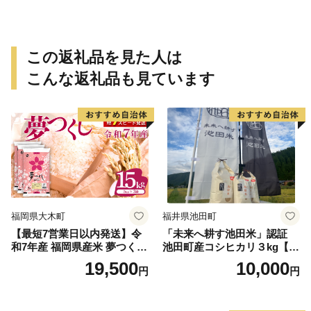
この返礼品を見た人は
こんな返礼品も見ています
福岡県大木町
福井県池田町
【最短7営業日以内発送】令
「未来へ耕す池田米」認証
和7年産 福岡県産米 夢つくし
池田町産コシヒカリ３kg【お
15kg 精米 ※北海道・沖縄・
1人様につき３セットまで】
19,500
10,000
円
円
離島は配送不可