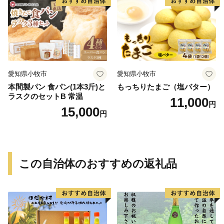
愛知県小牧市
愛知県小牧市
本間製パン 食パン(1本3斤)と
もっちりたまご（塩バター）
ラスクのセットB 常温
11,000
円
15,000
円
この自治体のおすすめの返礼品