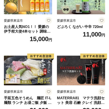
愛媛県東温市
愛媛県東温市
お土産人気NO1！！ 愛媛の
どぶろく ながい 中辛 720ml
伊予柑大使4本セット 調味料
11,000
円
ドレッシング サラダ いよか
15,000
円
ん 愛媛産 カルパッチョ
愛媛県東温市
愛媛県東温市
手延五色そうめん 麺匠 IT-L
MATERRA81 マテラ洗顔セ
麺類 ランチ お昼ご飯 夕飯 晩
ット 美容 石鹸 クレイ 洗顔フ
御飯 手延べそうめん そうめ
ォーム マテラ 泡立てネット