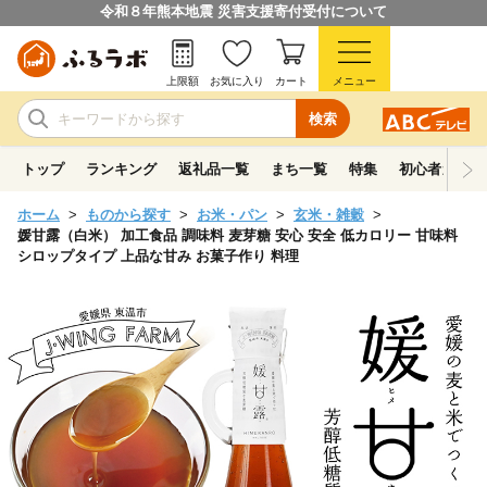
令和８年熊本地震 災害支援寄付受付について
上限額
お気に入り
カート
メニュー
検索
トップ
ランキング
返礼品一覧
まち一覧
特集
初心者ガイド
ホーム
ものから探す
お米・パン
玄米・雑穀
媛甘露（白米） 加工食品 調味料 麦芽糖 安心 安全 低カロリー 甘味料
シロップタイプ 上品な甘み お菓子作り 料理