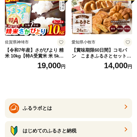
佐賀県神埼市
愛知県小牧市
【令和7年産】さがびより 精
【賞味期限60日間】コモパ
米 10kg【特A受賞米 米 5kg×
ン こまきふるさとセット
2袋 お米 コメ こめ 国産 美味
（24個入り）／災害用備蓄
19,000
14,000
円
円
しい ブランド米 人気 ランキ
保存食 非常食 防災グッズに
ング 増田米穀】(H015224)
も
ふるラボとは
はじめてのふるさと納税