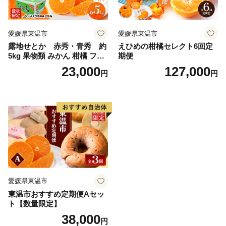
愛媛県東温市
愛媛県東温市
露地せとか 赤秀・青秀 約
えひめの柑橘セレクト6回定
5kg 果物類 みかん 柑橘 フル
期便
ーツ 食後 デザート ジューシ
23,000
127,000
円
円
ー 甘い コク 香り 国産 愛媛
県産 愛媛県産せとか
愛媛県東温市
東温市おすすめ定期便Aセッ
ト【数量限定】
38,000
円