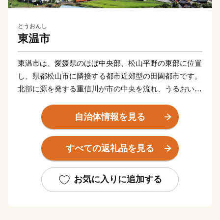
とうおんし
東温市
東温市は、愛媛県のほぼ中央部、松山平野の東部に位置
し、県都松山市に隣接する都市近郊型の田園都市です。
北部に源を発する重信川が市の中央を流れ、うるおいあ
ふれる水辺空間に恵まれるとともに、南部の皿ヶ嶺連峰
県立自然公園は、東部の霊峰石鎚山系と連なり、棚田や
自治体情報を見る
渓谷を有する里山が自然美を形成しています。また、常
設のミュージカル劇場ではプロのミュージカル俳優の演
すべての返礼品を見る
劇が１年中行われていたり、地域では秋祭り行事などの
無形民俗文化財が、住民の手で現在も数多く保存されて
いるなど、芸術・文化・歴史が息づくアートのまちとし
お気に入りに追加する
ても近年注目されております。
★主食にもスイーツにも使える「はだか麦」を紹介した