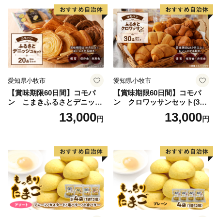
愛知県小牧市
愛知県小牧市
【賞味期限60日間】コモパ
【賞味期限60日間】コモパ
ン こまきふるさとデニッシ
ン クロワッサンセット(30
ュセット（20個入り）／災害
個入り)／災害用備蓄 保存食
13,000
13,000
円
円
用備蓄 保存食 非常食 防災グ
非常食 防災グッズにも
ッズにも