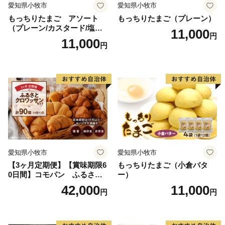
愛知県小牧市
愛知県小牧市
もっちりたまご アソート
もっちりたまご（プレーン）
（プレーン/カスタード/塩バ
11,000
円
ター/小倉バター）
11,000
円
愛知県小牧市
愛知県小牧市
【3ヶ月定期便】【賞味期限6
もっちりたまご（小倉バタ
0日間】コモパン ふるさと
ー）
クロワッサンセット（計90
42,000
11,000
円
円
個）／災害用備蓄 保存食 非
常食 防災グッズにも