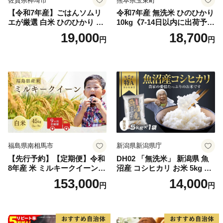
佐賀県神埼市
熊本県玉東町
【令和7年産】ごはんソムリ
令和7年産 無洗米 ひのひかり
エが厳選 白米 ひのひかり 10
10kg《7-14日以内に出荷予定
kg【神埼市産 米 お米 精米 白
(土日祝除く)》コメ 米 無洗米
19,000
18,700
円
円
米 10kg 5kg×2 ひのひかり ブ
令和7年産 高レビュー｜人気
ランド米 食味鑑定士】(H063
米 熊本県産米 お米 生活応援
164)
米
福島県南相馬市
新潟県新潟県庁
【先行予約】【定期便】令和
DH02 「無洗米」 新潟県 魚
8年産 米 ミルキークイーン
沼産 コシヒカリ お米 5kg こ
白米 45kg (5kg×9回) | ミルキ
しひかり 精米 米（お米の美
153,000
14,000
円
円
ークイーン 米5kg 福島 福島
味しい炊き方ガイド付き）
県産 福島産 精米 お米 米 コ
メ 武田ファーム サムランド
福島県 南相馬市 cu006-ae