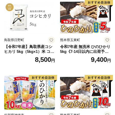
鳥取県日野町
熊本県玉東町
【令和7年産】鳥取県産コシ
令和7年産 無洗米 ひのひかり
ヒカリ 5kg（5kg×1）米 コシ
5kg《7-14日以内に出荷予定
ヒカリ こしひかり お米 白米
(土日祝除く)》コメ 米 無洗米
8,500
9,400
円
円
精米 5キロ おこめ こめ コメ
高レビュー｜人気米 熊本県
真空パック包装 真空包装 長
産米 お米 生活応援米
期保存 単一原料米 鳥取県日
野町産 Elevation