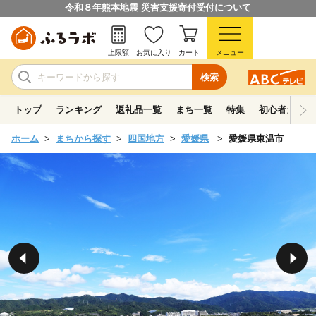
令和８年熊本地震 災害支援寄付受付について
上限額
お気に入り
カート
メニュー
検索
トップ
ランキング
返礼品一覧
まち一覧
特集
初心者ガイド
ホーム
まちから探す
四国地方
愛媛県
愛媛県東温市