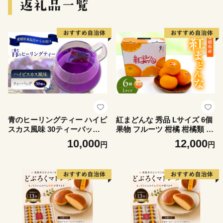
青のヒーリングティー ハイビ
紅まどんな 秀品 Lサイズ 6個
スカス風味 30ティーバッグ
果物 フルーツ 柑橘 柑橘類 国
入り ハーブティー バタフラ
産 愛媛
10,000
12,000
円
円
イピー ノンカフェイン ティ
ーバッグ 愛媛県 東温 ギフお
しゃれ フォトジェニック お
うちカフェ ハーブ リラック
ス 美容 健康 ふるさと納税