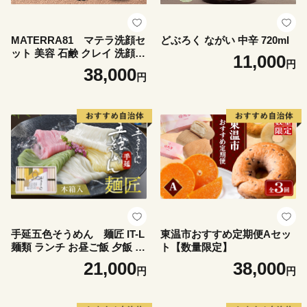
MATERRA81 マテラ洗顔セ
どぶろく ながい 中辛 720ml
ット 美容 石鹸 クレイ 洗顔フ
11,000
円
ォーム マテラ 泡立てネット
38,000
円
手延五色そうめん 麺匠 IT-L
東温市おすすめ定期便Aセッ
麺類 ランチ お昼ご飯 夕飯 晩
ト【数量限定】
御飯 手延べそうめん そうめ
21,000
38,000
円
円
ん詰合せ 華やか 贈り物