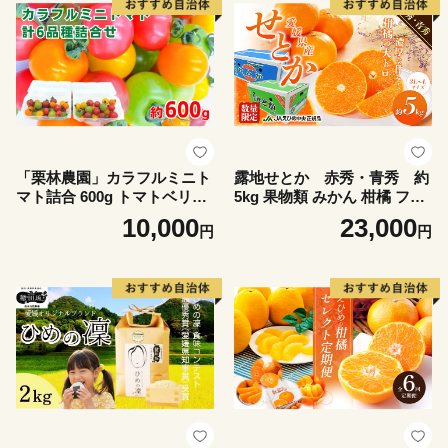
「栗林農園」カラフルミニト
露地せとか 赤秀・青秀 約
マト詰合 600g トマトベリー
5kg 果物類 みかん 柑橘 フル
ピーチチェリー イエローミ
ーツ 食後 デザート ジューシ
10,000
23,000
円
円
ミ サングリーン トスカーナ
ー 甘い コク 香り 国産 愛媛
バイオレット プリンセスオ
県産 愛媛県産せとか
レンジ 6品種