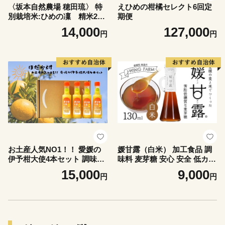
〈坂本自然農場 穂田琉〉 特
えひめの柑橘セレクト6回定
別栽培米:ひめの凜 精米2kg
期便
ご飯 お弁当 おにぎり 冷めて
14,000
127,000
円
円
も美味しい 愛媛県産 県知事
賞 お米
お土産人気NO1！！ 愛媛の
媛甘露（白米） 加工食品 調
伊予柑大使4本セット 調味料
味料 麦芽糖 安心 安全 低カロ
ドレッシング サラダ いよか
リー 甘味料 シロップタイプ
15,000
9,000
円
円
ん 愛媛産 カルパッチョ
上品な甘み お菓子作り 料理