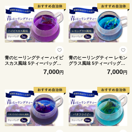
ご当地スイーツ 酒粕スイーツ
ン 愛媛県 東温 ギフト おしゃ
発酵食品
れ フォトジェニック おうち
カフェ リラックス 美容 健康
ふるさと納税
青のヒーリングティー ハイビ
青のヒーリングティー レモン
スカス風味 5ティーバッグ入
グラス風味 5ティーバッグ入
り ハーブティー バタフライ
り ハーブティー バタフライ
7,000
7,000
円
円
ピー ノンカフェイン ティー
ピー ノンカフェイン ティー
バッグ 愛媛県 東温 ギフおし
バッグ 愛媛県 東温 ギフおし
ゃれ フォトジェニック おう
ゃれ フォトジェニック おう
ちカフェ ハーブ リラックス
ちカフェ ハーブ リラックス
美容 健康 ふるさと納税
美容 健康 ふるさと納税