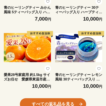
青のヒーリングティー みかん
青のヒーリングティー 30テ
風味 5ティーバッグ入り ハー
ィーバッグ入り ハーブティー
ブティー バタフライピー ノ
バタフライピー ノンカフェイ
7,000
10,000
円
円
ンカフェイン ティーバッグ
ン ティーバッグ 愛媛県 東温
愛媛県 東温 ギフおしゃれ フ
ギフおしゃれ フォトジェニッ
ォトジェニック おうちカフェ
ク おうちカフェ ハーブ リラ
ハーブ リラックス 美容 健康
ックス 美容 健康 ふるさと納
ふるさと納税
税
愛果28号家庭用 約1.5kg サイ
青のヒーリングティー レモン
ズお任せ 愛媛県東温市産愛
風味 30ティーバッグ入り ハ
果28号 東温市産 「 紅まどん
ーブティー バタフライピー
10,000
10,000
円
円
な 」の同一品種（品種名：
ノンカフェイン ティーバッグ
愛媛果試28号 ） 今が旬 農園
愛媛県 東温 ギフおしゃれ フ
直送 みかん 人気 数量限定 先
ォトジェニック おうちカフェ
行予約 愛媛みかん かんきつ
ハーブ リラックス 美容 健康
すべての返礼品を見る