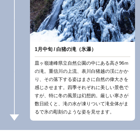
1月中旬 / 白猪の滝（氷瀑）
皿ヶ嶺連峰県立自然公園の中にある高さ96ｍ
の滝。重信川の上流、表川白猪越の渓にかか
り、その落下する姿はまさに自然の偉大さを
感じさせます。四季それぞれに美しい景色で
すが、特に冬の風景は幻想的。厳しい寒さが
数日続くと、滝の水が凍りついて滝全体がま
るで氷の彫刻のような姿を見せます。