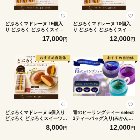
どぶろくマドレーヌ 15個入
どぶろくマドレーヌ 10個入
り どぶろく どぶろくスイー
り どぶろく どぶろくスイー
ツ マドレーヌ 焼き菓子 洋菓
ツ マドレーヌ 焼き菓子 洋菓
17,000
12,000
円
円
子 個包装 おやつ ギフト 手土
子 個包装 おやつ ギフト 手土
産 愛媛県 東温市 ふるさと納
産 愛媛県 東温市 ふるさと納
税 ご当地スイーツ 酒粕スイ
税 ご当地スイーツ 酒粕スイ
ーツ 発酵食品
ーツ 発酵食品
どぶろくマドレーヌ 5個入り
青のヒーリングティー select
どぶろく どぶろくスイーツ
3ティーバッグ入り(みかん風
マドレーヌ 焼き菓子 洋菓子
味・レモングラス風味・ハイ
8,000
12,000
円
円
個包装 おやつ ギフト 手土産
ビスカス風味) ハーブティー
愛媛県 東温市 ふるさと納税
バタフライピー ノンカフェイ