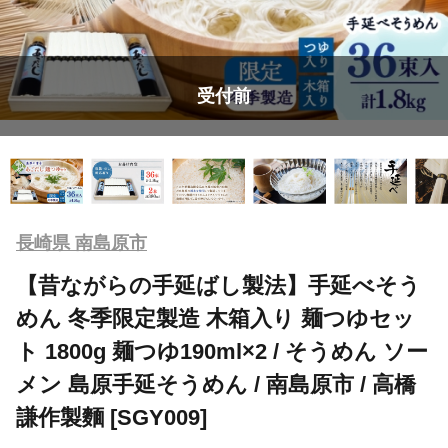
受付前
長崎県 南島原市
【昔ながらの手延ばし製法】手延べそう
めん 冬季限定製造 木箱入り 麺つゆセッ
ト 1800g 麺つゆ190ml×2 / そうめん ソー
メン 島原手延そうめん / 南島原市 / 高橋
謙作製麵 [SGY009]