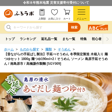
令和８年熊本地震 災害支援寄付受付について
上限額
お気に入り
カート
メニュー
検索
トップ
ランキング
返礼品一覧
まち一覧
特集
初心者ガイド
ホーム
ものから探す
麺類
そうめん
【昔ながらの手延ばし製法】手延べそうめん 冬季限定製造 木箱入り 麺
つゆセット 1800g 麺つゆ190ml×2 / そうめん ソーメン 島原手延そうめ
ん / 南島原市 / 高橋謙作製麵 [SGY009]