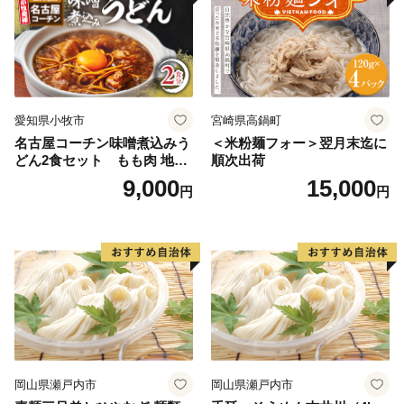
愛知県小牧市
宮崎県高鍋町
名古屋コーチン味噌煮込みう
＜米粉麺フォー＞翌月末迄に
どん2食セット もも肉 地鶏
順次出荷
味噌うどん
9,000
15,000
円
円
岡山県瀬戸内市
岡山県瀬戸内市