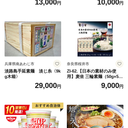
13,000
10,000
円
円
兵庫県南あわじ市
奈良県桜井市
淡路島手延素麺 淡じ糸〈9k
ZI-62.【日本の素材のみ使
g木箱〉
用】麦坐 三輪素麺（50g×5束
×4袋）
29,000
9,000
円
円