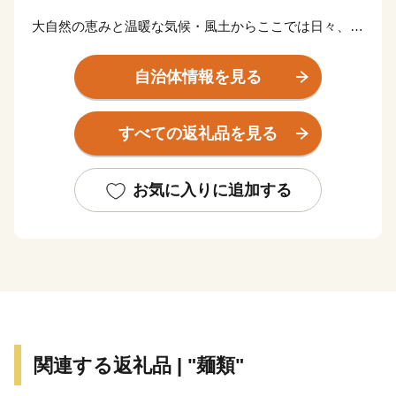
大自然の恵みと温暖な気候・風土からここでは日々、た
くさんの ❝おいしい❞ が生み出されています。
自治体情報を見る
また、島原半島の素麺（島原手延べそうめん）は国内２
位の生産量を誇り、島原半島にある素麺の製造業者の９
すべての返礼品を見る
割以上が南島原市に集中しています。
ふるさと納税で、南島原の❝おいしい特産品❞を一度食べ
お気に入りに追加する
てみませんか？
そして、南島原市には世界遺産『長崎と天草地方の潜伏
キリシタン関連遺産』の構成資産の一つであり、島原・
天草一揆の舞台となった原城跡があります。
江戸幕府が鎖国するきっかけになった場所でもあり、今
関連する返礼品 | "麺類"
では多くの観光客が訪れる名所となっています。