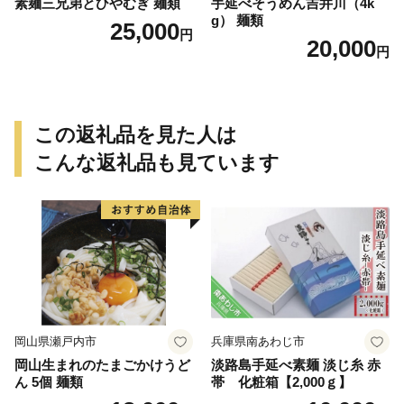
素麺三兄弟とひやむぎ 麺類
手延べそうめん吉井川（4k
g） 麺類
25,000
円
20,000
円
この返礼品を見た人は
こんな返礼品も見ています
岡山県瀬戸内市
兵庫県南あわじ市
岡山生まれのたまごかけうど
淡路島手延べ素麺 淡じ糸 赤
ん 5個 麺類
帯 化粧箱【2,000ｇ】