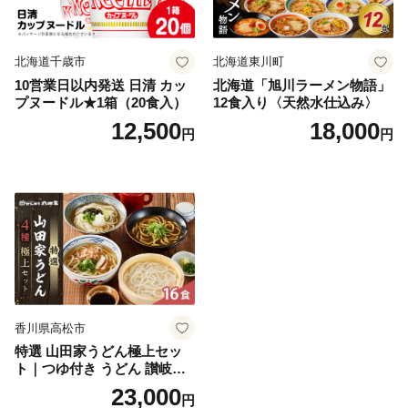
北海道千歳市
北海道東川町
10営業日以内発送 日清 カッ
北海道「旭川ラーメン物語」
プヌードル★1箱（20食入）
12食入り〈天然水仕込み〉
12,500
18,000
円
円
香川県高松市
特選 山田家うどん極上セッ
ト｜つゆ付き うどん 讃岐う
どん さぬきうどん 生麵 うど
23,000
円
んセット カレーうどん 生う