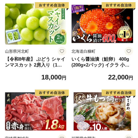
山形県河北町
北海道白糠町
【令和8年産】 ぶどう シャイ
いくら醤油漬（鮭卵） 400g
ンマスカット 2房入り（1房6
(200g×2パック) イクラ 小分
00g前後） 秀品 山形県河北町
け いくら醤油漬 鮭いくら い
18,000
22,000
産【山形eLab】 ka074-023-r
くら醤油漬け 鮭 鮭卵 ikura
円
円
8
醤油いくら 冷凍いくら いく
ら北海道 醤油鮭いくら 人気
大好評品 北海道 白糠町