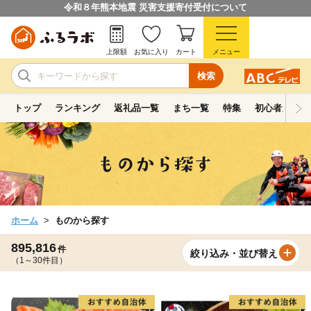
令和８年熊本地震 災害支援寄付受付について
上限額
お気に入り
カート
メニュー
検索
トップ
ランキング
返礼品一覧
まち一覧
特集
初心者ガイド
ホーム
ものから探す
895,816
件
絞り込み・並び替え
（1～30件目）