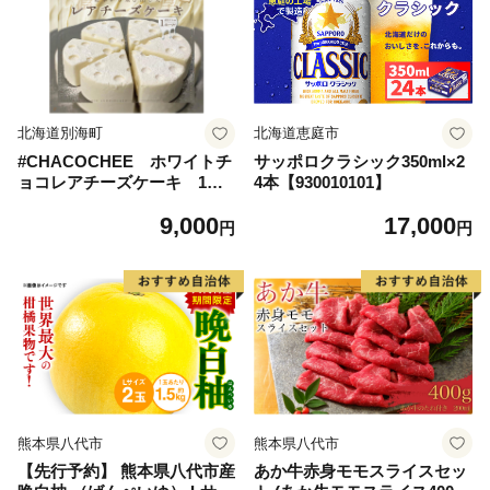
北海道別海町
北海道恵庭市
#CHACOCHEE ホワイトチ
サッポロクラシック350ml×2
ョコレアチーズケーキ 1ホ
4本【930010101】
ール(直径15cm)（北海道,別
9,000
17,000
海町,チーズ,ちーず,チーズケ
円
円
ーキ,ふるさと納税）
熊本県八代市
熊本県八代市
【先行予約】 熊本県八代市産
あか牛赤身モモスライスセッ