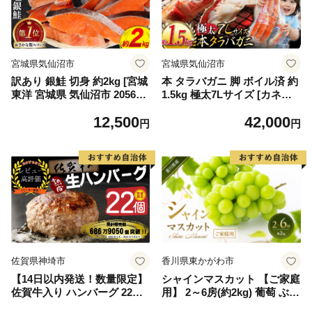
宮城県気仙沼市
宮城県気仙沼市
訳あり 銀鮭 切身 約2kg [宮城
本 タラバガニ 脚 ボイル済 約
東洋 宮城県 気仙沼市 205649
1.5kg 極太7Lサイズ [カネダ
91] 鮭 魚介類 海鮮 訳アリ 規
イ 宮城県 気仙沼市 2056432
12,500
42,000
格外 不揃い さけ サケ 鮭切身
6] カニ かに 蟹 たらばがに た
円
円
シャケ 切り身 冷凍 家庭用 お
らば蟹 タラバ蟹 たらば タラ
かず 弁当 支援 サーモン 銀鮭
バ ボイル
切り身 魚 わけあり
佐賀県神埼市
香川県東かがわ市
【14日以内発送！数量限定】
シャインマスカット 【ご家庭
佐賀牛入り ハンバーグ 22個
用】 2～6房(約2kg) 葡萄 ぶど
2.6kg(120g×22個)【佐賀牛 黒
う ブドウ フルーツ 果物 くだ