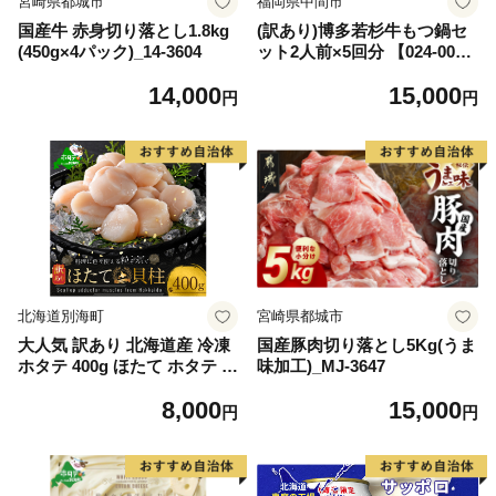
宮崎県都城市
福岡県中間市
国産牛 赤身切り落とし1.8kg
(訳あり)博多若杉牛もつ鍋セ
(450g×4パック)_14-3604
ット2人前×5回分 【024-002
7】
14,000
15,000
円
円
北海道別海町
宮崎県都城市
大人気 訳あり 北海道産 冷凍
国産豚肉切り落とし5Kg(うま
ホタテ 400g ほたて ホタテ 帆
味加工)_MJ-3647
立 貝柱 海鮮 魚介類 刺身 大
8,000
15,000
粒 天然 海鮮 ランキング 大人
円
円
気 人気 おすすめ 訳あり ）