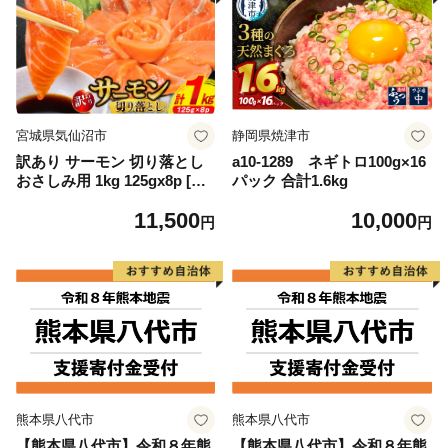
宮城県気仙沼市
静岡県焼津市
訳あり サーモン 切り落とし
a10-1289 ネギトロ100g×16
おさしみ用 1kg 125gx8p [足
パック 合計1.6kg
利本店 宮城県 気仙沼市 2056
11,500
10,000
4313] 魚 魚介類 鮭 お刺し身
円
円
刺し身 刺身 生 生食 個包装
チリ銀鮭 銀鮭 海鮮 海鮮丼 魚
介
熊本県八代市
熊本県八代市
【熊本県八代市】令和８年熊
【熊本県八代市】令和８年熊