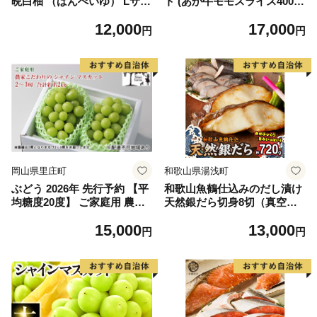
晩白柚 （ばんぺいゆ） Lサイ
ト (あか牛モモスライス400
ズ 2玉 柑橘 みかん 果物 くだ
g、あか牛のたれ200ml付き)
12,000
17,000
もの フルーツ おやつ 特産 熊
円
円
本県 八代市 【2026年12月上
旬より順次発送】
岡山県里庄町
和歌山県湯浅町
ぶどう 2026年 先行予約 【平
和歌山魚鶴仕込みのだし漬け
均糖度20度】 ご家庭用 農家
天然銀だら切身8切（真空パ
こだわりの シャイン マスカ
ック入） 約720g 小分け 独自
15,000
13,000
ット 2～3房 合計約1.2kg ブ
製法 良質な脂 ふっくら 柔ら
円
円
ドウ 葡萄 岡山県産 国産 フル
かい 身質 甘み 旨味 白身魚の
ーツ 果物 【 Nini farm 農家
トロ 梅酒 北海道南産 真こん
直送 】
ぶ だし漬け 煮付け ムニエル
味噌漬け 鍋物 冷凍 湯浅町 送
料無料_G7334