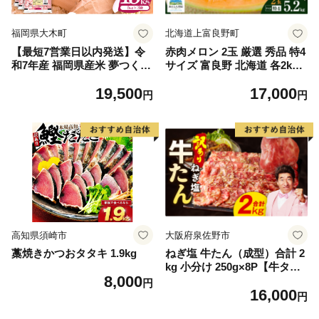
福岡県大木町
北海道上富良野町
【最短7営業日以内発送】令
赤肉メロン 2玉 厳選 秀品 特4
和7年産 福岡県産米 夢つくし
サイズ 富良野 北海道 各2kg
15kg 精米 ※北海道・沖縄・
～2.6kg 2玉 セット ファーム
19,500
17,000
離島は配送不可
富良野 メロン めろん 果物 く
円
円
だもの フルーツ デザート 旬
の果物 旬のフルーツ
高知県須崎市
大阪府泉佐野市
藁焼きかつおタタキ 1.9kg
ねぎ塩 牛たん（成型）合計 2
kg 小分け 250g×8P【牛タン
8,000
牛肉 焼肉用 薄切り 訳あり サ
円
16,000
イズ不揃い】
円