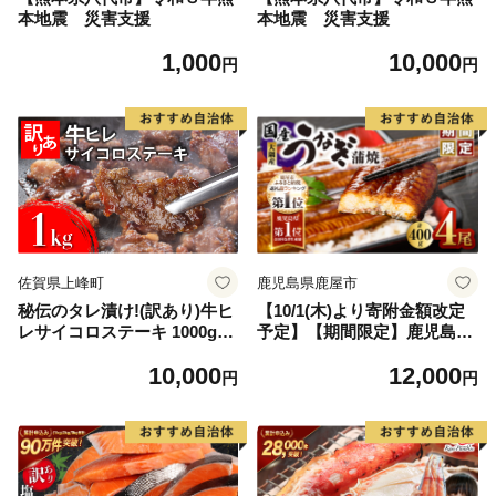
本地震 災害支援
本地震 災害支援
1,000
10,000
円
円
佐賀県上峰町
鹿児島県鹿屋市
秘伝のタレ漬け!(訳あり)牛ヒ
【10/1(木)より寄附金額改定
レサイコロステーキ 1000g
予定】【期間限定】鹿児島県
【B-1098-AS】
大隅産うなぎ蒲焼4尾（400
10,000
12,000
g） KN007-023
円
円