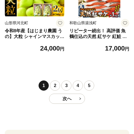
山形県河北町
和歌山県湯浅町
令和8年産【はじまり農園 う
リピーター続出！ 高評価 魚
の】大粒 シャインマスカット
鶴仕込の天然 紅サケ 紅鮭 鮭
２房（約700g×2房） 山形県
サーモン 切身 切り身 約1kg
24,000
17,000
河北町産 【河北町観光物産協
レビュー高評価 小分け 真空
円
円
会】 ka002-004-r8
パック 梅酒 真昆布 使用 だし
まろやか 天然 鮭 魚 海の幸
海鮮 魚介 食品 食べ物 おかず
お弁当 水産加工品 冷凍 グル
メ お取り寄せ 和歌山県 湯浅
町 送料無料_G7317
1
2
3
4
5
次へ