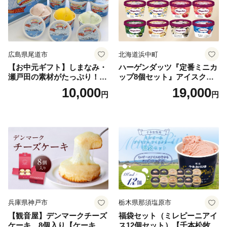
広島県尾道市
北海道浜中町
【お中元ギフト】しまなみ・
ハーゲンダッツ『定番ミニカ
瀬戸田の素材がたっぷり！ジ
ップ8個セット』アイスクリ
ェラート8個
ーム アイス スイーツ デザー
10,000
19,000
円
円
ト_H0016-104
兵庫県神戸市
栃木県那須塩原市
【観音屋】デンマークチーズ
福袋セット（ミレピーニアイ
ケーキ 8個入り【ケーキ チ
ス12個セット）【千本松牧