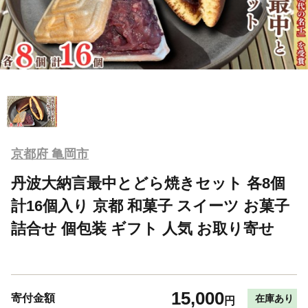
京都府 亀岡市
丹波大納言最中とどら焼きセット 各8個
計16個入り 京都 和菓子 スイーツ お菓子
詰合せ 個包装 ギフト 人気 お取り寄せ
15,000
寄付金額
在庫あり
円