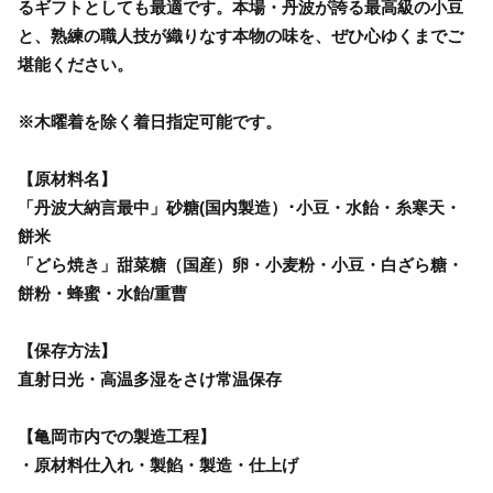
るギフトとしても最適です。本場・丹波が誇る最高級の小豆
と、熟練の職人技が織りなす本物の味を、ぜひ心ゆくまでご
堪能ください。
※木曜着を除く着日指定可能です。
【原材料名】
「丹波大納言最中」砂糖(国内製造）･小豆・水飴・糸寒天・
餅米
「どら焼き」甜菜糖（国産）卵・小麦粉・小豆・白ざら糖・
餅粉・蜂蜜・水飴/重曹
【保存方法】
直射日光・高温多湿をさけ常温保存
【亀岡市内での製造工程】
・原材料仕入れ・製餡・製造・仕上げ