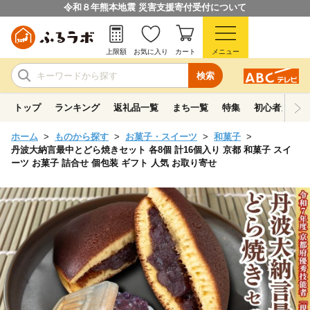
令和８年熊本地震 災害支援寄付受付について
上限額
お気に入り
カート
メニュー
検索
トップ
ランキング
返礼品一覧
まち一覧
特集
初心者ガイド
ホーム
ものから探す
お菓子・スイーツ
和菓子
丹波大納言最中とどら焼きセット 各8個 計16個入り 京都 和菓子 スイ
ーツ お菓子 詰合せ 個包装 ギフト 人気 お取り寄せ