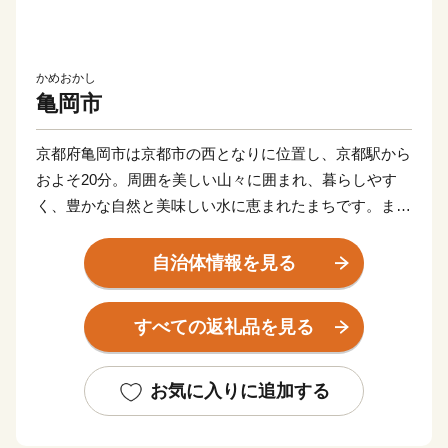
かめおかし
亀岡市
京都府亀岡市は京都市の西となりに位置し、京都駅から
およそ20分。周囲を美しい山々に囲まれ、暮らしやす
く、豊かな自然と美味しい水に恵まれたまちです。ま
た、古くから城下町として栄え、足利尊氏や明智光秀な
ど日本の歴史が変わる発信点となったまちでもありま
自治体情報を見る
す。
秋から春にかけては、亀岡盆地一帯に発生する「丹波
すべての返礼品を見る
霧」が、亀岡を象徴する風景として知られています。特
に朝方、かめおか霧のテラスから望む「雲海」は素晴ら
しく、絶景をお楽しみいただけます。
お気に入りに追加する