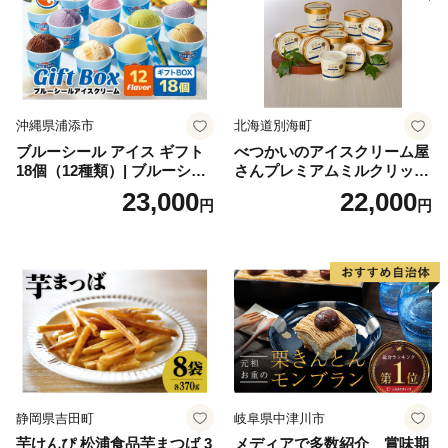
沖縄県浦添市
北海道別海町
ブルーシール アイス ギフト
べつかいのアイスクリーム屋
18個（12種類）| ブルーシー
さんプレミアムミルクリッチ
ルアイス ブルーシールアイ
12個（AP-01）（ 北海道アイ
23,000
22,000
円
円
スクリーム 着日指定可能 送
ス 北海道産アイス アイス ア
料無料 ジェラート 沖縄県 バ
イススイーツ アイスクリー
ースデー 贈り物 プレゼント
ム 北海道産アイスクリーム
誕生日 カップ 詰め合わせ バ
道産アイス 道産アイスクリ
ラエティ | バニラ チョコレー
ーム ギフト 詰合せ 詰め合わ
ト ストロベリー ピスタチオ
せ ふるさと納税 ）
バニラ＆クッキー ウベ 沖縄
紅イモ 塩ちんすこう 沖縄シ
ークヮーサー 沖縄黒糖 琉球
ロイヤルミルクティ 沖縄パ
イン
静岡県吉田町
岐阜県中津川市
芋けんぴ 松浦食品芋まつば 3
メディアで多数紹介 賞味期