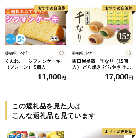
愛知県小牧市
愛知県小牧市
くんねこ シフォンケーキ
両口屋是清 千なり（15個
（プレーン） 5個入
入） どら焼き どらやき 手土
産 お土産 土産 丹波大納言小
11,000
17,000
円
円
豆 抹茶 林檎 りんご 慶事 お
祝い 法事 法要 詰め合わせ お
取り寄せ 瓢箪 豊臣秀吉 焼印
個包装 贈り物 老舗 お茶菓子
この返礼品を見た人は
こんな返礼品も見ています