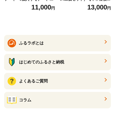
ーズケーキ 人気スイーツ お
場】 ns025-014-12 【デザー
11,000
13,000
円
円
すすめスイーツ 神戸スイー
ト 詰め合わせ ギフト】
ツ 新感覚チーズケーキ おす
すめケーキ 兵庫県 神戸市 D0
910-17】
ふるラボとは
はじめてのふるさと納税
よくあるご質問
コラム