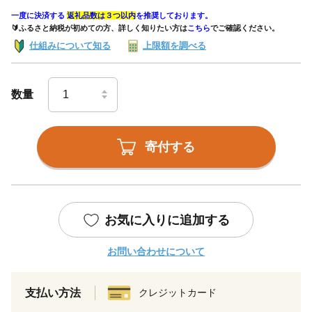
一度に決済する
返礼品数は３つ以内
を推奨しております。
🔰ふるさと納税が初めての方、詳しく知りたい方は
こちら
でご確認ください。
仕組みについて知る
上限額を調べる
数量
寄付する
お気に入りに追加する
お問い合わせについて
支払い方法
クレジットカード