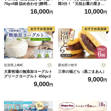
70g×8袋 詰め合わせ [静岡伊
限3分！「元祖お重の栗きん
勢丹(松浦食品) 静岡県 吉田町
とんモンブラン」 【未来の
16,000
10,000
円
円
22424274] 芋ケンピ セット
ご褒美】スイーツ 栗 モンブ
小袋 個包装 小分け
ラン くりきんとん デザート
ご褒美 お取り寄せ くり お菓
子 菓子 F4N-2298
佐賀県上峰町
愛知県小牧市
大富牧場の無添加ヨーグルト
三幸の福どら（黒ごまあん）
グリークヨーグルト 450g×2
9,000
円
9,000
円