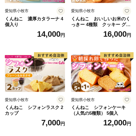
愛知県小牧市
愛知県小牧市
くんねこ 濃厚カタラーナ 4
くんねこ おいしいお米のく
個入り
っきー 4種類 クッキー グル
テンフリー
14,000
16,000
円
円
愛知県小牧市
愛知県小牧市
くんねこ シフォンラスク 2
くんねこ シフォンケーキ
カップ
（人気の5種類） 5個入
7,000
12,000
円
円