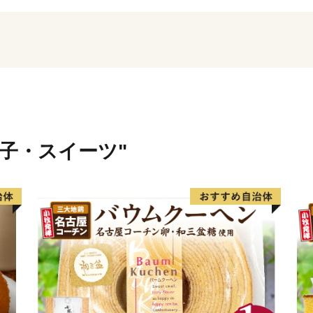
テ、タコ、ウニといった海
物、ストレスのない環境の
食べて育つ焼尻めん羊など
菓子・スイーツ"