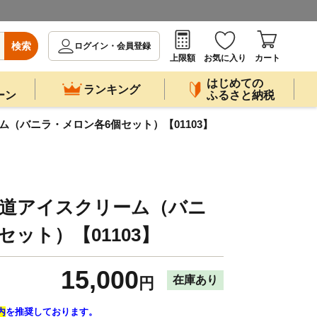
検索
ログイン・会員登録
上限額
お気に入り
カート
はじめての
ランキング
ーン
ふるさと納税
ム（バニラ・メロン各6個セット）【01103】
北海道アイスクリーム（バニ
ット）【01103】
15,000
在庫あり
円
内
を推奨しております。