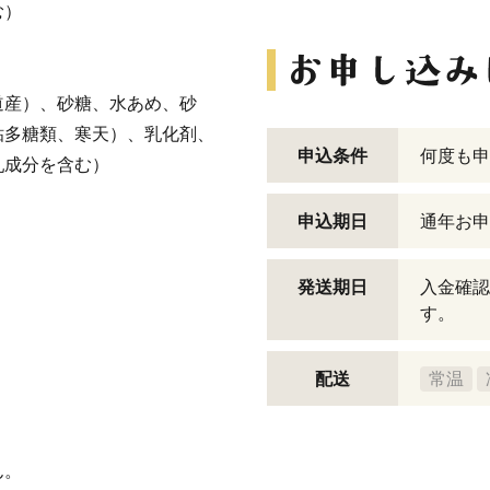
む）
道産）、砂糖、水あめ、砂
粘多糖類、寒天）、乳化剤、
申込条件
何度も申
乳成分を含む）
申込期日
通年お申
発送期日
入金確認
す。
配送
常温
ん。