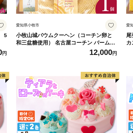
愛知県小牧市
愛
 5
小牧山城バウムクーヘン（コーチン卵と
尾
和三盆糖使用） 名古屋コーチン バームク
カ
ーヘン 和三盆 小牧銘菓 バウムクーヘン
ラ
0
12,000
円
円
常温 愛知県 小牧市 アンプチベアやぐま
ア