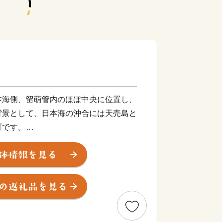
本海側、留萌管内のほぼ中央に位置し、
背景として、日本海の沖合には天売島と
町です。
ットビーチからは、海に浮かぶ天売島、
、日本海に沈む夕陽の美しい光景を眺め
の水揚げ量を誇る甘えびをはじめ、ホタ