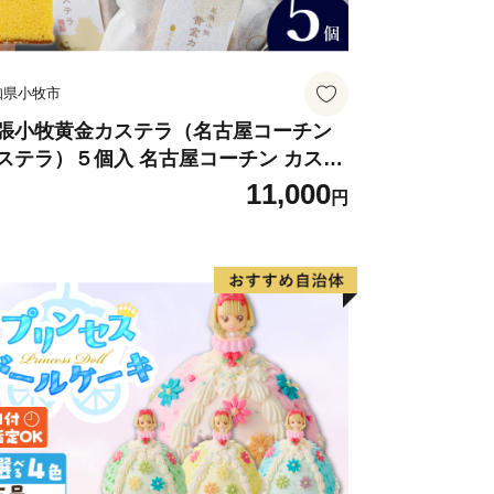
知県小牧市
張小牧黄金カステラ（名古屋コーチン
ステラ）５個入 名古屋コーチン カステ
 ザラメ 常温 愛知県 小牧市 アンプチベ
11,000
円
やぐま