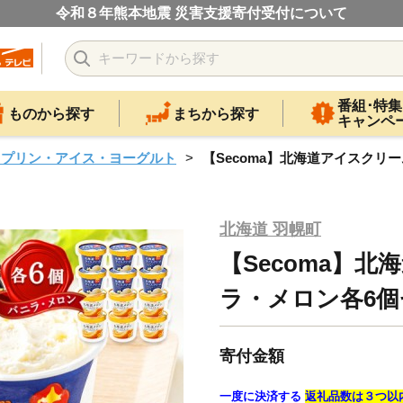
令和８年熊本地震 災害支援寄付受付について
番組･特集
ものから探す
まちから探す
キャンペ
・プリン・アイス・ヨーグルト
【Secoma】北海道アイスクリー
北海道 羽幌町
【Secoma】
ラ・メロン各6個セ
寄付金額
一度に決済する
返礼品数は３つ以