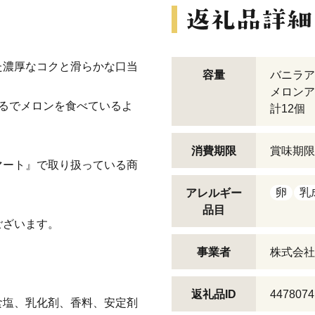
た濃厚なコクと滑らかな口当
容量
バニラア
メロンア
るでメロンを食べているよ
計12個
消費期限
賞味期限
マート』で取り扱っている商
卵
乳
アレルギー
品目
ございます。
事業者
株式会社
返礼品ID
4478074
食塩、乳化剤、香料、安定剤