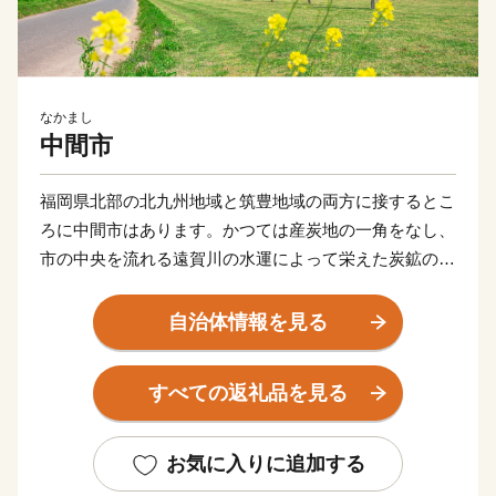
なかまし
中間市
福岡県北部の北九州地域と筑豊地域の両方に接するとこ
ろに中間市はあります。かつては産炭地の一角をなし、
市の中央を流れる遠賀川の水運によって栄えた炭鉱のま
ちでした。
昭和30年代以降、隣接する北九州市のベッドタウンとし
自治体情報を見る
て開発がすすみ、今では、市内の人口の9割が生活する
住宅地の「川東」と往時の面影を残す田園風景がのどか
すべての返礼品を見る
な「川西」の今昔の風景が共存しています。
平成30年に市制施行60周年を迎え、中間市は遠賀川と
ともに新たな歩みを始めました。世界遺産「遠賀川水源
お気に入りに追加する
地ポンプ室」をはじめ、九州最大の中州である自然豊か