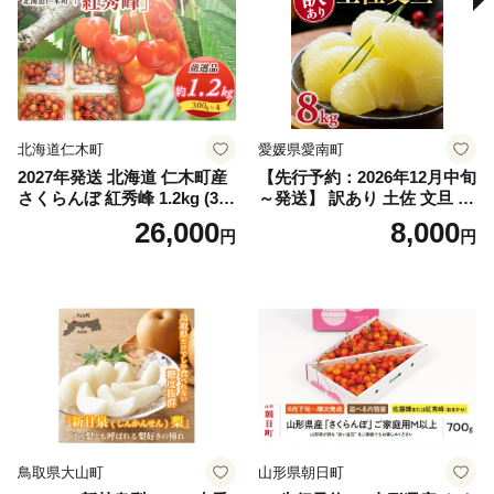
ぶどう 葡萄 大粒 シャインマ
スカット おすすめ シャイン
マスカット 贈答 ギフト 産地
笛吹市 シャインマスカット
笛吹 葡萄 国産 ぶどう 人気
国産 1.2kg 先行｜
北海道仁木町
愛媛県愛南町
2027年発送 北海道 仁木町産
【先行予約：2026年12月中旬
さくらんぼ 紅秀峰 1.2kg (300
～発送】 訳あり 土佐 文旦 8k
g×4パック) Lサイズ以上 旬
g (Mサイズ以上サイズミック
26,000
8,000
円
円
桜桃 産地直送 サクランボ チ
ス) 8000円 わけあり ぶんた
ェリー フルーツ 果物 果物類
ん みかん mikan 蜜柑 ミカン
仁木町 仁木 [松山商店]
土佐文旦 家庭用 産地直送 国
産 農家直送 期間限定 特産品
サイズミックス くらもとフ
ァーム 愛南町 愛媛県
鳥取県大山町
山形県朝日町