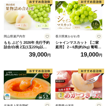
岡山県瀬戸内市
香川県東かがわ市
もも ぶどう 2026年 先行予約
シャインマスカット 【ご家
詰合/白桃 2玉(1玉220g以
庭用】 2～6房(約2kg) 葡萄 ぶ
上)・シャインマスカット 晴
どう ブドウ フルーツ 果物 く
39,000
19,000
円
円
王 2房(1房480g以上) 化粧箱
だもの 果実 旬の果物 旬のフ
入り 岡山県産 国産 フルーツ
ルーツ 香川 香川県 東かがわ
果物 ギフト
市
北海道上富良野町
長野県小諸市