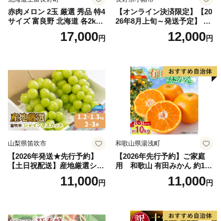
赤肉メロン 2玉 厳選 秀品 特4
【オンライン決済限定】【20
サイズ 富良野 北海道 各2kg
26年8月上旬～発送予定】 先
～2.6kg 2玉 セット ファーム
行予約 「浅間水蜜桃プレミ
17,000
12,000
円
円
富良野 メロン めろん 果物 く
アム」 もも あかつき 秀品 約
だもの フルーツ デザート 旬
2kg 5～9玉 贈答品 ふるさと
の果物 旬のフルーツ
納税 果物 桃 フルーツ モモ
果肉 長野県産 小諸市
山梨県笛吹市
和歌山県湯浅町
【2026年発送★先行予約】
【2026年先行予約】ご家庭
【土日祝配送】産地厳選シャ
用 和歌山 有田みかん 約10k
インマスカット1.2kg～1.3kg
g (2L、3Lサイズ)【湯浅町】
11,000
11,000
円
円
（2房～3房）※沖縄・離島配
_ZJ6079
送不可※ 106-003-sku02-26y
｜シャインマスカット 発送
笛吹市 山梨県 フルーツ 果物