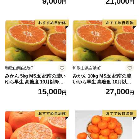
9,000
21,000
円
円
和歌山県白浜町
和歌山県白浜町
みかん 5kg MS玉 紀南の濃い
みかん 10kg MS玉 紀南の濃
ゆら早生 高糖度 10月以降発
いゆら早生 高糖度 10月以降
送 マルチ被覆栽培
発送 マルチ被覆栽培
15,000
27,000
円
円