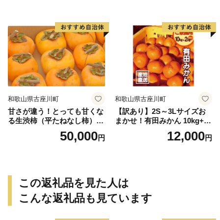
個＜2026年10月中旬～順次発
送＞-Ted【art016B】
和歌山県古座川町
和歌山県古座川町
甘さが違う！とっても甘くな
【訳あり】2S～3Lサイズお
る生渋柿（平たねなし柿）吊
まかせ！有田みかん 10kg+2k
るし柿用 T字枝or吊るしクリ
g保証分 11月から12月下旬ま
50,000
12,000
円
円
ップ付約14.5～15kg 約60～
でに順次発送致します。 / 訳
90個＜2026年10月中旬～11
ありみかん 有田みかん みか
月上旬ごろ順次発送＞Ted【a
ん ミカン 蜜柑 柑橘 温州みか
rt015B】
ん 和歌山 ご家庭用
この返礼品を見た人は
こんな返礼品も見ています