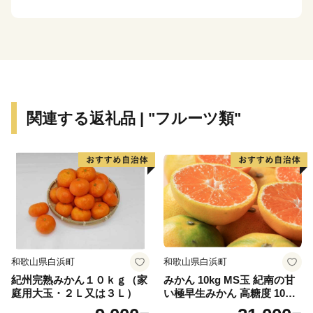
な「中島」、市内外から人が集うイベントや季節を彩る
河川敷の風景など、遠賀川を活用したまちづくりを進め
ています。
わたしたち中間市は、16平方キロメートルの小さなまち
です。小さなまちだからできることを、みんなで取り組
んでいきたいと思っています。中間市が「今」頑張って
関連する返礼品 | "フルーツ類"
いることを、ぜひご覧ください。
和歌山県白浜町
和歌山県白浜町
紀州完熟みかん１０ｋｇ（家
みかん 10kg MS玉 紀南の甘
庭用大玉・２Ｌ又は３Ｌ）
い極早生みかん 高糖度 10月
以降発送 マルチ被覆栽培