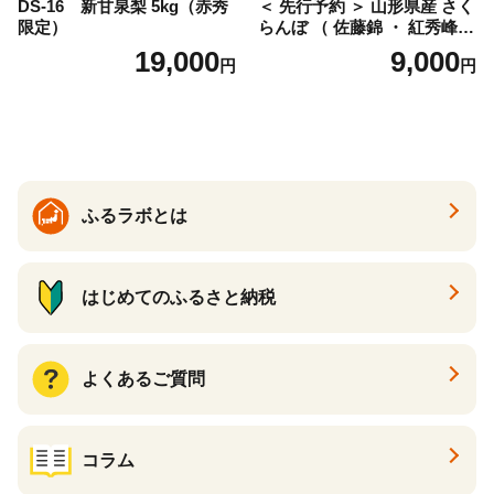
DS-16 新甘泉梨 5kg（赤秀
＜ 先行予約 ＞ 山形県産 さく
限定）
らんぼ （ 佐藤錦 ・ 紅秀峰
） ご家庭用 M以上 700g 【20
19,000
9,000
円
円
26年6月下旬から7月上旬発
送】 山形県 果物 フルーツ 初
夏 夏 送料無料
ふるラボとは
はじめてのふるさと納税
よくあるご質問
コラム