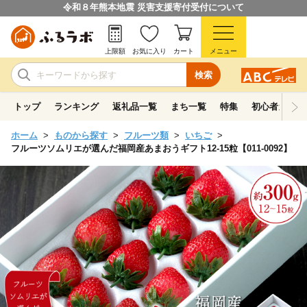
令和８年熊本地震 災害支援寄付受付について
上限額
お気に入り
カート
メニュー
検索
トップ
ランキング
返礼品一覧
まち一覧
特集
初心者ガイド
ホーム
ものから探す
フルーツ類
いちご
フルーツソムリエが選んだ福岡産あまおうギフト12-15粒【011-0092】