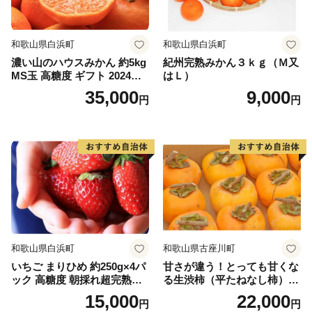
和歌山県白浜町
和歌山県白浜町
濃い山のハウスみかん 約5kg
紀州完熟みかん３ｋｇ（Ｍ又
MS玉 高糖度 ギフト 2024年7
はＬ）
月以降発送分
35,000
9,000
円
円
和歌山県白浜町
和歌山県古座川町
いちご まりひめ 約250g×4パ
甘さが違う！とっても甘くな
ック 高糖度 朝採れ超完熟ま
る生渋柿（平たねなし柿）吊
りひめ 1月以降発送分
るし柿用 T字枝or吊るしクリ
15,000
22,000
円
円
ップ付約4.5～5kg 約24～30