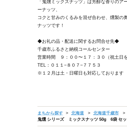
「鬼燻ミックスナッツ」は芳醇な香りのア
ーナッツ、
コクと甘みのくるみを混ぜ合わせ、燻製の
ナッツです！
◆お礼の品・配送に関するお問合せ先◆
千歳市ふるさと納税コールセンター
営業時間 ９：００〜１７：３０（祝土日
TEL：０１１−８０７−７７５３
※１２月は土・日曜日も対応しております
まちから探す
北海道
北海道千歳市
鬼燻 シリーズ ミックスナッツ 50g 6袋 セッ