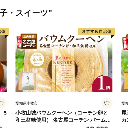
菓子・スイーツ"
愛知県小牧市
愛
 5
小牧山城バウムクーヘン（コーチン卵と
尾
和三盆糖使用） 名古屋コーチン バームク
カ
ーヘン 和三盆 小牧銘菓 バウムクーヘン
ラ