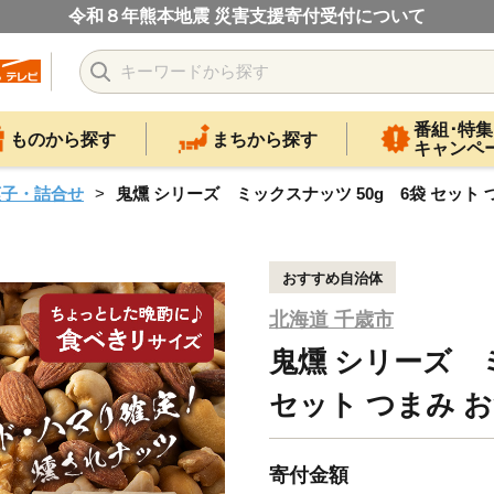
令和８年熊本地震 災害支援寄付受付について
番組･特集
ものから探す
まちから探す
キャンペ
菓子・詰合せ
鬼燻 シリーズ ミックスナッツ 50g 6袋 セット 
おすすめ自治体
北海道 千歳市
鬼燻 シリーズ ミ
セット つまみ お
寄付金額