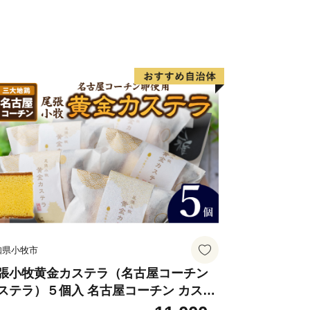
知県小牧市
張小牧黄金カステラ（名古屋コーチン
ステラ）５個入 名古屋コーチン カステ
 ザラメ 常温 愛知県 小牧市 アンプチベ