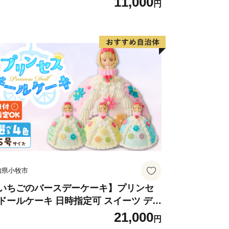
11,000
円
やぐま
知県小牧市
いちごのバースデーケーキ】プリンセ
ドールケーキ 日時指定可 スイーツ デザ
ト 洋菓子 お取り寄せ 愛知県 小牧市 送
21,000
円
無料 誕生日 クリスマス お祝い キャラ