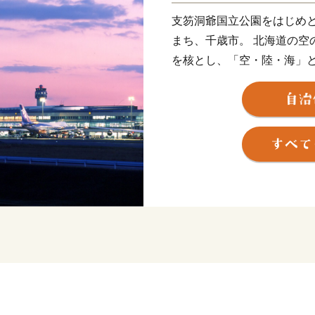
支笏洞爺国立公園をはじめ
まち、千歳市。 北海道の空
を核とし、「空・陸・海」
の観光拠点となっています。
多くの企業が立地している
域が広がり、自然や産業、
お、成長を続けています。
★ABCテレビのニュース情報
ップジュエリー』 が紹介さ
★ほかにも魅力的な返礼品が
👉<毛ガニ（330g前後）1尾/
👉<生ラム 肩ロース /a>