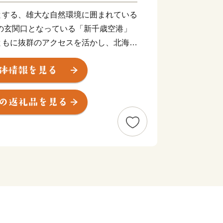
とする、雄大な自然環境に囲まれている
の玄関口となっている「新千歳空港」
ともに抜群のアクセスを活かし、北海道
 また、市内11カ所の工業団地には、
ほか、石狩管内一の生産額を誇る農業地
そして都市環境が調和しており、今な
番組「news おかえり」で、「ハスカ
れました！
👉ハスカップジュエリー
たくさん‼
a>