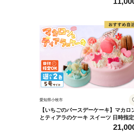
11,00
愛知県小牧市
【いちごのバースデーケーキ】マカロ
とティアラのケーキ スイーツ 日時指
デザート 洋菓子 お取り寄せ 愛知県 小
21,00
市 送料無料 誕生日 クリスマス お祝い 