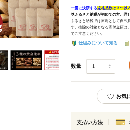
一度に決済する
返礼品数は３つ以
🔰ふるさと納税が初めての方、詳
ふるさと納税では原則として自己負
す。控除の対象となる寄付金額は
でご注意ください。
仕組みについて知る
数量
お気
支払い方法