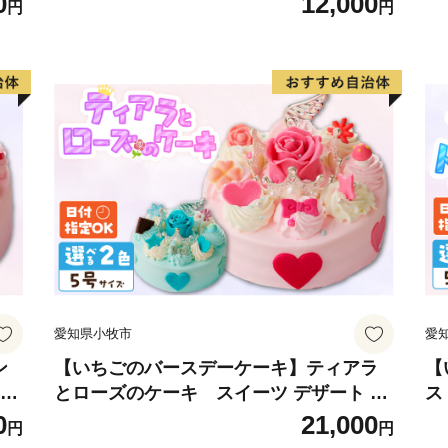
0
12,000
円
円
常温 愛知県 小牧市 アンプチベアやぐま
ア
愛知県小牧市
愛
ン
【いちごのバースデーケーキ】ティアラ
【
定可
とローズのケーキ スイーツ デザート 洋
ス
牧
菓子 お取り寄せ 愛知県 小牧市 送料無料
ー
0
21,000
円
円
マ
誕生日 クリスマス お祝い ばら 花 フラワ
料