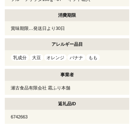
消費期限
賞味期限…発送日より30日
アレルギー
品目
乳成分
大豆
オレンジ
バナナ
もも
事業者
瀬古食品有限会社 霜ふり本舗
返礼品ID
6742663