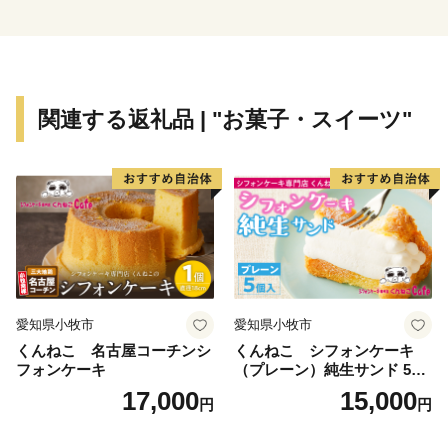
な大好き松阪市」を実現するため頑張っていきますの
で、「ふるさと納税」制度を通じて、ぜひ皆さまの応援
をよろしくお願いいたします。
関連する返礼品 | "お菓子・スイーツ"
愛知県小牧市
愛知県小牧市
くんねこ 名古屋コーチンシ
くんねこ シフォンケーキ
フォンケーキ
（プレーン）純生サンド 5個
入
17,000
15,000
円
円