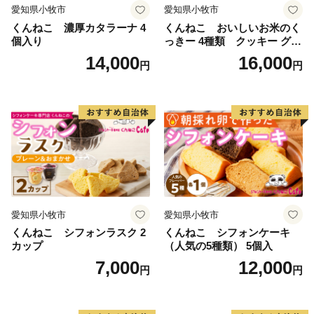
愛知県小牧市
愛知県小牧市
くんねこ 濃厚カタラーナ 4
くんねこ おいしいお米のく
個入り
っきー 4種類 クッキー グル
テンフリー
14,000
16,000
円
円
愛知県小牧市
愛知県小牧市
くんねこ シフォンラスク 2
くんねこ シフォンケーキ
カップ
（人気の5種類） 5個入
7,000
12,000
円
円