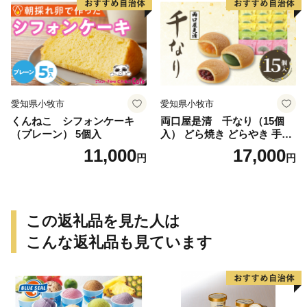
愛知県小牧市
愛知県小牧市
くんねこ シフォンケーキ
両口屋是清 千なり（15個
（プレーン） 5個入
入） どら焼き どらやき 手土
産 お土産 土産 丹波大納言小
11,000
17,000
円
円
豆 抹茶 林檎 りんご 慶事 お
祝い 法事 法要 詰め合わせ お
取り寄せ 瓢箪 豊臣秀吉 焼印
個包装 贈り物 老舗 お茶菓子
この返礼品を見た人は
こんな返礼品も見ています