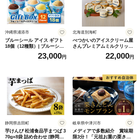
沖縄県浦添市
北海道別海町
ブルーシール アイス ギフト
べつかいのアイスクリーム屋
18個（12種類）| ブルーシー
さんプレミアムミルクリッチ
ルアイス ブルーシールアイ
12個（AP-01）（ 北海道アイ
23,000
22,000
円
円
スクリーム 着日指定可能 送
ス 北海道産アイス アイス ア
料無料 ジェラート 沖縄県 バ
イススイーツ アイスクリー
ースデー 贈り物 プレゼント
ム 北海道産アイスクリーム
誕生日 カップ 詰め合わせ バ
道産アイス 道産アイスクリ
ラエティ | バニラ チョコレー
ーム ギフト 詰合せ 詰め合わ
ト ストロベリー ピスタチオ
せ ふるさと納税 ）
バニラ＆クッキー ウベ 沖縄
紅イモ 塩ちんすこう 沖縄シ
ークヮーサー 沖縄黒糖 琉球
ロイヤルミルクティ 沖縄パ
イン
静岡県吉田町
岐阜県中津川市
芋けんぴ 松浦食品芋まつば 3
メディアで多数紹介 賞味期
70g×8袋 詰め合わせ [静岡伊
限3分！「元祖お重の栗きん