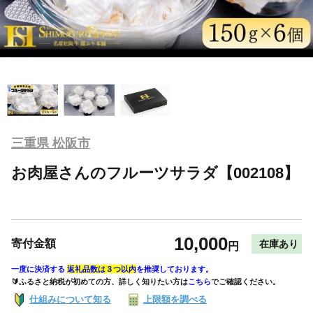
三重県 松阪市
お肉屋さんのフルーツサラダ【002108】
10,000
寄付金額
在庫あり
円
一度に決済する
返礼品数は３つ以内
を推奨しております。
🔰ふるさと納税が初めての方、詳しく知りたい方は
こちら
でご確認ください。
仕組みについて知る
上限額を調べる