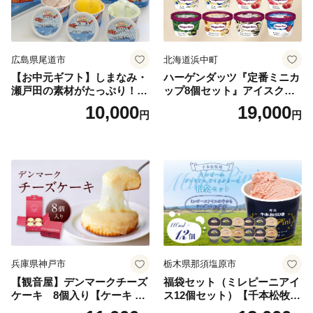
広島県尾道市
北海道浜中町
【お中元ギフト】しまなみ・
ハーゲンダッツ『定番ミニカ
瀬戸田の素材がたっぷり！ジ
ップ8個セット』アイスクリ
ェラート8個
ーム アイス スイーツ デザー
10,000
19,000
円
円
ト_H0016-104
兵庫県神戸市
栃木県那須塩原市
【観音屋】デンマークチーズ
福袋セット（ミレピーニアイ
ケーキ 8個入り【ケーキ チ
ス12個セット）【千本松牧
ーズケーキ 人気スイーツ お
場】 ns025-014-12 【デザー