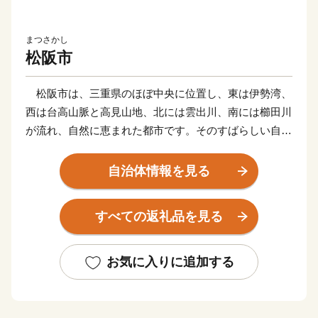
まつさかし
松阪市
松阪市は、三重県のほぼ中央に位置し、東は伊勢湾、
西は台高山脈と高見山地、北には雲出川、南には櫛田川
が流れ、自然に恵まれた都市です。そのすばらしい自然
を背景に産業の発展や歴史・文化が育まれてきました。
全国的に有名な“松阪牛（まつさかうし）”をはじめと
自治体情報を見る
する誇り高き特産品や江戸時代の面影をそのまま残す御
城番屋敷、国内最大の船形埴輪など歴史ロマンにあふ
すべての返礼品を見る
れ、多くの歴史街道が交差しています。
松阪市では、「子育てがしやすい」「安心して生活が
できる」「働く場がある」など、さまざまな観点から良
お気に入りに追加する
いまちだと感じることのできる取り組みを進めていま
す。
１０年後の将来像「ここに住んで良かった・・・みん