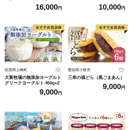
勢丹(松浦食品) 静岡県 吉田町
とんモンブラン」 【未来の
16,000
10,000
円
円
22424274] 芋ケンピ セット
ご褒美】スイーツ 栗 モンブ
小袋 個包装 小分け
ラン くりきんとん デザート
ご褒美 お取り寄せ くり お菓
子 菓子 F4N-2298
佐賀県上峰町
愛知県小牧市
大富牧場の無添加ヨーグルト
三幸の福どら（黒ごまあん）
グリークヨーグルト 450g×2
9,000
円
9,000
円