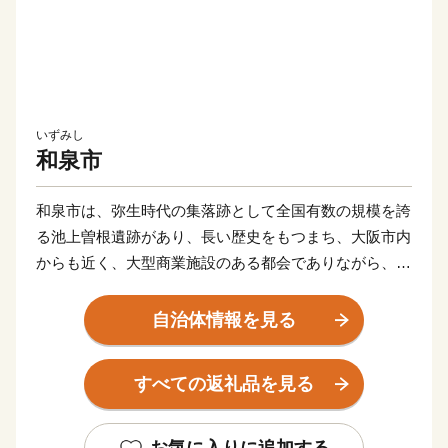
いずみし
和泉市
和泉市は、弥生時代の集落跡として全国有数の規模を誇
る池上曽根遺跡があり、長い歴史をもつまち、大阪市内
からも近く、大型商業施設のある都会でありながら、昔
ながらの里山風景も残っています。ショッピングもピク
ニックも気軽に楽しめるトカイナカなまち和泉市です。
自治体情報を見る
すべての返礼品を見る
お気に入りに追加する