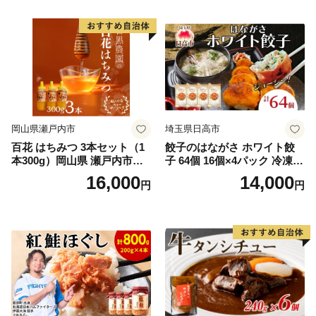
岡山県瀬戸内市
埼玉県日高市
百花 はちみつ 3本セット（1
餃子のはながさ ホワイト餃
本300g）岡山県 瀬戸内市産
子 64個 16個×4パック 冷凍
石黒農園 ヨーグルト パン 砂
中華 点心 B級グルメ ご当地
16,000
14,000
円
円
糖の代わり 香り高い いい香
野菜 おつまみ おかず 簡単調
り 季節の花の蜜 トンガリ容
理 時短 リピート 保存 豚肉
器入り
特製 ポーク 大きめ ジューシ
ー ギフト お取り寄せ 日高市