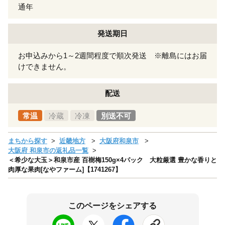
通年
発送期日
お申込みから1～2週間程度で順次発送 ※離島にはお届
けできません。
配送
常温
冷蔵
冷凍
別送不可
まちから探す
近畿地方
大阪府和泉市
大阪府 和泉市の返礼品一覧
＜希少な大玉＞和泉市産 百樹梅150g×4パック 大粒厳選 豊かな香りと
肉厚な果肉[なやファーム]【1741267】
このページをシェアする