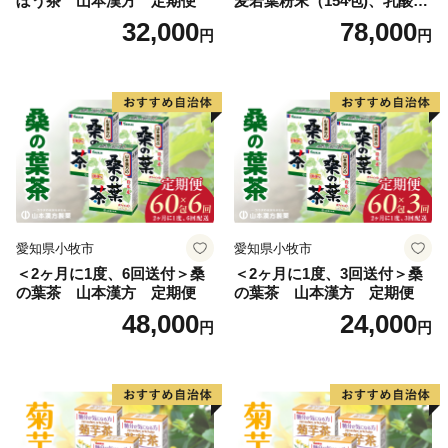
ぼう茶 山本漢方 定期便
麦若葉粉末（154包)、乳酸菌
+大麦若葉粉末（7包) 山本
32,000
78,000
円
円
漢方 定期便
愛知県小牧市
愛知県小牧市
＜2ヶ月に1度、6回送付＞桑
＜2ヶ月に1度、3回送付＞桑
の葉茶 山本漢方 定期便
の葉茶 山本漢方 定期便
48,000
24,000
円
円