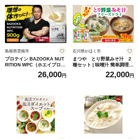
ち 本格おせち おせち予約 年
末 年始 お取り寄せ 新春 贅沢
おせち こだわりおせち 惣菜
老舗おせち ふるさと納税お
せち 御節 お節料理 正月 調理
不要 おせち料理2027
島根県雲南市
石川県かほく市
プロテイン BAZOOKA NUT
まつや とり野菜みそ汁 2
RITION WPC（ホエイプロテ
種セット | 味噌汁 簡単調理
イン）＜プレーン＞ 900g｜
お味噌 おみそ みそ とり野菜
26,000
22,000
円
円
バズーカ岡田監修・植物由来
時短料理 時短ごはん ご当地
の甘味料使用・国内製造 島
フリーズドライ
根県雲南市/株式会社アルプ
ロン [AIEN005]