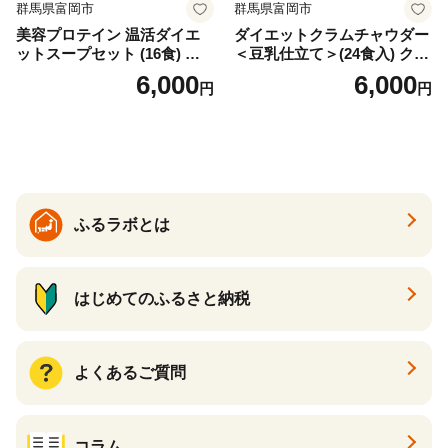
群馬県富岡市
群馬県富岡市
美容プロテイン 温活ダイエ
ダイエットクラムチャウダー
ットスープセット (16食) 小
＜豆乳仕立て＞(24食入) クラ
分け スープ 食べ比べ セット
ムチャウダー 豆乳 ダイエッ
6,000
6,000
円
円
詰合せ クラムチャウダー チ
ト スープ プロテイン たんぱ
ゲ コーン ポタージュ トマト
く質 食物繊維 食品 F20E-799
温活 ダイエット 美容 プロテ
イン 食品 F20E-809
ふるラボとは
はじめてのふるさと納税
よくあるご質問
コラム