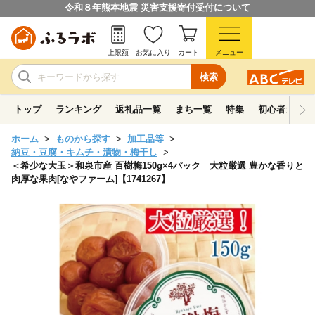
令和８年熊本地震 災害支援寄付受付について
上限額
お気に入り
カート
メニュー
検索
トップ
ランキング
返礼品一覧
まち一覧
特集
初心者ガイド
ホーム
ものから探す
加工品等
納豆・豆腐・キムチ・漬物・梅干し
＜希少な大玉＞和泉市産 百樹梅150g×4パック 大粒厳選 豊かな香りと
肉厚な果肉[なやファーム]【1741267】