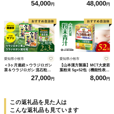
山本漢方 定期便
菜 山本漢方 定期便
54,000
48,000
円
円
愛知県小牧市
愛知県小牧市
＜3ヶ月連続＞ウラジロガシ
【山本漢方製薬】MCT大麦若
茶＆ウラジロガシ 流石粒
葉粉末 5g×52包（機能性表示
山本漢方 定期便
食品）
27,000
8,000
円
円
この返礼品を見た人は
こんな返礼品も見ています