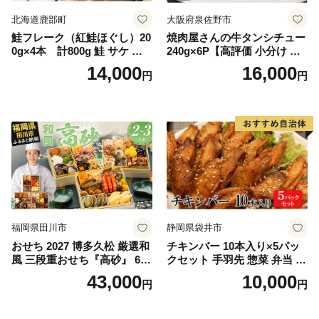
北海道鹿部町
大阪府泉佐野市
鮭フレーク（紅鮭ほぐし）20
焼肉屋さんの牛タンシチュー
0g×4本 計800g 鮭 サケ 鮭
240g×6P【高評価 小分け 惣
ほぐし サケフレーク シャケ
菜 牛たん 一人暮らし 冷凍】
14,000
16,000
円
円
フレーク 鮭フレーク
福岡県田川市
静岡県袋井市
おせち 2027 博多久松 厳選和
チキンバー 10本入り×5パッ
風 三段重おせち『高砂』 6.5
クセット 手羽先 惣菜 弁当 お
寸 3段重 2～3人前 おせち料
かず お酒 おつまみ ギフト キ
43,000
10,000
円
円
理 重箱 お正月 冷凍おせち 縁
ャンプ アウトドア キャンプ
起物 祝箸付 福岡 お節 オセチ
飯 保存食 非常食 鶏肉 肉 お
oseti osechi お祝い 迎春おせ
肉 鶏 人気 厳選 静岡県袋井市