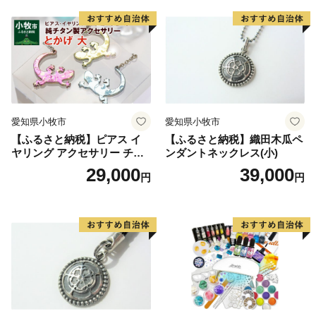
ト
愛知県小牧市
愛知県小牧市
【ふるさと納税】ピアス イ
【ふるさと納税】織田木瓜ペ
ヤリング アクセサリー チタ
ンダントネックレス(小)
ン とかげ 計6種 金属アレル
29,000
39,000
円
円
ギー対応 軽い ピンク イエロ
ー ブルー 人気 おしゃれ 両耳
用 ギフト プレゼント 贈り物
贈答用 オリジナル ハンドメ
イド 純チタン 送料無料