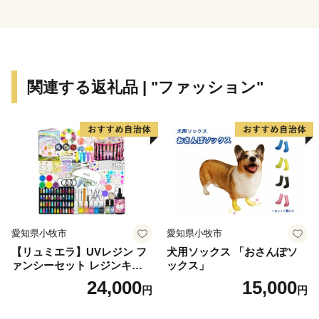
います。ふるさと納税のお礼の品として豊橋の魅力的な
特産品や貴重な体験をご用意しておりますので、この機
会に豊橋市へお越しください！
関連する返礼品 | "ファッション"
愛知県小牧市
愛知県小牧市
【リュミエラ】UVレジン フ
犬用ソックス 「おさんぽソ
ァンシーセット レジンキッ
ックス」
ト ハンドメイド レジンクラ
24,000
15,000
円
円
フト アクセサリーキット 手
作り セット レジン LEDライ