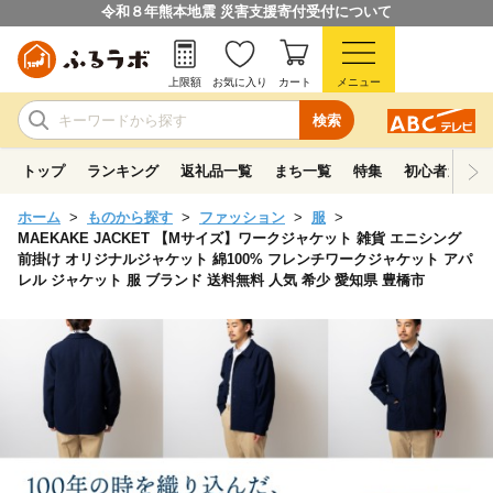
令和８年熊本地震 災害支援寄付受付について
上限額
お気に入り
カート
メニュー
検索
トップ
ランキング
返礼品一覧
まち一覧
特集
初心者ガイド
ホーム
ものから探す
ファッション
服
MAEKAKE JACKET 【Mサイズ】ワークジャケット 雑貨 エニシング
前掛け オリジナルジャケット 綿100% フレンチワークジャケット アパ
レル ジャケット 服 ブランド 送料無料 人気 希少 愛知県 豊橋市