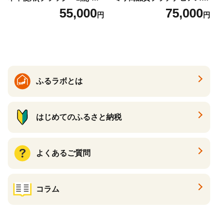
バック バッグ カバン レザー
t900 志摩産アコヤ真珠 ブラ
55,000
75,000
円
円
国産 日本製 牛革 黒 革 革製
ックパール 黒真珠
品 手作り 男性 女性 レディー
ス メンズ【ksg1307-bk】【Z
enis】
ふるラボとは
はじめてのふるさと納税
よくあるご質問
コラム