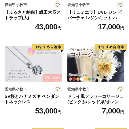
愛知県小牧市
愛知県小牧市
【ふるさと納税】織田木瓜ス
【リュミエラ】UVレジン ビ
トラップ(大)
バーチェ レジンキット ハン
ドメイド レジンクラフト ア
43,000
17,000
円
円
クセサリーキット 手作り セ
ット レジン LEDライト
愛知県小牧市
愛知県小牧市
SV桜とハナミズキ ペンダン
ドライ風フラワーコサージュ
トネックレス
(ピンク系/レッド系/オレンジ
系/ホワイト系/イエロー系/グ
53,000
7,000
円
円
リーン系/ブルー系）