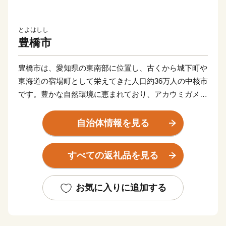
とよはしし
豊橋市
豊橋市は、愛知県の東南部に位置し、古くから城下町や
東海道の宿場町として栄えてきた人口約36万人の中核市
です。豊かな自然環境に恵まれており、アカウミガメが
産卵に訪れる表浜海岸といわれる太平洋沿岸のほか、日
本有数の渡り鳥の飛来地である三河湾の汐川干潟などが
自治体情報を見る
あります。また、温暖な気候に恵まれ、大消費地が近い
こともあり全国有数の農業産地となっています。三河港
すべての返礼品を見る
には多くの外資系企業が進出しており、特に自動車の輸
入額では全国一を誇り、総合物流港湾として今後もます
ます発展が期待されています。
お気に入りに追加する
「手筒花火」「のんほいパーク」「路面電車」「とよは
し食文化」の4つのコンテンツを核として、豊橋の魅力
を全国に発信していくシティプロモーションを推進して