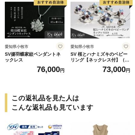
愛知県小牧市
愛知県小牧市
SV揚羽蝶家紋ペンダントネ
SV 桜とハナミズキのベビー
ックレス
リング【ネックレス付】（4.
5月）
76,000
73,000
円
円
この返礼品を見た人は
こんな返礼品も見ています