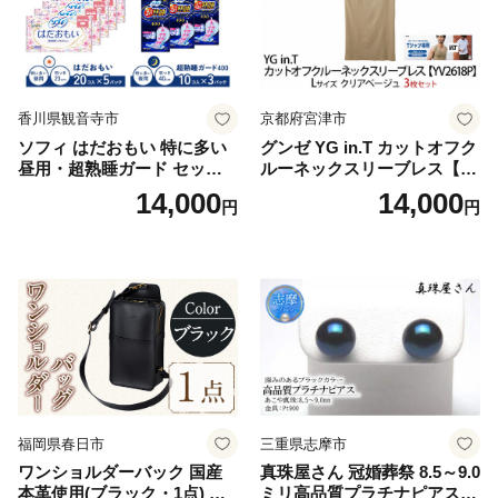
香川県観音寺市
京都府宮津市
ソフィ はだおもい 特に多い
グンゼ YG in.T カットオフク
昼用・超熟睡ガード セット
ルーネックスリーブレス【Y
羽付き ナプキン 生理用品 サ
V2618P】Lサイズ クリアベ
14,000
14,000
円
円
ニタリー ユニ・チャーム
ージュ3枚セット [№5716-04
32]
福岡県春日市
三重県志摩市
ワンショルダーバック 国産
真珠屋さん 冠婚葬祭 8.5～9.0
本革使用(ブラック・1点) 鞄
ミリ高品質プラチナピアス P