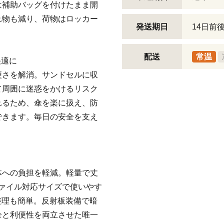
は補助バッグを付けたまま開
れ物も減り、荷物はロッカー
発送期日
14日前
配送
常温
快適に
便さを解消。サンドセルに収
て周囲に迷惑をかけるリスク
れるため、傘を楽に扱え、防
できます。毎日の安全を支え
体への負担を軽減。軽量で丈
ファイル対応サイズで使いやす
整理も簡単。反射板装備で暗
全と利便性を両立させた唯一