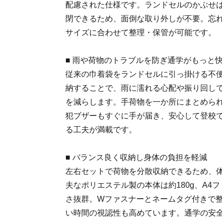
配慮された仕様です。ランドセルのかぶせ
閉できるため、面倒な取り外しが不要。忘
サイズに合わせて整理・保管が可能です。
■ 雨や荷物のトラブルを防ぎ通学がもっと
従来の巾着袋をランドセルに引っ掛ける不
納することで、雨に濡れる心配や振り回し
を減らします。手荷物を一か所にまとめら
犯ブザーもすぐに手が届き、安心して登校
る工夫が満載です。
■ バランス良く収納し身体の負担を軽減
左右セットで荷物を分散収納できるため、
夫なポリエステル製の本体は約180g、A4
さ抜群。Wファスナーとネームタグ付きで
い時間の視認性も高めています。通学の安