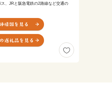
ス、JRと阪急電鉄の2路線など交通の
も、豊かな自然に囲まれ、四季の移ろい
ます。
残る街並みなどに加え、2024年に将
会館」が完成し、歴史と文化が大切に受
調和した、暮らしやすく魅力あふれるま