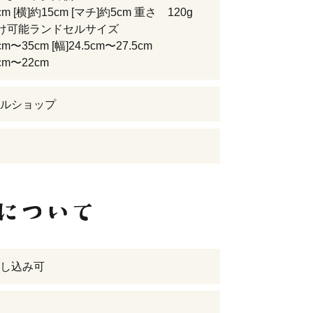
cm [横]約15cm [マチ]約5cm 重さ 120g
け可能ランドセルサイズ
cm〜35cm [幅]24.5cm〜27.5cm
cm〜22cm
ルショップ
し込み可