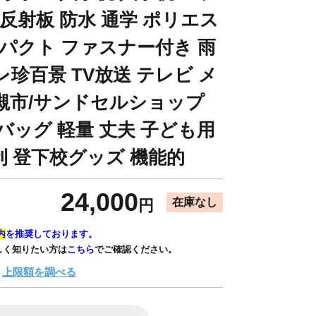
反射板 防水 通学 ポリエス
ンパクト ファスナー付き 雨
珍百景 TV放送 テレビ メ
槻市/サンドセルショップ
通学バッグ 軽量 丈夫 子ども用
利 登下校グッズ 機能的
24,000
在庫なし
円
内
を推奨しております。
しく知りたい方は
こちら
でご確認ください。
上限額を調べる