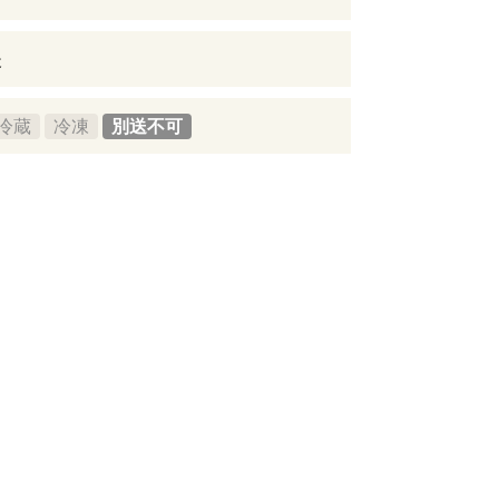
後
冷蔵
冷凍
別送不可