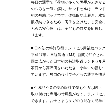
毎日の通学で「荷物が多くて両手がふさが
の悩みを一気に解決。サンドセルは、ラン
初の補助バッグです。体操服や上履き、水
散収納できるため、両手を空けたまま安全
ぶらの安心感」は、子どもの自立を応援し
ります。
■ 日本初の特許取得ランドセル用補助バッ
平成27年に日経流通（MJ）新聞で紹介さ
国に広がった日本初の特許取得ランドセル
家庭から高評価をいただき、小学生の新し
ています。独自の設計で子どもの通学を快
■ 付属品不要の安心設計で傷もケガも防止
取り付けに専用の付属品がなく、ランドセ
できます。お子さまもケガの心配なく簡単