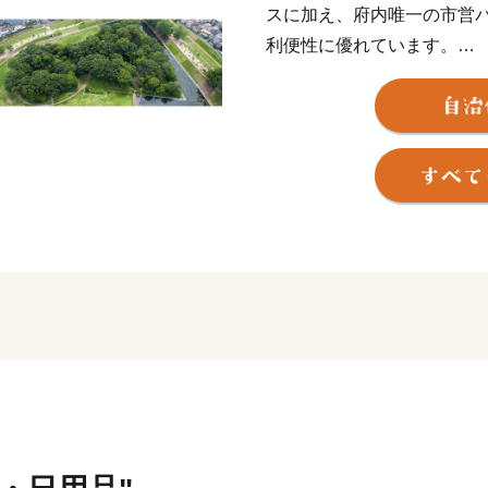
スに加え、府内唯一の市営バ
利便性に優れています。
都市の利便性を備えながら
を身近に感じることができ
また、史跡や城下町の面影が
棋界の西の聖地「関西将棋
け継がれています。
利便性・自然・歴史文化が
ちです。