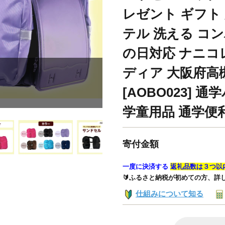
レゼント ギフト 
テル 洗える コ
の日対応 ナニコレ
ディア 大阪府高
[AOBO023] 
学童用品 通学便
寄付金額
一度に決済する
返礼品数は３つ以
🔰ふるさと納税が初めての方、詳
仕組みについて知る