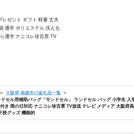
プレゼント ギフト 軽量 丈夫
食袋 通学 ポリエステル 洗える
ら通学 ナニコレ珍百景 TV
大阪府 高槻市の返礼品一覧
セル用補助バッグ「サンドセル」 ランドセル バッグ 小学生 入学祝
き 雨の日対応 ナニコレ珍百景 TV放送 テレビ メディア 大阪府高槻
登下校グッズ 機能的