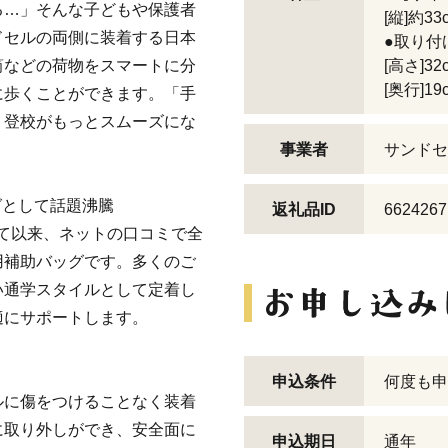
る…」そんな子どもや保護者
[縦]約33
ドセルの両側に装着する日本
●取り付
筒などの荷物をスマートに分
[高さ]32
[奥行]19
に歩くことができます。「手
、登校がもっとスムーズにな
事業者
サンドセ
グとして話題沸騰
返礼品ID
6624267
れて以来、ネットの口コミで全
用補助バッグです。多くのご
い通学スタイルとして定着し
適にサポートします。
申込条件
何度も申
ルに傷をつけることなく装着
に取り外しができ、安全面に
申込期日
通年