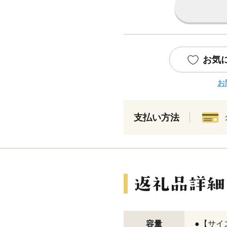
お気
お
支払い方法
容量
●【サイ