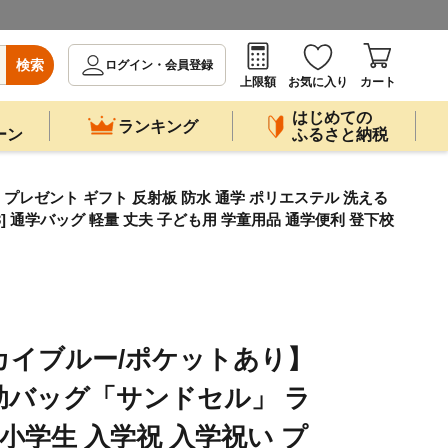
検索
ログイン・会員登録
上限額
お気に入り
カート
はじめての
ランキング
ーン
ふるさと納税
レゼント ギフト 反射板 防水 通学 ポリエステル 洗える
] 通学バッグ 軽量 丈夫 子ども用 学童用品 通学便利 登下校
カイブルー/ポケットあり】
助バッグ「サンドセル」 ラ
小学生 入学祝 入学祝い プ