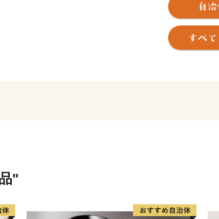
どじょうすくいで有名な民
大名尼子氏の本拠地として
級特殊鋼を中心とした産業
館などの観光地。広大な農
野。
文化・歴史・産業・自然…
す。
品"