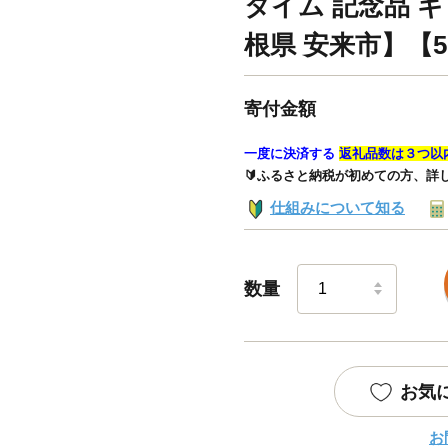
タイム 記念品 ギ
根県 安来市】【50
寄付金額
一度に決済する
返礼品数は３つ以
🔰ふるさと納税が初めての方、詳
仕組みについて知る
数量
お気
お