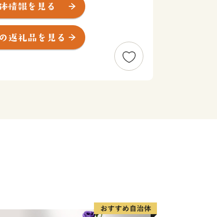
謡安来節などの文化。山陰の覇者・戦国
栄えた歴史。世界的なシェアを有する高
。海外からも高い評価を受ける足立美術
業地域として恵みをもたらす肥沃な平
好奇心をくすぐるものがあふれるまちで