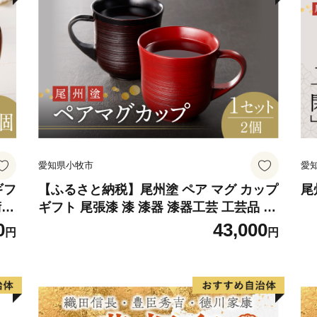
愛知県小牧市
愛
ギフ
【ふるさと納税】尾州塗 ペア マグ カップ
尾
術性
ギフト 尾張漆 漆 漆器 漆器工芸 工芸品 芸
作り
術性 実用性 抗菌性 美味しく安全な食事
0
43,000
円
円
ト
手作り 贈答用 くつろぎ おうち時間 プレ
牧市
ゼント 抗ウイルス効果 お取り寄せ 愛知県
小牧市 送料無料