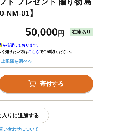
フト プレゼント 贈り物 島
-NM-01】
50,000
在庫あり
円
内
を推奨しております。
しく知りたい方は
こちら
でご確認ください。
上限額を調べる
寄付する
に入りに追加する
問い合わせについて