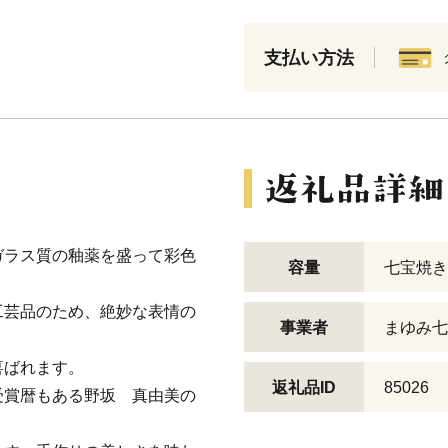
支払い方法
ガラス質の釉薬を盛って彩色
容量
七宝焼き
工芸品のため、絶妙な表情の
事業者
まゆみ七
喜ばれます。
返礼品ID
85026
受賞暦もある野坂 真由美の