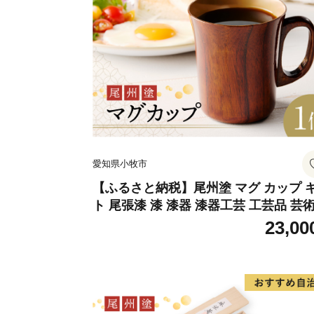
愛知県小牧市
【ふるさと納税】尾州塗 マグ カップ 
ト 尾張漆 漆 漆器 漆器工芸 工芸品 芸
実用性 抗菌性 美味しく安全な食事 手
23,00
贈答用 くつろぎ おうち時間 プレゼン
抗ウイルス効果 お取り寄せ 愛知県 小
送料無料