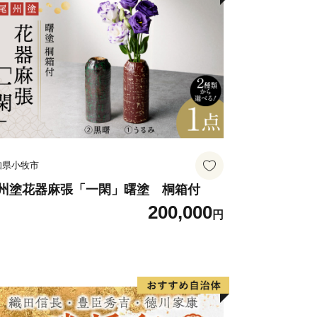
知県小牧市
州塗花器麻張「一閑」曙塗 桐箱付
200,000
円