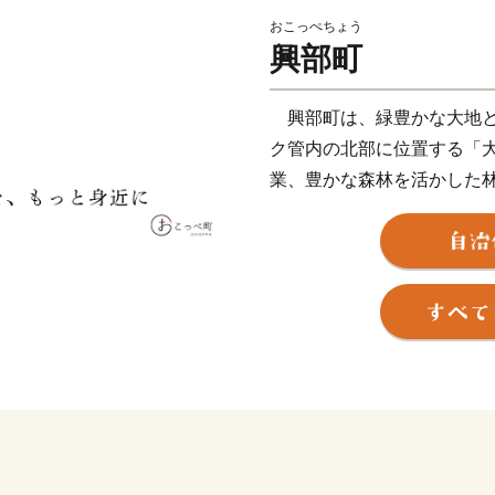
おこっぺちょう
興部町
興部町は、緑豊かな大地と
ク管内の北部に位置する「
業、豊かな森林を活かした
中心としたバイオマス資源
の改善など,地域環境との調
みにも力を入れています。
ク海が織り成す自然は、豊
興部町へお越しください。