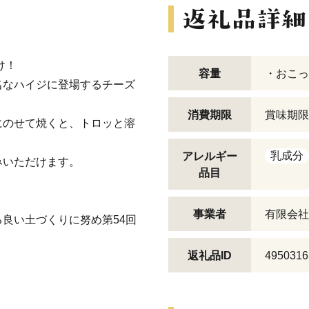
け！
容量
・おこっぺ
名なハイジに登場するチーズ
消費期限
賞味期限
にのせて焼くと、トロッと溶
乳成分
アレルギー
みいただけます。
品目
事業者
有限会社
良い土づくりに努め第54回
返礼品ID
4950316