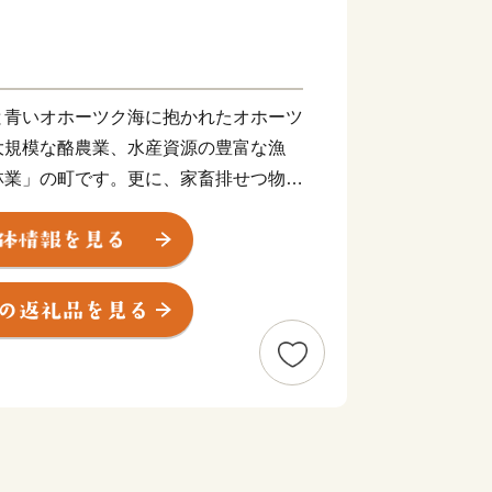
青いオホーツク海に抱かれたオホーツ
大規模な酪農業、水産資源の豊富な漁
林業」の町です。更に、家畜排せつ物を
の有効活用により、悪臭の低減・水環境
和と新たな産業の創出を目指す取り組
どこまでも広い大地と、雄大なオホーツ
かな恵みを与えてくれます。ぜひ一度、