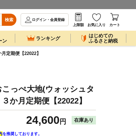
検索
ログイン・会員登録
上限額
お気に入り
カート
はじめての
ランキング
ーン
ふるさと納税
定期便【22022】
おこっぺ大地(ウォッシュタ
３か月定期便【22022】
24,600
在庫あり
円
内
を推奨しております。