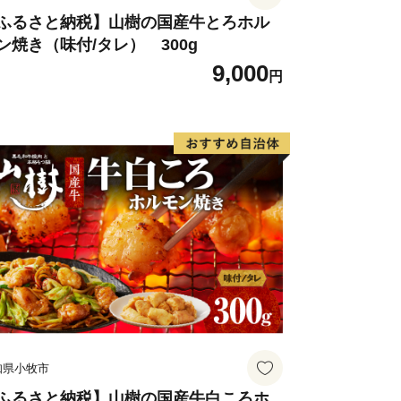
ふるさと納税】山樹の国産牛とろホル
ン焼き（味付/タレ） 300g
9,000
円
知県小牧市
ふるさと納税】山樹の国産牛白ころホ