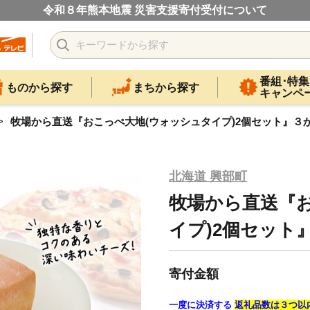
令和８年熊本地震 災害支援寄付受付について
番組･特集
ものから探す
まちから探す
キャンペ
牧場から直送『おこっぺ大地(ウォッシュタイプ)2個セット』３か月
北海道 興部町
牧場から直送『
イプ)2個セット』
寄付金額
一度に決済する
返礼品数は３つ以