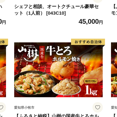
ハ
シェフと相談、オートクチュール豪華セ
【
ット（1人前） [043C10]
モ
0
45,000
円
円
愛知県小牧市
愛
ル
【ふるさと納税】山樹の国産牛とろホル
【