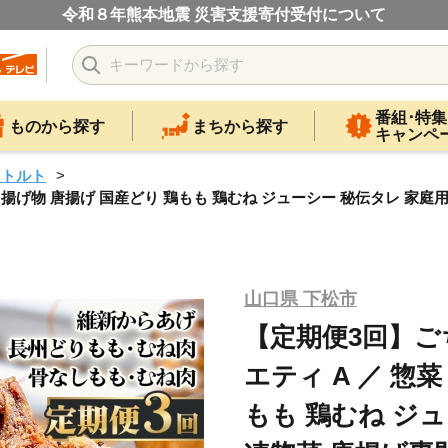
令和８年熊本地震 災害支援寄付受付について
番組･特集
ものから探す
まちから探す
キャンペ
レトルト
 揚げ物 唐揚げ 国産どり 鶏もも 鶏むね ジューシー 秘伝タレ 家庭
山口県 下松市
【定期便3回】ご
エティ A ／ 惣
もも 鶏むね ジュ