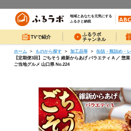
地域とあなたを元気にする
ふるさと納税
ふるラボ
TVで紹介
チャンネル
ホーム
ものから探す
加工品等
缶詰・瓶詰め・
【定期便3回】ごちそう 維新からあげ バラエティ A ／ 惣菜
ご当地グルメ 山口県 No.224