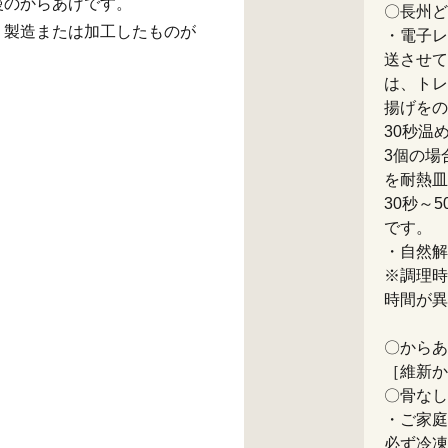
慢のからあげです。
〇長州ど
、製造または加工したものが
・電子レ
送させて
は、トレ
揚げをの
30秒温
3個の場
を耐熱皿
30秒～
です。
・自然解
※調理時
時間が異
〇からあ
［維新か
〇骨なし
・ご家庭
必ず冷凍