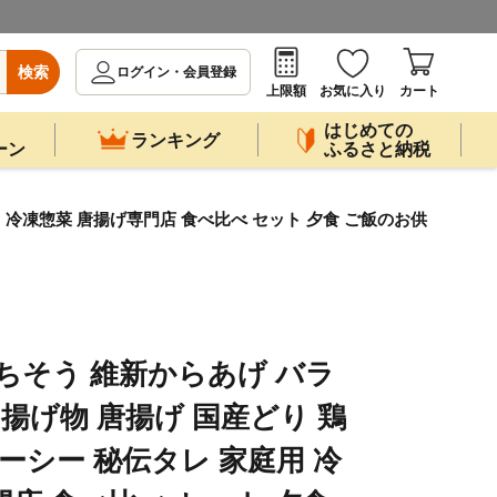
検索
ログイン・会員登録
上限額
お気に入り
カート
はじめての
ランキング
ーン
ふるさと納税
用 冷凍惣菜 唐揚げ専門店 食べ比べ セット 夕食 ご飯のお供
ちそう 維新からあげ バラ
菜 揚げ物 唐揚げ 国産どり 鶏
ーシー 秘伝タレ 家庭用 冷