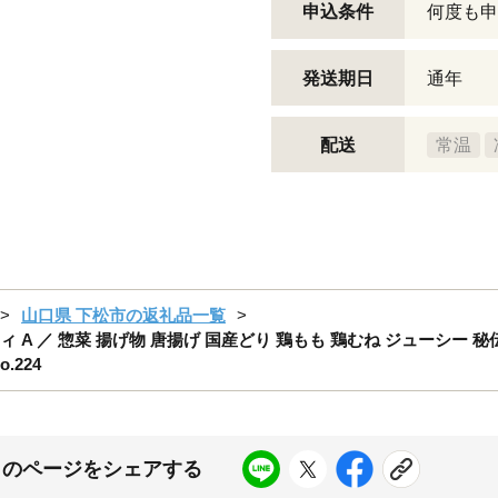
申込条件
何度も申
発送期日
通年
配送
常温
山口県 下松市の返礼品一覧
 A ／ 惣菜 揚げ物 唐揚げ 国産どり 鶏もも 鶏むね ジューシー 
.224
このページをシェアする