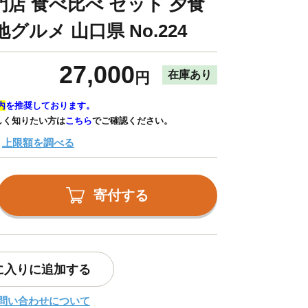
門店 食べ比べ セット 夕食
グルメ 山口県 No.224
27,000
在庫あり
円
内
を推奨しております。
しく知りたい方は
こちら
でご確認ください。
上限額を調べる
寄付する
に入りに追加する
問い合わせについて