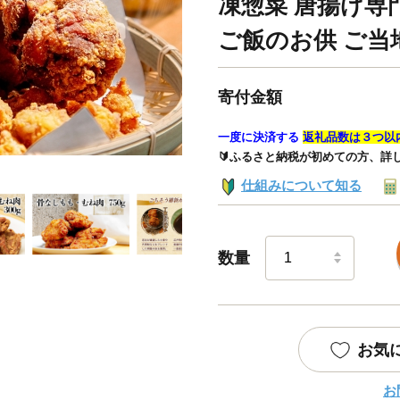
凍惣菜 唐揚げ専
ご飯のお供 ご当地
寄付金額
一度に決済する
返礼品数は３つ以
🔰ふるさと納税が初めての方、詳
仕組みについて知る
数量
お気
お