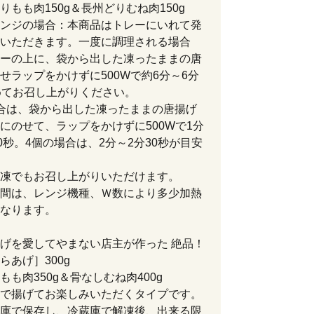
りもも肉150g＆長州どりむね肉150g
ンジの場合：本商品はトレーにいれて発
いただきます。一度に調理される場合
ーの上に、袋から出した凍ったままの唐
せラップをかけずに500Wで約6分～6分
めてお召し上がりください。
合は、袋から出した凍ったままの唐揚げ
にのせて、ラップをかけずに500Wで1分
50秒。4個の場合は、2分～2分30秒が目安
凍でもお召し上がりいただけます。
間は、レンジ機種、Ｗ数により多少加熱
なります。
げを愛してやまない店主が作った 絶品！
らあげ］300g
もも肉350g＆骨なしむね肉400g
で揚げてお楽しみいただくタイプです。
庫で保存し、冷蔵庫で解凍後、出来る限