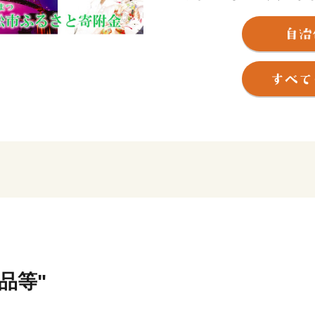
り、都市基盤の整備が進み
「住みよい」まちとして評
【くだまつ 地名の由来】～
推古天皇の頃、松の木に大
が降（くだ）った松～降り
れています。
また、百済との交易により
つ）」から「くだまつ」と
【下松市ふるさと寄附金に
（ご注意）
・お礼の品は、下松市外に
・お礼の品のお届けには、1
品等"
・お礼の品を受け取ること
に該当します。