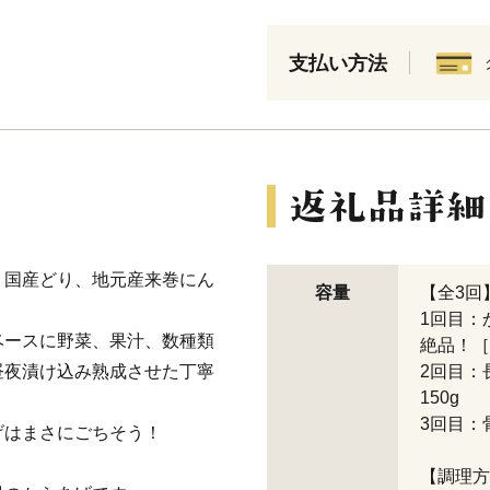
支払い方法
、国産どり、地元産来巻にん
容量
【全3回
1回目：
ベースに野菜、果汁、数種類
絶品！［
昼夜漬け込み熟成させた丁寧
2回目：
150g
3回目：
げはまさにごちそう！
【調理方