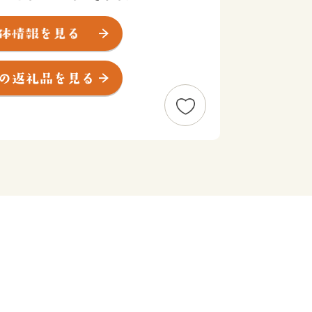
、商業施設がコンパクトに集約しており
価されています。
降星伝説～
きな星が降ったとの伝説に基づき「星
松」から下松の地名につながったと言わ
百済と貿易する港「百済津（くだら
なったという説もあります。
ついて】
お住まいの方に限りお届けします。
～2ヶ月程度かかることがあります。
による経済的利益については、一時所得