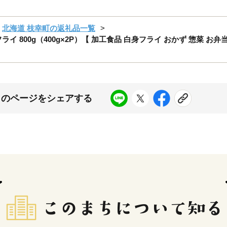
北海道 枝幸町の返礼品一覧
イ 800g（400g×2P）【 加工食品 白身フライ おかず 惣菜 お弁
このページをシェアする