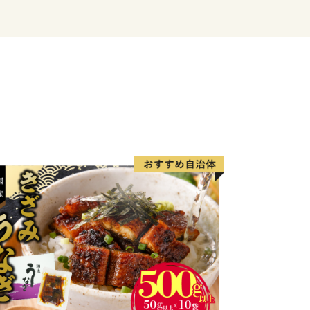
らいただいた貴重な寄附金を1円でも多
子育て支援やまちづくりなど）へ直接還
一斉郵送を廃止し、原則「ペーパーレス
とさせていただいております。
望された方には、後日、手続き方法を
圧着はがき）」**をお送りいたします。
下のいずれかの方法でお手続きをお願い
（推奨・最短1分）
AM（アイアム）」を利用し、マイナン
、紙の提出や切手不要で即座に申請が完
して郵送する
り申請書をダウンロード・印刷し、添
へ郵送してください。
印刷環境がなく、紙の申請書の郵送を希