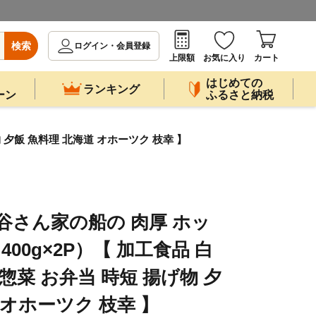
検索
ログイン・会員登録
上限額
お気に入り
カート
はじめての
ランキング
ーン
ふるさと納税
物 夕飯 魚料理 北海道 オホーツク 枝幸 】
岩谷さん家の船の 肉厚 ホッ
（400g×2P）【 加工食品 白
惣菜 お弁当 時短 揚げ物 夕
 オホーツク 枝幸 】