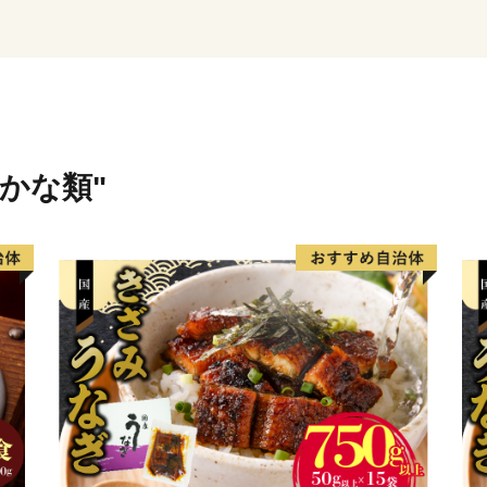
ーレス化の推進と、皆様か
く地域の未来を担う事業（
元するため、紙の申請書の
（オンライン）」での受付
ワンストップ特例申請を希
記載した**「受領証明書（
さかな類"
はがきが届きましたら、以
申し上げます。
1. オンラインで申請する
スマートフォンアプリ「I
バーカードをかざすだけで
了します。
2. ご自身でダウンロード
「ふるまど」等のサイトよ
付書類を同封の上、自治体
※ご自宅にプリンター等の