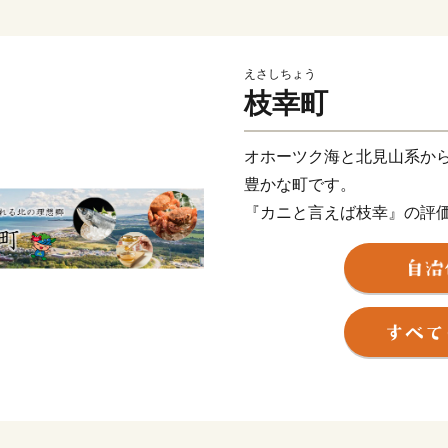
えさしちょう
枝幸町
オホーツク海と北見山系か
豊かな町です。
『カニと言えば枝幸』の評
鮭などの海の幸、はちみつ
また、カニの町枝幸が作っ
テキスト、動画でご用意し
覧ください！
■ワンストップ特例申請の
当自治体では、持続可能な