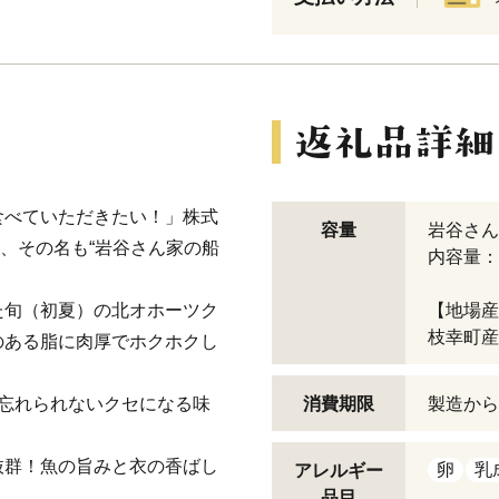
食べていただきたい！」株式
容量
岩谷さん
た、その名も“岩谷さん家の船
内容量：80
た旬（初夏）の北オホーツク
【地場産
枝幸町産
のある脂に肉厚でホクホクし
忘れられないクセになる味
消費期限
製造から
抜群！魚の旨みと衣の香ばし
卵
乳
アレルギー
品目