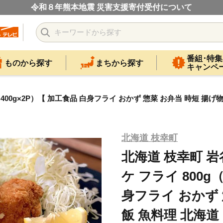
令和８年熊本地震 災害支援寄付受付について
番組･特集
ものから探す
まちから探す
キャンペ
400g×2P）【 加工食品 白身フライ おかず 惣菜 お弁当 時短 揚げ
北海道 枝幸町
北海道 枝幸町 
ケ フライ 800g
身フライ おかず 
飯 魚料理 北海道