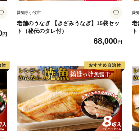
望される場合は、お手数で
愛知県小牧市
愛
第、記載されている案内窓
老舗のうなぎ 【きざみうなぎ】15袋セッ
老
ト（秘伝のタレ付）
ト
0
円
68,000
円