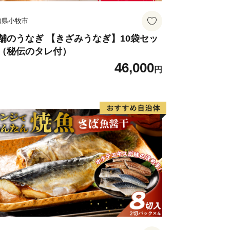
すが「受領証明書（はがき）」が届き次
知県小牧市
口までお申し付けください。
舗のうなぎ 【きざみうなぎ】10袋セッ
（秘伝のタレ付）
46,000
円