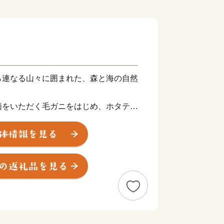
ら連なる山々に囲まれた、森と海の自然
価をいただく毛ガニをはじめ、ホタテや
や山菜などの山の幸に恵まれています。
た毛がにの食べ方講座『毛ガニ道場』を
ています。枝幸町ホームページでぜひご
ペーパーレス化について
社会の実現（SDGs）に向けたペーパ