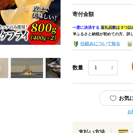
寄付金額
一度に決済する
返礼品数は３つ以
🔰ふるさと納税が初めての方、詳
仕組みについて知る
数量
お気
お
支払い方法