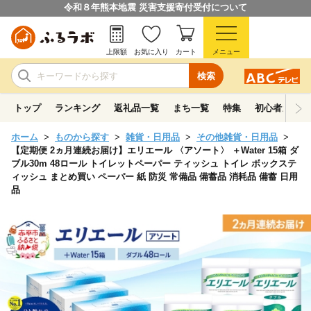
令和８年熊本地震 災害支援寄付受付について
上限額
お気に入り
カート
メニュー
検索
トップ
ランキング
返礼品一覧
まち一覧
特集
初心者ガイド
ホーム
ものから探す
雑貨・日用品
その他雑貨・日用品
【定期便 2ヵ月連続お届け】エリエール 〈アソート〉 ＋Water 15箱 ダ
ブル30m 48ロール トイレットペーパー ティッシュ トイレ ボックステ
ィッシュ まとめ買い ペーパー 紙 防災 常備品 備蓄品 消耗品 備蓄 日用
品