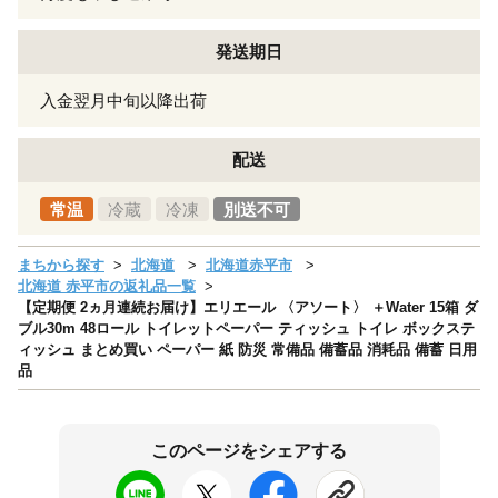
発送期日
入金翌月中旬以降出荷
配送
常温
冷蔵
冷凍
別送不可
まちから探す
北海道
北海道赤平市
北海道 赤平市の返礼品一覧
【定期便 2ヵ月連続お届け】エリエール 〈アソート〉 ＋Water 15箱 ダ
ブル30m 48ロール トイレットペーパー ティッシュ トイレ ボックステ
ィッシュ まとめ買い ペーパー 紙 防災 常備品 備蓄品 消耗品 備蓄 日用
品
このページをシェアする