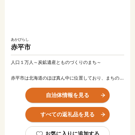
あかびらし
赤平市
人口１万人～炭鉱遺産とものづくりのまち～
赤平市は北海道のほぼ真ん中に位置しており、まちの北
側には緑豊かなイルムケップ山（862m）、中央を一級
河川空知川（全長194km）が流れる自然豊かなまちで
自治体情報を見る
す。 都会のような派手さはないけれど、暖かなぬくも
りと自然の恵みがいっぱいの赤平市。確かな品質の｢メ
すべての返礼品を見る
イドイン赤平｣の逸品を皆様に、真心を込めてこめてお
届けします。
お気に入りに追加する