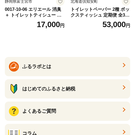
静岡県富士宮市
北海道倶知安町
0017-10-06 エリエール 消臭
トイレットペーパー 2種 ボッ
＋ トイレットティシュー し
クスティッシュ 定期便 全3
っかり香るフレッシュクリア
回 日本製 まとめ買い 防災
17,000
53,000
円
円
の香り ダブル 12ロール×6パ
常備品 日用雑貨 消耗品 生活
ック 72ロール 25m トイレ
必需品 大容量 備蓄 リサイク
ットペーパー パルプ100％ 消
ル ティッシュ ペーパー まと
臭 防臭 日用品 消耗品 備蓄
め買い 雑貨 倶知安町
ふるラボとは
はじめてのふるさと納税
よくあるご質問
コラム