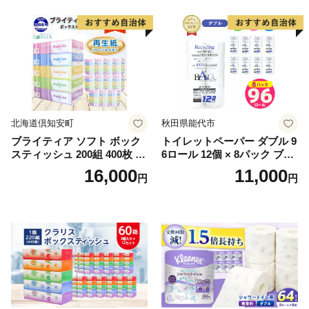
北海道倶知安町
秋田県能代市
ブライティア ソフト ボック
トイレットペーパー ダブル 9
スティッシュ 200組 400枚 60
6ロール 12個 × 8パック ブラ
箱 日本製 まとめ買い ティッ
ンカ 再生紙 100％ 芯あり 日
16,000
11,000
円
円
シュ リサイクル 長持 防災 常
用品 消耗品 無香料 生活用品
備品 日用雑貨 消耗品 生活必
備蓄 秋田県 能代市 送料無料
需品 備蓄 ペーパー 紙 北海道
《能代製紙》
倶知安町 日用品