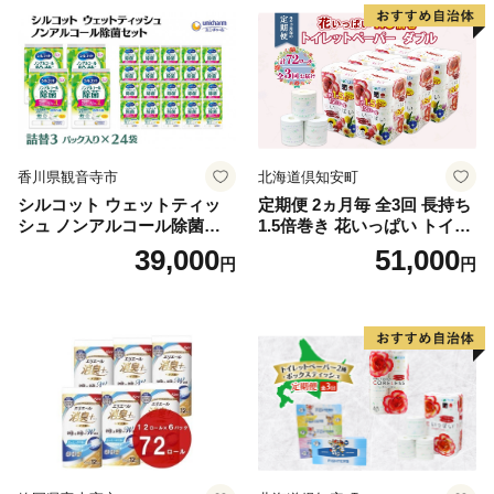
泡石鹸 石鹸 兵庫 兵庫県 小野
市
香川県観音寺市
北海道倶知安町
シルコット ウェットティッ
定期便 2ヵ月毎 全3回 長持ち
シュ ノンアルコール除菌詰
1.5倍巻き 花いっぱい トイレ
替（43枚×3P）×24袋 日用品
ットペーパー ダブル 45ｍ 計
39,000
51,000
円
円
おもちゃ 拭き取り 手拭き 外
72ロール 全18種 花柄 プリン
出時 お出かけ時 食事前 緑茶
ト ハーブ 香り付き 日本製 ま
カテキン配合
とめ買い 防災 常備品 ペーパ
ー 消耗品 備蓄 送料無料 北海
道 倶知安町 日用品