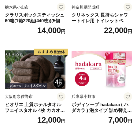
栃木県小山市
神奈川県開成町
クラリスボックスティッシュ
クリネックス 長持ちシャワ
60箱(1箱220組(440枚))(5個入
ートイレ用 トイレットペー
り×12セット)【1256759】
パー（ダブル）64ロール(8ロ
14,000
22,000
円
円
ール×8パック) 開成町 トイレ
ットペーパーダブル 日用品
国産 新生活 ダブル SDGs 備
蓄 防災 エコ 消耗品 生活雑貨
生活用品 無香料 トイレット
ペーパー ダブル といれっと
ぺーぱー トイレ クレシア ト
イレットペーパー [BDBH002
-1]
大阪府泉佐野市
兵庫県小野市
ヒオリエ 上質ホテルタオル
ボディソープ hadakara ( ハ
フェイスタオル 4枚 カカオ
ダカラ ) 泡タイプ 詰め替え 4
【タオル 泉州タオル 吸水 普
40ml×4袋 ボディーソープ 泡
12,000
7,000
円
円
段使い 無地 シンプル 日用品
ボディソープ 泡 日用品 消耗
ふわふわ ふかふか 家族 たお
品 バス用品 大容量 いい 匂い
る 一人暮らし】
ボディ 保湿 LION ライオン