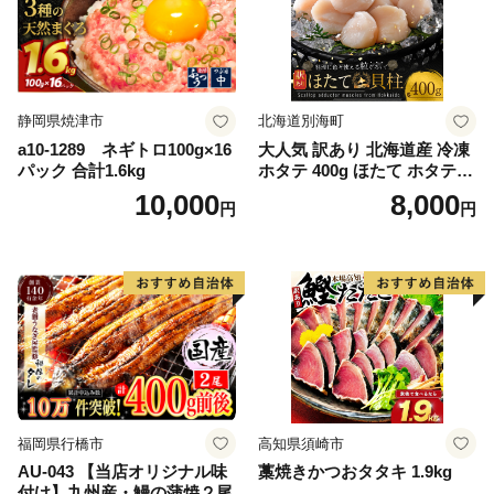
静岡県焼津市
北海道別海町
a10-1289 ネギトロ100g×16
大人気 訳あり 北海道産 冷凍
パック 合計1.6kg
ホタテ 400g ほたて ホタテ
帆立 貝柱 海鮮 魚介類 刺身
10,000
8,000
円
円
大粒 天然 海鮮 ランキング 大
人気 人気 おすすめ 訳あり ）
福岡県行橋市
高知県須崎市
AU-043 【当店オリジナル味
藁焼きかつおタタキ 1.9kg
付け】九州産・鰻の蒲焼２尾