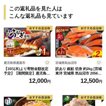
し！（愛南町）】(295)
この返礼品を見た人は
こんな返礼品も見ています
鹿児島県鹿屋市
宮城県気仙沼市
【10/1(木)より寄附金額改定
訳あり 銀鮭 切身 約2kg [宮城
予定】【期間限定】鹿児島県
東洋 宮城県 気仙沼市 205649
大隅産うなぎ蒲焼4尾（400
91] 鮭 魚介類 海鮮 訳アリ 規
12,000
12,500
円
円
g） KN007-023
格外 不揃い さけ サケ 鮭切身
シャケ 切り身 冷凍 家庭用 お
かず 弁当 支援 サーモン 銀鮭
切り身 魚 わけあり