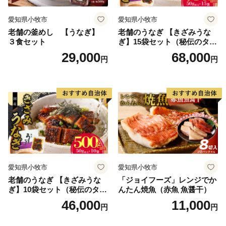
愛知県小牧市
愛知県小牧市
老舗の釜めし 【うなぎ】
老舗のうなぎ 【きざみうな
３食セット
ぎ】15袋セット（秘伝のタレ
付）
29,000
68,000
円
円
愛知県小牧市
愛知県小牧市
老舗のうなぎ 【きざみうな
「ジョイフーズ」レンジでか
ぎ】10袋セット（秘伝のタレ
んたん焼魚（赤魚 魚醤干）
付）
46,000
11,000
円
円