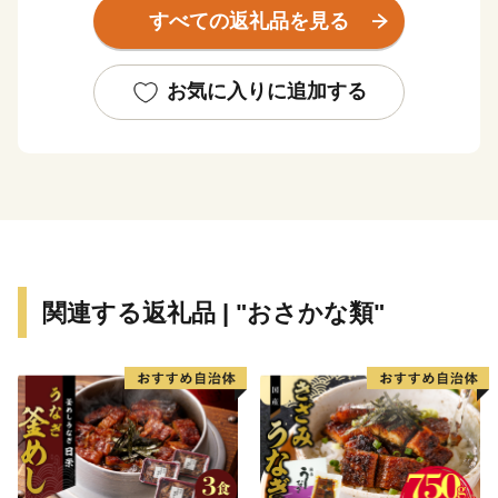
駒ヶ岳と内浦湾に囲まれた食の都です。
すべての返礼品を見る
古くから文化や歴史の交流点としても知られ、国内最大
級の縄文時代の環状列石（ストーンサークル）や、幕
お気に入りに追加する
末、箱館戦争時に榎本武揚や土方歳三が上陸した地、北
海道開拓の要であった「札幌本道」の海上路桟橋跡地な
どの、貴重な史跡が多く点在します。
また、桜の名所として1,000本以上の桜が咲き誇る、
食・桜・歴史を間近に感じることができる街です。
関連する返礼品 | "おさかな類"