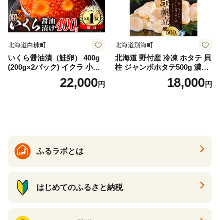
イス 北海道 白糠町
北海道白糠町
北海道別海町
いくら醤油漬（鮭卵） 400g
北海道 野付産 冷凍 ホタテ 貝
(200g×2パック) イクラ 小分
柱 ジャンボホタテ500g 濃厚
け いくら醤油漬 鮭いくら い
な旨味と甘み （ほたて ホタ
22,000
18,000
円
円
くら醤油漬け 鮭 鮭卵 ikura
テ 帆立 貝柱 ホタテ貝柱 大玉
醤油いくら 冷凍いくら いく
大粒 北海道 別海 野付 ふるさ
ら北海道 醤油鮭いくら 人気
と納税）
大好評品 北海道 白糠町
ふるラボとは
はじめてのふるさと納税