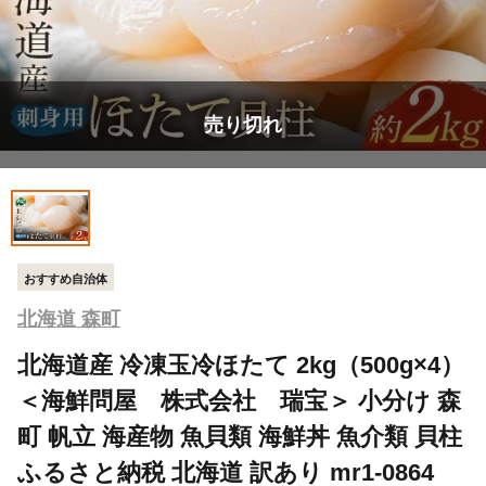
売り切れ
おすすめ自治体
北海道 森町
北海道産 冷凍玉冷ほたて 2kg（500g×4）
＜海鮮問屋 株式会社 瑞宝＞ 小分け 森
町 帆立 海産物 魚貝類 海鮮丼 魚介類 貝柱
ふるさと納税 北海道 訳あり mr1-0864