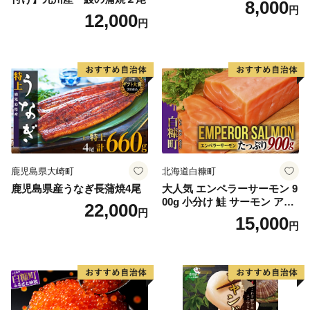
8,000
円
12,000
円
鹿児島県大崎町
北海道白糠町
鹿児島県産うなぎ長蒲焼4尾
大人気 エンペラーサーモン 9
00g 小分け 鮭 サーモン アト
22,000
円
ランティックサーモン 水産
15,000
円
庁長官賞 受賞 さけ シャケ し
ゃけ sake カルパッチョ ソテ
ー レアステーキ 人気 高級 大
満足 美味しい 贈答 生食用 刺
身 お刺身 刺し身 魚介類 海鮮
冷凍 厚切り 薄切り ふるさと
納税 ふるさとチョイス チョ