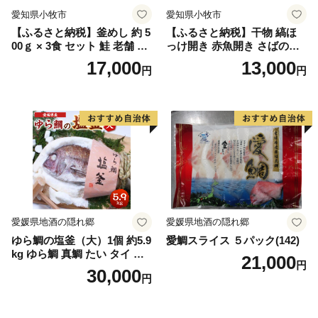
愛知県小牧市
愛知県小牧市
【ふるさと納税】釜めし 約 5
【ふるさと納税】干物 縞ほ
00ｇ × 3食 セット 鮭 老舗 急
っけ開き 赤魚開き さばの開
速冷凍 レンチン 時短 簡単調
き 魚醤干し 3種 セット 詰め
17,000
13,000
円
円
理 食品 加工品 海鮮 手作り
合わせ 魚 おかず 肉厚 おいし
ほくほく ご飯 お弁当 おにぎ
い さば 赤魚 縞ホッケ ジョイ
り お茶漬け お取り寄せ お取
フーズ 魚貝類 お取り寄せ お
り寄せグルメ 愛知県 小牧市
取り寄せグルメ 魚醤 ナンプ
送料無料
ラー 愛知県 小牧市 冷凍 送料
無料
愛媛県地酒の隠れ郷
愛媛県地酒の隠れ郷
ゆら鯛の塩釜（大）1個 約5.9
愛鯛スライス ５パック(142)
kg ゆら鯛 真鯛 たい タイ 鯛
21,000
円
塩釜焼き 塩釜 魚 魚介類 海鮮
30,000
円
祝い事 お祝い ハレの日 食品
冷蔵 宝水産 国産 由良半島 愛
媛県【えひめの町（超）推