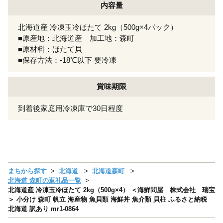
内容量
北海道産 冷凍玉冷ほたて 2kg（500g×4パック）
■原産地：北海道産 加工地：森町
■原材料：ほたて貝
■保存方法：-18℃以下 要冷凍
賞味期限
到着後家庭用冷凍庫で30日程度
まちから探す
北海道
北海道森町
北海道 森町の返礼品一覧
北海道産 冷凍玉冷ほたて 2kg（500g×4） ＜海鮮問屋 株式会社 瑞宝
＞ 小分け 森町 帆立 海産物 魚貝類 海鮮丼 魚介類 貝柱 ふるさと納税
北海道 訳あり mr1-0864