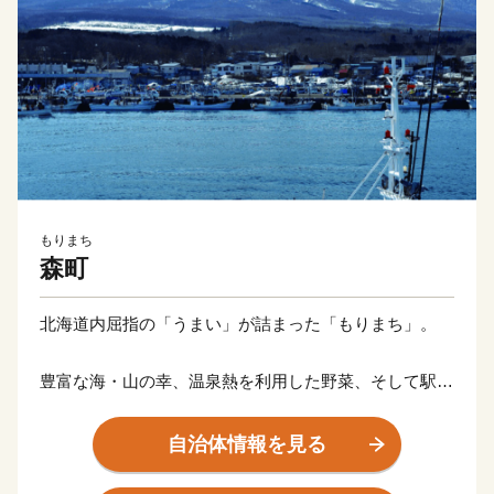
もりまち
森町
北海道内屈指の「うまい」が詰まった「もりまち」。
豊富な海・山の幸、温泉熱を利用した野菜、そして駅弁
で常に人気のいかめし。
これらの自然の恵みを活かしたおいしい飲食店も多数存
自治体情報を見る
在する「もりまち」は、北海道の南西部に位置し、秀峰