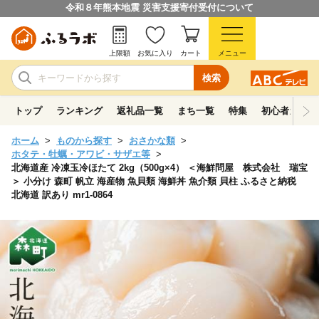
令和８年熊本地震 災害支援寄付受付について
上限額
お気に入り
カート
メニュー
検索
トップ
ランキング
返礼品一覧
まち一覧
特集
初心者ガイド
ホーム
ものから探す
おさかな類
ホタテ・牡蠣・アワビ・サザエ等
北海道産 冷凍玉冷ほたて 2kg（500g×4） ＜海鮮問屋 株式会社 瑞宝
＞ 小分け 森町 帆立 海産物 魚貝類 海鮮丼 魚介類 貝柱 ふるさと納税
北海道 訳あり mr1-0864