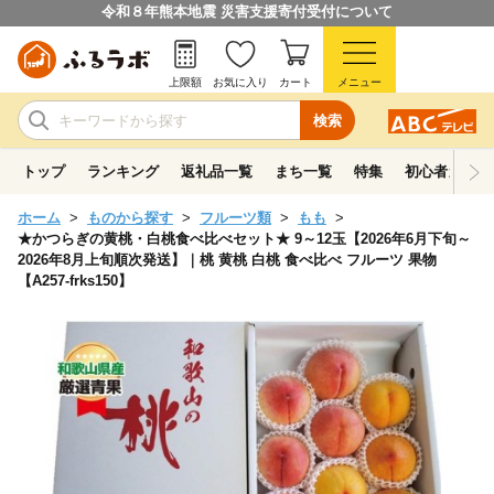
令和８年熊本地震 災害支援寄付受付について
上限額
お気に入り
カート
メニュー
検索
トップ
ランキング
返礼品一覧
まち一覧
特集
初心者ガイド
ホーム
ものから探す
フルーツ類
もも
★かつらぎの黄桃・白桃食べ比べセット★ 9～12玉【2026年6月下旬～
2026年8月上旬順次発送】｜桃 黄桃 白桃 食べ比べ フルーツ 果物
【A257-frks150】