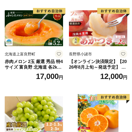
果物 ギフト
市
北海道上富良野町
長野県小諸市
赤肉メロン 2玉 厳選 秀品 特4
【オンライン決済限定】【20
サイズ 富良野 北海道 各2kg
26年8月上旬～発送予定】 先
～2.6kg 2玉 セット ファーム
行予約 「浅間水蜜桃プレミ
17,000
12,000
円
円
富良野 メロン めろん 果物 く
アム」 もも あかつき 秀品 約
だもの フルーツ デザート 旬
2kg 5～9玉 贈答品 ふるさと
の果物 旬のフルーツ
納税 果物 桃 フルーツ モモ
果肉 長野県産 小諸市