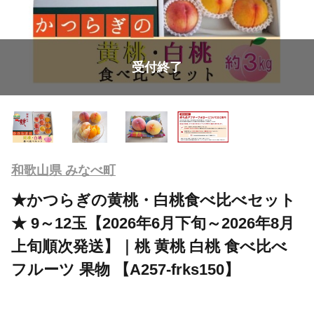
受付終了
和歌山県 みなべ町
★かつらぎの黄桃・白桃食べ比べセット
★ 9～12玉【2026年6月下旬～2026年8月
上旬順次発送】｜桃 黄桃 白桃 食べ比べ
フルーツ 果物 【A257-frks150】