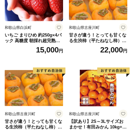
和歌山県白浜町
和歌山県古座川町
いちご まりひめ 約250g×4パ
甘さが違う！とっても甘くな
ック 高糖度 朝採れ超完熟ま
る生渋柿（平たねなし柿）吊
りひめ 1月以降発送分
るし柿用 T字枝or吊るしクリ
15,000
22,000
円
円
ップ付約4.5～5kg 約24～30
個＜2026年10月中旬～順次発
送＞-Ted【art016B】
和歌山県古座川町
和歌山県古座川町
甘さが違う！とっても甘くな
【訳あり】2S～3Lサイズお
る生渋柿（平たねなし柿）吊
まかせ！有田みかん 10kg+2k