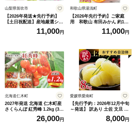
山梨県笛吹市
和歌山県湯浅町
【2026年発送★先行予約】
【2026年先行予約】ご家庭
【土日祝配送】産地厳選シャ
用 和歌山 有田みかん 約10k
インマスカット1.2kg～1.3kg
g (2L、3Lサイズ)【湯浅町】
11,000
11,000
円
円
（2房～3房）※沖縄・離島配
_ZJ6079
送不可※ 106-003-sku02-26y
｜シャインマスカット 発送
笛吹市 山梨県 フルーツ 果物
ぶどう 葡萄 大粒 シャインマ
スカット おすすめ シャイン
マスカット 贈答 ギフト 産地
笛吹市 シャインマスカット
笛吹 葡萄 国産 ぶどう 人気
国産 1.2kg 先行｜
北海道仁木町
愛媛県愛南町
2027年発送 北海道 仁木町産
【先行予約：2026年12月中旬
さくらんぼ 紅秀峰 1.2kg (300
～発送】 訳あり 土佐 文旦 8k
g×4パック) Lサイズ以上 旬
g (Mサイズ以上サイズミック
26,000
8,000
円
円
桜桃 産地直送 サクランボ チ
ス) 8000円 わけあり ぶんた
ェリー フルーツ 果物 果物類
ん みかん mikan 蜜柑 ミカン
仁木町 仁木 [松山商店]
土佐文旦 家庭用 産地直送 国