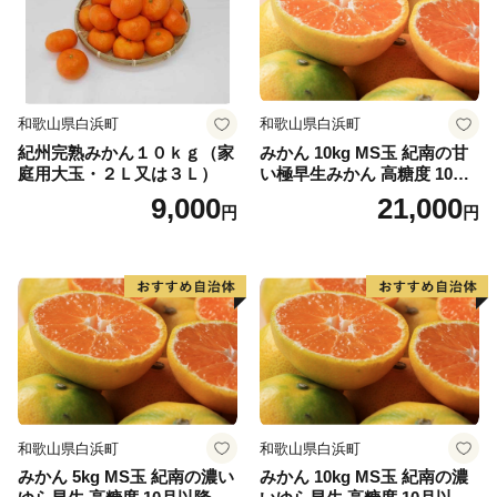
和歌山県白浜町
和歌山県白浜町
紀州完熟みかん１０ｋｇ（家
みかん 10kg MS玉 紀南の甘
庭用大玉・２Ｌ又は３Ｌ）
い極早生みかん 高糖度 10月
以降発送 マルチ被覆栽培
9,000
21,000
円
円
和歌山県白浜町
和歌山県白浜町
みかん 5kg MS玉 紀南の濃い
みかん 10kg MS玉 紀南の濃