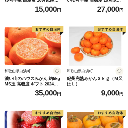
ゆら早生 高糖度 10月以降発
いゆら早生 高糖度 10月以降
送 マルチ被覆栽培
発送 マルチ被覆栽培
15,000
27,000
円
円
和歌山県白浜町
和歌山県白浜町
濃い山のハウスみかん 約5kg
紀州完熟みかん３ｋｇ（Ｍ又
MS玉 高糖度 ギフト 2024年7
はＬ）
月以降発送分
35,000
9,000
円
円