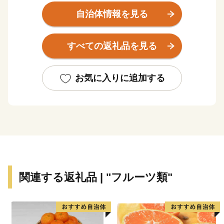
っている皆様、みなべ町を応援してくださいませんか。
自治体情報を見る
みなべ町の基幹産業である、梅を生産するシステムが、
平成27年12月15日（火）にFAO（国際連合食糧農業機
すべての返礼品を見る
関本部）で開催された「GIAHS運営・科学合同委員
会」において、世界農業遺産に認定されました。
お気に入りに追加する
関連する返礼品 | "フルーツ類"