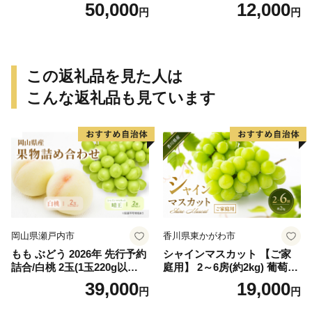
るし柿用 T字枝or吊るしクリ
g保証分 11月から12月下旬ま
50,000
12,000
円
円
ップ付約14.5～15kg 約60～
でに順次発送致します。 / 訳
90個＜2026年10月中旬～11
ありみかん 有田みかん みか
月上旬ごろ順次発送＞Ted【a
ん ミカン 蜜柑 柑橘 温州みか
rt015B】
ん 和歌山 ご家庭用
この返礼品を見た人は
こんな返礼品も見ています
岡山県瀬戸内市
香川県東かがわ市
もも ぶどう 2026年 先行予約
シャインマスカット 【ご家
詰合/白桃 2玉(1玉220g以
庭用】 2～6房(約2kg) 葡萄 ぶ
上)・シャインマスカット 晴
どう ブドウ フルーツ 果物 く
39,000
19,000
円
円
王 2房(1房480g以上) 化粧箱
だもの 果実 旬の果物 旬のフ
入り 岡山県産 国産 フルーツ
ルーツ 香川 香川県 東かがわ