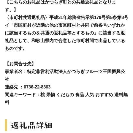
【こちらのお礼品はかつらぎ町との共通返礼品となりま
す。】
〈市町村共通返礼品〉平成31年総務省告示第179号第5条第8号
イ「市区町村が近隣の他の市区町村と共同で前各号いずれか
に該当するものを共通の返礼品等とするもの」に該当する返
礼品として、和歌山県内で合意した市町村間で出品している
ものです。
【お問合せ先】
事業者名：特定非営利活動法人かつらぎフルーツ王国振興公
社
連絡先 ：0736-22-8363
関連キーワード：桃 果物 くだもの 食品 人気 おすすめ 送料無
料