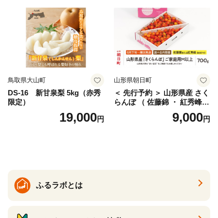
産 農家直送 期間限定 特産品
サイズミックス くらもとフ
ァーム 愛南町 愛媛県
鳥取県大山町
山形県朝日町
DS-16 新甘泉梨 5kg（赤秀
＜ 先行予約 ＞ 山形県産 さく
限定）
らんぼ （ 佐藤錦 ・ 紅秀峰
） ご家庭用 M以上 700g 【20
19,000
9,000
円
円
26年6月下旬から7月上旬発
送】 山形県 果物 フルーツ 初
夏 夏 送料無料
ふるラボとは