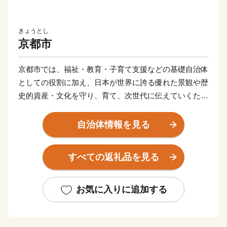
きょうとし
京都市
京都市では、福祉・教育・子育て支援などの基礎自治体
としての役割に加え、日本が世界に誇る優れた景観や歴
史的資産・文化を守り、育て、次世代に伝えていくた
め、様々な取組を進めています。
京都の文化と景観は、日本の文化と景観の原点といえる
自治体情報を見る
ものです。これらを保全・継承していくためには多額の
費用がかかります。心のふるさと、京都を未来に引き継
すべての返礼品を見る
いでいくため、御寄付をお願いします。
〇個別のホームページから寄付ができる事業(寄付のお
お気に入りに追加する
手続き等の詳細は、各サイトで御案内しています。）
①世界遺産・二条城一口城主募金