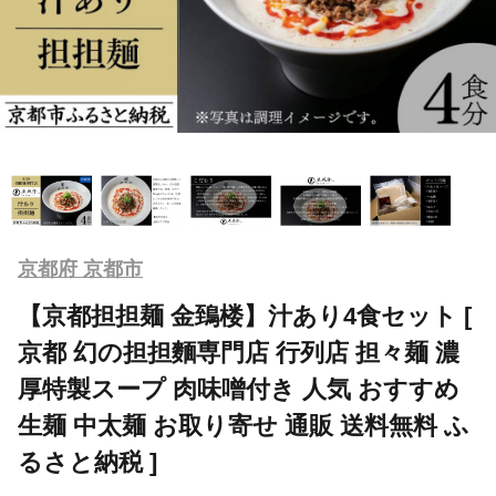
京都府 京都市
【京都担担麺 金鵄楼】汁あり4食セット [
京都 幻の担担麵専門店 行列店 担々麺 濃
厚特製スープ 肉味噌付き 人気 おすすめ
生麺 中太麺 お取り寄せ 通販 送料無料 ふ
るさと納税 ]