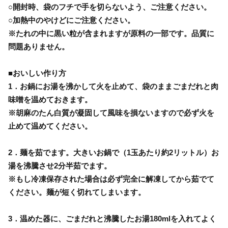
○開封時、袋のフチで手を切らないよう、ご注意ください。
○加熱中のやけどにご注意ください。
※たれの中に黒い粒が含まれますが原料の一部です。品質に
問題ありません。
■おいしい作り方
1．お鍋にお湯を沸かして火を止めて、袋のままごまだれと肉
味噌を温めておきます。
※胡麻のたん白質が凝固して風味を損ないますので必ず火を
止めて温めてください。
2．麺を茹でます。大きいお鍋で（1玉あたり約2リットル）お
湯を沸騰させ2分半茹でます。
※もし冷凍保存された場合は必ず完全に解凍してから茹でて
ください。麺が短く切れてしまいます。
3．温めた器に、ごまだれと沸騰したお湯180mlを入れてよく