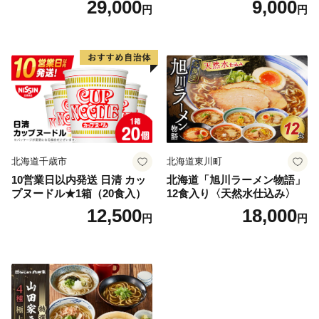
29,000
9,000
円
円
北海道千歳市
北海道東川町
10営業日以内発送 日清 カッ
北海道「旭川ラーメン物語」
プヌードル★1箱（20食入）
12食入り〈天然水仕込み〉
12,500
18,000
円
円