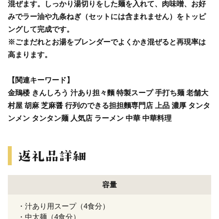
混ぜます。しっかり湯切りをした麺を入れて、肉味噌、お好
みでラー油や九条ねぎ（セットには含まれません）をトッピ
ングして完成です。
※ごまだれとお湯をブレンダーでよくかき混ぜると再現率は
高まります。
【関連キーワード】
金鵄楼 きんしろう 汁あり担々麵 特製スープ 手打ち麺 老舗大
村屋 胡麻 芝麻醤 行列のできる担担麵専門店 上品 濃厚 タンタ
ンメン タンタン麺 人気店 ラーメン 中華 中華料理
容量
・汁あり用スープ（4食分）
・中太麺（4食分）