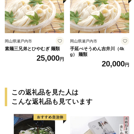
岡山県瀬戸内市
岡山県瀬戸内市
素麺三兄弟とひやむぎ 麺類
手延べそうめん吉井川（4k
g） 麺類
25,000
円
20,000
円
この返礼品を見た人は
こんな返礼品も見ています