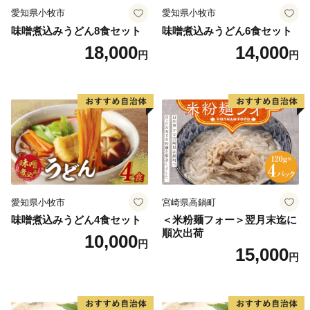
愛知県小牧市
愛知県小牧市
味噌煮込みうどん8食セット
味噌煮込みうどん6食セット
18,000
14,000
円
円
愛知県小牧市
宮崎県高鍋町
味噌煮込みうどん4食セット
＜米粉麺フォー＞翌月末迄に
順次出荷
10,000
円
15,000
円