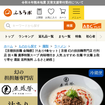
令和８年熊本地震 災害支援寄付受付について
上限額
お気に入り
カート
メニュー
検索
トップ
ランキング
返礼品一覧
まち一覧
特集
初心者ガイド
ホーム
ものから探す
麺類
ラーメン
【京都担担麺 金鵄楼】汁あり4食セット [ 京都 幻の担担麵専門店 行列
店 担々麺 濃厚特製スープ 肉味噌付き 人気 おすすめ 生麺 中太麺 お取
り寄せ 通販 送料無料 ふるさと納税 ]