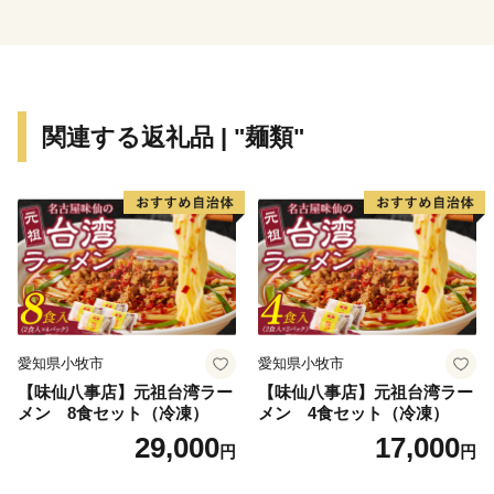
http://nijo-jocastle.city.kyoto.lg.jp/donation/
②京都市動物愛護事業推進基金（通称：京都市人と動
物が共生できるまちづくり基金）
関連する返礼品 | "麺類"
https://www.city.kyoto.lg.jp/hokenfukushi/page/0000147255.htm
③日本遺産・琵琶湖疏水応援寄附金
http://www.biwako-sosui.jp/furusato/
【寄附受領証及びワンストップ特例申請書について】
・入金確認後2週間以内にお届けしますので、ワンスト
愛知県小牧市
愛知県小牧市
ップ申請は市発行の申請書を御利用ください。
【味仙八事店】元祖台湾ラー
【味仙八事店】元祖台湾ラー
・なお、ダウンロードした申請書を御利用の場合は、下
メン 8食セット（冷凍）
メン 4食セット（冷凍）
記の宛先まで送付ください。
29,000
17,000
円
円
＜送付先＞
〒849-8799