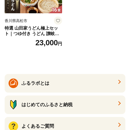
香川県高松市
特選 山田家うどん極上セッ
ト｜つゆ付き うどん 讃岐う
どん さぬきうどん 生麵 うど
23,000
円
んセット カレーうどん 生う
どん 食べ比べ 麺 麺類 ギフト
香川 香川県 高松
ふるラボとは
はじめてのふるさと納税
よくあるご質問