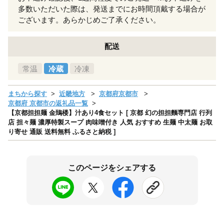
多数いただいた際は、発送までにお時間頂戴する場合が
ございます。あらかじめご了承ください。
配送
常温
冷蔵
冷凍
まちから探す
近畿地方
京都府京都市
京都府 京都市の返礼品一覧
【京都担担麺 金鵄楼】汁あり4食セット [ 京都 幻の担担麵専門店 行列
店 担々麺 濃厚特製スープ 肉味噌付き 人気 おすすめ 生麺 中太麺 お取
り寄せ 通販 送料無料 ふるさと納税 ]
このページをシェアする