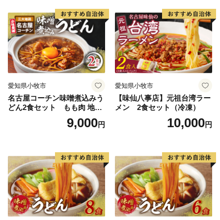
佐賀北郵便局 私書箱７号
京都市ふるさと納税業務受託業者（株式会社JTB）
※第五十五号様式の受付処理・通知に関しましては、
(株)JTBならびに(株)シフトセブンコンサルティングが
受託しております。
※(株)エッグ分室宛返信用封筒をお持ちの方は、(株)エ
愛知県小牧市
愛知県小牧市
ッグ分室宛返信用封筒をご利用ください。
名古屋コーチン味噌煮込みう
【味仙八事店】元祖台湾ラー
・メールアドレスを御登録の方は、受付後メールにて受
どん2食セット もも肉 地鶏
メン 2食セット（冷凍）
付通知をお送りします。
味噌うどん
9,000
10,000
円
円