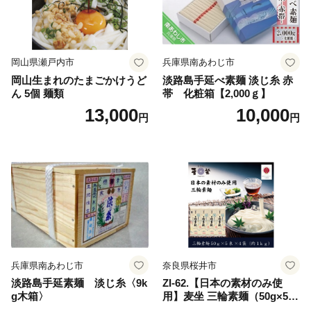
岡山県瀬戸内市
兵庫県南あわじ市
岡山生まれのたまごかけうど
淡路島手延べ素麺 淡じ糸 赤
ん 5個 麺類
帯 化粧箱【2,000ｇ】
13,000
10,000
円
円
兵庫県南あわじ市
奈良県桜井市
淡路島手延素麺 淡じ糸〈9k
ZI-62.【日本の素材のみ使
g木箱〉
用】麦坐 三輪素麺（50g×5束
×4袋）