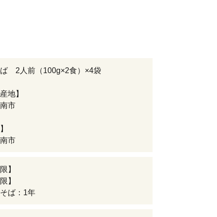
ば 2人前（100g×2食）×4袋
産地】
南市
】
南市
限】
限】
そば：1年