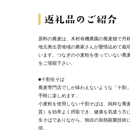
原料の蕎麦は、木村有機農園の蕎麦畑で丹
地元奥出雲地域の農家さんが愛情込めて栽
います。つなぎの小麦粉を使っていない蕎
をご堪能下さい。
■十割生そば
蕎麦専門店でしか味わえないような「十割
手軽に楽しめます。
小麦粉を使用しない十割そばは、純粋な蕎
質）を効率よく摂取でき、健康を気遣う方
生そばでありながら、独自の加熱殺菌技術
現。