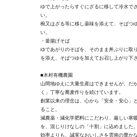
ゆで上がったらすぐにざるに移して冷水で
い。
椀又はざる等に移し薬味を添えて、そばつ
い。
・釜揚げそば
ゆであがりのそばを、そのまま丼ぶりに取
を添え、そばつゆを加えてお召し上がり下
■木村有機農園
山間地ゆえに大量生産はできませんが、だ
く」丁寧な蕎麦作りを続けています。
創業以来の理念は、心から「安全・安心」
ること。
減農薬・減化学肥料にこだわり、厳しい寒
を、混じりけなしの「十割」に込めました
効率よりも、誠実なおいしさを雲南の豊か