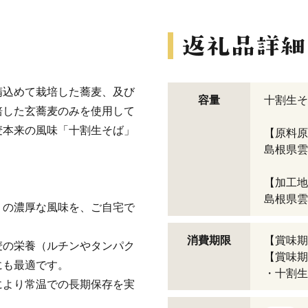
精込めて栽培した蕎麦、及び
容量
十割生そ
培した玄蕎麦のみを使用して
麦本来の風味「十割生そば」
【原料原
島根県雲
【加工地
島根県雲
」の濃厚な風味を、ご自宅で
消費期限
【賞味期
麦の栄養（ルチンやタンパク
【賞味期
にも最適です。
・十割生
により常温での長期保存を実