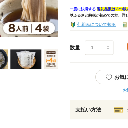
一度に決済する
返礼品数は３つ以
🔰ふるさと納税が初めての方、詳
仕組みについて知る
数量
お気
お
支払い方法