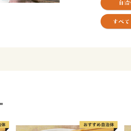
【発送停止期間】8月6日〜8
※日時指定・季節もの・定
発送停止に伴い、ポータル
に時間を要する場合がござ
ご迷惑をおかけいたします
す。
雲南市は、島根県の東部に位
す。
2004年（平成16年）に6
"
屋町・吉田村・掛合町）が
「雲南」という名前は、旧