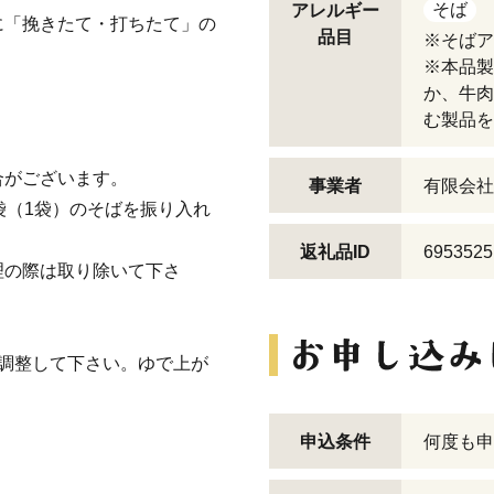
そば
アレルギー
に「挽きたて・打ちたて」の
品目
※そば
※本品製
か、牛肉
む製品
場合がございます。
事業者
有限会社
袋（1袋）のそばを振り入れ
返礼品ID
6953525
理の際は取り除いて下さ
調整して下さい。ゆで上が
申込条件
何度も申