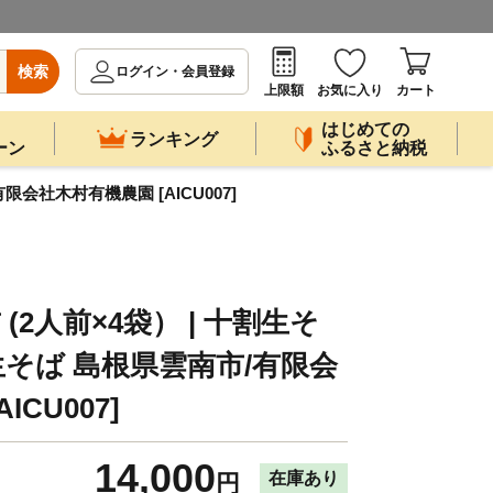
検索
ログイン・会員登録
上限額
お気に入り
カート
はじめての
ランキング
ーン
ふるさと納税
限会社木村有機農園 [AICU007]
(2人前×4袋） | 十割生そ
生そば 島根県雲南市/有限会
CU007]
14,000
在庫あり
円