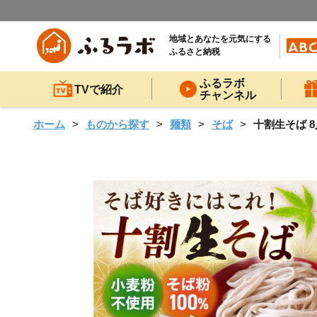
地域とあなたを元気にする
ふるさと納税
ふるラボ
TVで紹介
チャンネル
ホーム
ものから探す
麺類
そば
十割生そば 8