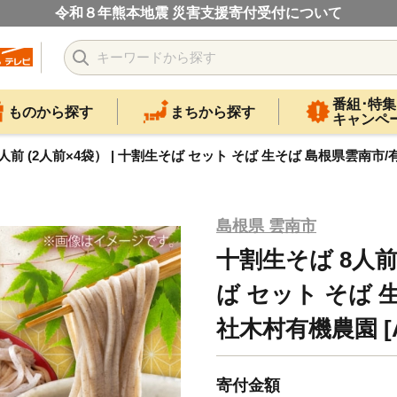
令和８年熊本地震 災害支援寄付受付について
番組･特集
ものから探す
まちから探す
キャンペ
人前 (2人前×4袋） | 十割生そば セット そば 生そば 島根県雲南市/有
島根県 雲南市
十割生そば 8人前 
ば セット そば 
社木村有機農園 [AI
寄付金額