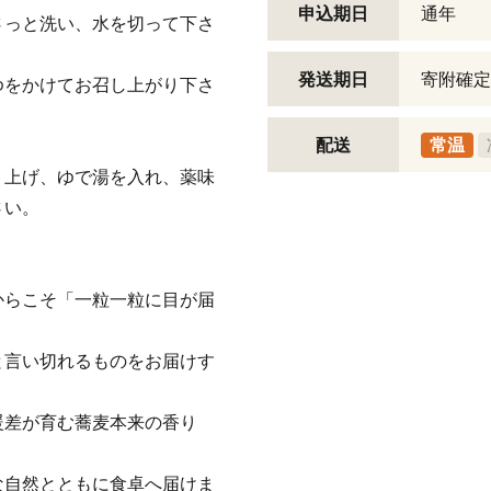
申込期日
通年
さっと洗い、水を切って下さ
発送期日
寄附確定
ゆをかけてお召し上がり下さ
配送
常温
り上げ、ゆで湯を入れ、薬味
さい。
からこそ「一粒一粒に目が届
と言い切れるものをお届けす
暖差が育む蕎麦本来の香り
。
な自然とともに食卓へ届けま