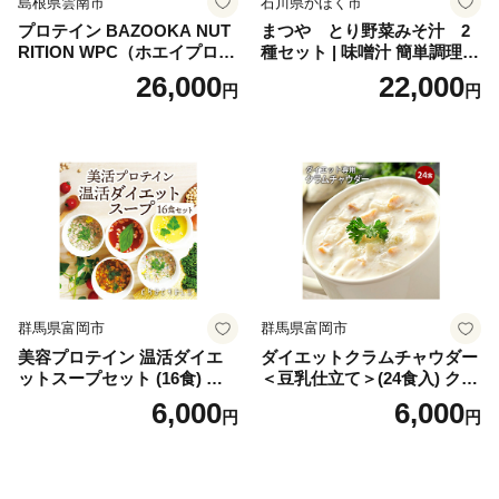
島根県雲南市
石川県かほく市
プロテイン BAZOOKA NUT
まつや とり野菜みそ汁 2
RITION WPC（ホエイプロテ
種セット | 味噌汁 簡単調理
イン）＜プレーン＞ 900g｜
お味噌 おみそ みそ とり野菜
26,000
22,000
円
円
バズーカ岡田監修・植物由来
時短料理 時短ごはん ご当地
の甘味料使用・国内製造 島
フリーズドライ
根県雲南市/株式会社アルプ
ロン [AIEN005]
群馬県富岡市
群馬県富岡市
美容プロテイン 温活ダイエ
ダイエットクラムチャウダー
ットスープセット (16食) 小
＜豆乳仕立て＞(24食入) クラ
分け スープ 食べ比べ セット
ムチャウダー 豆乳 ダイエッ
6,000
6,000
円
円
詰合せ クラムチャウダー チ
ト スープ プロテイン たんぱ
ゲ コーン ポタージュ トマト
く質 食物繊維 食品 F20E-799
温活 ダイエット 美容 プロテ
イン 食品 F20E-809