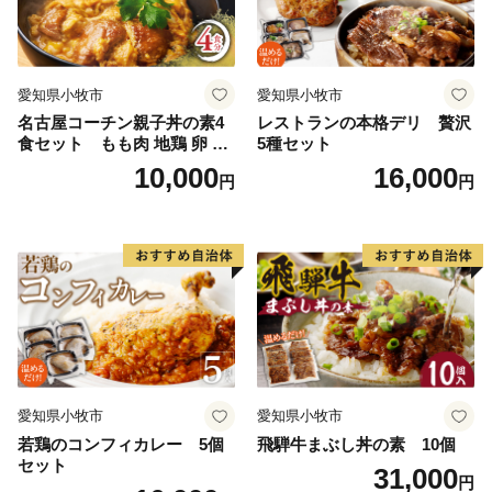
ス。このため「棋士のまち」を揚げて全国にPRしてい
ます。また、若手棋士の登竜門となる公式戦「加古川青
流戦」も創設しています。
愛知県小牧市
愛知県小牧市
名古屋コーチン親子丼の素4
レストランの本格デリ 贅沢
食セット もも肉 地鶏 卵 鶏
5種セット
肉
10,000
16,000
円
円
愛知県小牧市
愛知県小牧市
若鶏のコンフィカレー 5個
飛騨牛まぶし丼の素 10個
セット
31,000
円