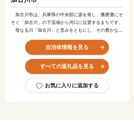
加古川市は、兵庫県の中央部に源を発し、播磨灘にそ
そぐ「加古川」の下流域から河口に位置するまちです。
母なる川「加古川」と営みをともにし、その豊かな恵
みを受けて育まれてきた加古川市は、古来より受け継が
れてきた自然・歴史・文化を大切にしながら、都市的な
自治体情報を見る
利便性も兼ね備えたまちの実現に取り組んでいます。
また、「ウェルネス都市宣言」を行い、市民がいきい
すべての返礼品を見る
きと毎日をすごすことのできるウェルネスライフを積極
的に支援し、次代を担う子どもたちに、夢と希望に満ち
た「ふるさと加古川」を創造するとともに、活力と魅力
お気に入りに追加する
にあふれ、笑顔で暮らせるまちづくりを推進していま
す。
＊＊＊＊＊＊＊＊＊＊＊＊＊＊＊＊＊＊＊＊
数字で読みとく加古川のスゴイとこ！！
＊＊＊＊＊＊＊＊＊＊＊＊＊＊＊＊＊＊＊＊