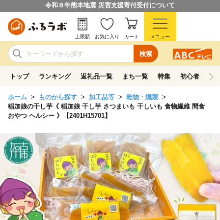
令和８年熊本地震 災害支援寄付受付について
上限額
お気に入り
カート
メニュー
検索
トップ
ランキング
返礼品一覧
まち一覧
特集
初心者ガイド
ホーム
ものから探す
加工品等
乾物・燻製
稲加娘の干し芋《 稲加娘 干し芋 さつまいも 干しいも 食物繊維 間食
おやつ ヘルシー 》【2401H15701】