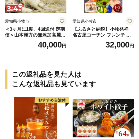
愛知県小牧市
愛知県小牧市
＜3ヶ月に1度、4回送付 定期
【ふるさと納税】小牧発祥
便＞山本漢方の無添加高麗人
名古屋コーチン フレンチ セ
参粒
ット 1 〜 2人前 コンソメスー
40,000
32,000
円
円
プ バロティーヌ パテ 生ハム
手羽元の赤ワイン煮 もも肉
のスモーク 冷蔵 チルド フラ
ンス料理 愛知県 小牧市 お取
り寄せ 送料無料
この返礼品を見た人は
こんな返礼品も見ています