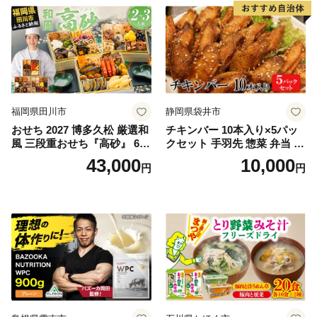
福岡県田川市
静岡県袋井市
おせち 2027 博多久松 厳選和
チキンバー 10本入り×5パッ
風 三段重おせち『高砂』 6.5
クセット 手羽先 惣菜 弁当 お
寸 3段重 2～3人前 おせち料
かず お酒 おつまみ ギフト キ
43,000
10,000
円
円
理 重箱 お正月 冷凍おせち 縁
ャンプ アウトドア キャンプ
起物 祝箸付 福岡 お節 オセチ
飯 保存食 非常食 鶏肉 肉 お
oseti osechi お祝い 迎春おせ
肉 鶏 人気 厳選 静岡県袋井市
ち 本格おせち おせち予約 年
末 年始 お取り寄せ 新春 贅沢
おせち こだわりおせち 惣菜
老舗おせち ふるさと納税お
せち 御節 お節料理 正月 調理
不要 おせち料理2027