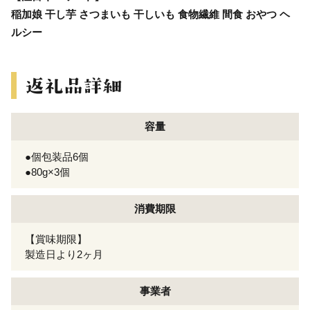
稲加娘 干し芋 さつまいも 干しいも 食物繊維 間食 おやつ ヘ
ルシー
容量
●個包装品6個
●80g×3個
消費期限
【賞味期限】
製造日より2ヶ月
事業者