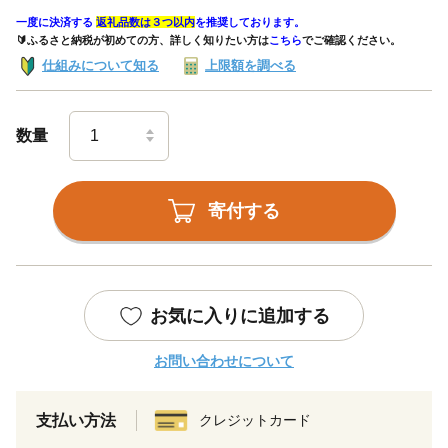
一度に決済する
返礼品数は３つ以内
を推奨しております。
🔰ふるさと納税が初めての方、詳しく知りたい方は
こちら
でご確認ください。
仕組みについて知る
上限額を調べる
数量
寄付する
お気に入りに追加する
お問い合わせについて
支払い方法
クレジットカード