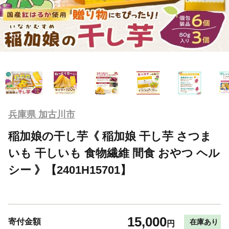
兵庫県 加古川市
稲加娘の干し芋《 稲加娘 干し芋 さつま
いも 干しいも 食物繊維 間食 おやつ ヘル
シー 》【2401H15701】
15,000
寄付金額
在庫あり
円