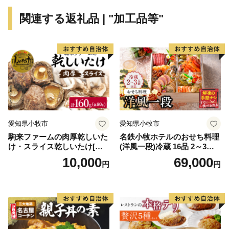
●約28,800,000足
関連する返礼品 | "加工品等"
1年間の靴下生産量（※2016年の加古川市内事業者に
よる靴下生産数/兵庫県靴下工業組合調べ）
奈良産地、関東産地と並ぶ靴下の3大産地、兵庫県。
その兵庫県の靴下生産量の約8割を加古川市内で占めて
います。ちなみに、市内で最初の靴下製造は明治19年と
いわれています。
●100軒
かつめし提供店（加古川市のソウルフード）
愛知県小牧市
愛知県小牧市
加古川市のご当地グルメ「かつめし」は、小学校の給
駒来ファームの肉厚乾しいた
名鉄小牧ホテルのおせち料理
食にも登場するほどの浸透っぷりです。市内に100軒以
け・スライス乾しいたけ[極
(洋風一段)冷蔵 16品 2～3人
上の提供店があるのは、ご当地グルメを抱える自治体の
上 肉厚 乾しいたけ 乾シイタ
前 2027年【数量限定 お申込
10,000
69,000
円
円
ケ 乾椎茸 干ししいたけ 干し
期限12/15】 解凍不要 ホテル
中でも脅威の店舗数となります。
椎茸 スライス 安心 安全 国産
特製 伝統 おせち 2027 おせち
●7人
採れたて 新鮮 きのこ 野菜]
料理 小牧市 お節 冷蔵おせち
加古川市在住・出身のプロ棋士
人気 新春 迎春おせち 定番お
せち 本格おせち 洋風おせち
将棋の現役プロは約160名、ゆかりのあるプロ棋士7
縁起物おせち 12月31日 お届
名が活躍している加古川市は全国でもめずらしいケー
け お正月 お取り寄せ