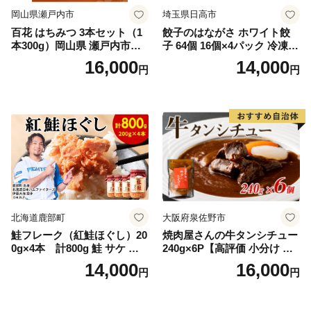
岡山県瀬戸内市
埼玉県日高市
百花 はちみつ 3本セット（1
餃子のはながさ ホワイト餃
本300g）岡山県 瀬戸内市産
子 64個 16個×4パック 冷凍
石黒農園 ヨーグルト パン 砂
中華 点心 B級グルメ ご当地
16,000
14,000
円
円
糖の代わり 香り高い いい香
野菜 おつまみ おかず 簡単調
り 季節の花の蜜 トンガリ容
理 時短 リピート 保存 豚肉
器入り
特製 ポーク 大きめ ジューシ
ー ギフト お取り寄せ 日高市
北海道鹿部町
大阪府泉佐野市
鮭フレーク（紅鮭ほぐし）20
焼肉屋さんの牛タンシチュー
0g×4本 計800g 鮭 サケ 鮭
240g×6P【高評価 小分け 惣
ほぐし サケフレーク シャケ
菜 牛たん 一人暮らし 冷凍】
14,000
16,000
円
円
フレーク 鮭フレーク