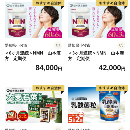
👉和歌山県串本町の「竹皮包みようかん本煉」
👉「竹皮包みようかん3本セット（本煉・柚子・桜）」
★ABCテレビのニュース情報番組「キャスト」で、
「串本食品株式会社」の“じゃばらマグロ” が紹介され
ました！
愛知県小牧市
愛知県小牧市
👉じゃばらマグロなど串本食品の返礼品はこちら
＜6ヶ月連続＞NMN 山本漢
＜3ヶ月連続＞NMN 山本漢
方 定期便
方 定期便
84,000
42,000
円
円