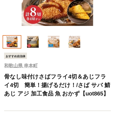
おすすめ自治体
和歌山県 串本町
骨なし味付けさばフライ4切＆あじフラ
イ4切 簡単！揚げるだけ！/さば サバ 鯖
あじ アジ 加工食品 魚 おかず【uot865】