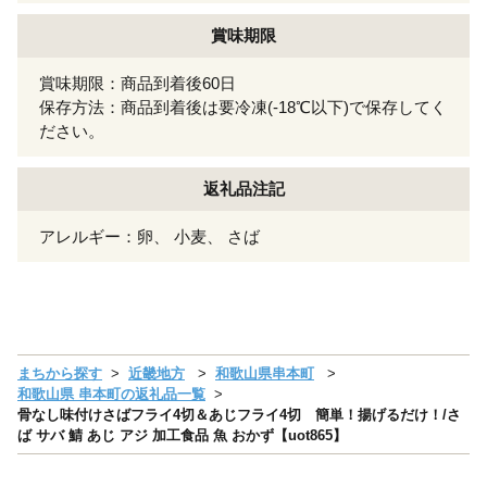
賞味期限
賞味期限：商品到着後60日
保存方法：商品到着後は要冷凍(-18℃以下)で保存してく
ださい。
返礼品注記
アレルギー：卵、 小麦、 さば
まちから探す
近畿地方
和歌山県串本町
和歌山県 串本町の返礼品一覧
骨なし味付けさばフライ4切＆あじフライ4切 簡単！揚げるだけ！/さ
ば サバ 鯖 あじ アジ 加工食品 魚 おかず【uot865】