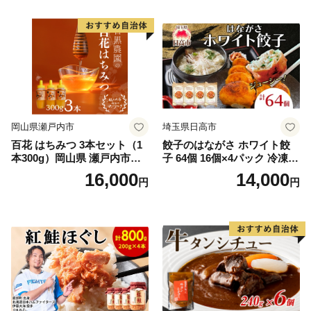
岡山県瀬戸内市
埼玉県日高市
百花 はちみつ 3本セット（1
餃子のはながさ ホワイト餃
本300g）岡山県 瀬戸内市産
子 64個 16個×4パック 冷凍
石黒農園 ヨーグルト パン 砂
中華 点心 B級グルメ ご当地
16,000
14,000
円
円
糖の代わり 香り高い いい香
野菜 おつまみ おかず 簡単調
り 季節の花の蜜 トンガリ容
理 時短 リピート 保存 豚肉
器入り
特製 ポーク 大きめ ジューシ
ー ギフト お取り寄せ 日高市