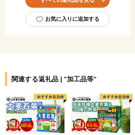
恵まれ、吉野熊野国立公園および枯木灘県立自然公園の
指定を受けています。
お気に入りに追加する
黒潮の恵みを受けて、年間平均気温17℃前後と気候は
いたって温暖。冬季でも平均気温6~8℃でほとんど雪を
見ることがありません。また総面積は約135km2で、そ
の80%を山林が占めていますが、地形は比較的ゆるやか
です。町の東部では水量豊かな古座川が延々60kmを南
に流れて太平洋に注ぎこんでいます。また1.8kmの沖合
には、和歌山県下最大の島、紀伊大島(面積9.93km2)が
関連する返礼品 | "加工品等"
浮かんでおり、平成11年9月のくしもと大橋開通により
本土とつながりました。
● 世界最北のサンゴの海
串本は北緯33度30分という位置にあり、本来、海藻
の茂る温帯の海に属します。しかし、南から暖かい水を
運んでくる黒潮の働きによって串本の海は常に暖めら