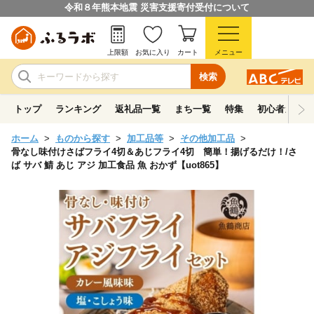
令和８年熊本地震 災害支援寄付受付について
上限額
お気に入り
カート
メニュー
検索
トップ
ランキング
返礼品一覧
まち一覧
特集
初心者ガイド
ホーム
ものから探す
加工品等
その他加工品
骨なし味付けさばフライ4切＆あじフライ4切 簡単！揚げるだけ！/さ
ば サバ 鯖 あじ アジ 加工食品 魚 おかず【uot865】