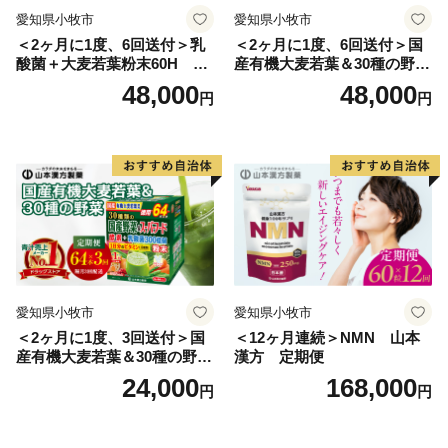
れ、南の海と同様のサンゴ群落が形成されています。世
愛知県小牧市
愛知県小牧市
界でもっとも北にあるサンゴの海、それが紀伊半島の先
＜2ヶ月に1度、6回送付＞乳
＜2ヶ月に1度、6回送付＞国
端にある串本の海なのです。
酸菌＋大麦若葉粉末60H 山
産有機大麦若葉＆30種の野
本漢方 定期便
菜 山本漢方 定期便
48,000
48,000
円
円
また、串本の海は暖かい海と冷たい海の接するところ
にあるため、海の中に四季があります。夏から秋にかけ
ての暖かいシーズンは沖縄やフィリピンなどとよく似た
サンゴ中心の景観を見せますが、冬からは海藻が生い茂
り、温帯的景観と熱帯的景観が混じる珍しい景観を見せ
ます。このような環境は世界的に見てもたいへん珍しい
ものです。
愛知県小牧市
愛知県小牧市
＜2ヶ月に1度、3回送付＞国
＜12ヶ月連続＞NMN 山本
本州最南端の町、串本町へ是非一度おこし下さい。
産有機大麦若葉＆30種の野
漢方 定期便
菜 山本漢方 定期便
24,000
168,000
円
円
★ABCテレビのニュース情報番組「news おかえり」
で、「 紅葉屋本舗」の“竹皮包みようかん本煉” が紹介
されました！