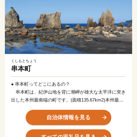
くしもとちょう
串本町
● 串本町ってどこにあるの？
串本町は、紀伊山地を背に潮岬が雄大な太平洋に突き
出した本州最南端の町です。(面積135.67km2)本州最南
端の地、潮岬は北緯33度26分、東経135度46分。これ
は、東京の八丈島とほぼ同緯度に位置します。茫々たる
自治体情報を見る
太平洋に面し、東西に長く延びた海岸線はこの地方の特
色であるリアス式海岸で、奇岩・怪石の雄大な自然美に
すべての返礼品を見る