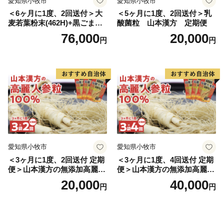
愛知県小牧市
愛知県小牧市
＜6ヶ月に1度、2回送付＞大
＜5ヶ月に1度、2回送付＞乳
麦若葉粉末(462H)+黒ごま黒
酸菌粒 山本漢方 定期便
豆きな粉+ 糖流茶 山本漢
76,000
20,000
円
円
方 定期便
愛知県小牧市
愛知県小牧市
＜3ヶ月に1度、2回送付 定期
＜3ヶ月に1度、4回送付 定期
便＞山本漢方の無添加高麗人
便＞山本漢方の無添加高麗人
参粒
参粒
20,000
40,000
円
円