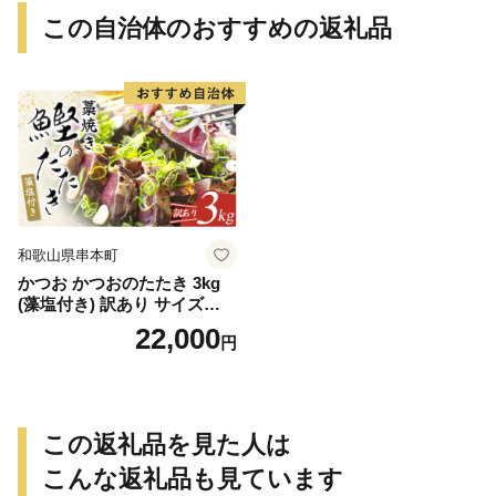
この自治体のおすすめの返礼品
和歌山県串本町
かつお かつおのたたき 3kg
(藻塩付き) 訳あり サイズふぞ
ろい 焼きが命！ 藁焼き / 鰹
22,000
円
かつお カツオのたたき 鰹の
たたき 冷凍 真空 大容量 【nk
s107B】
この返礼品を見た人は
こんな返礼品も見ています