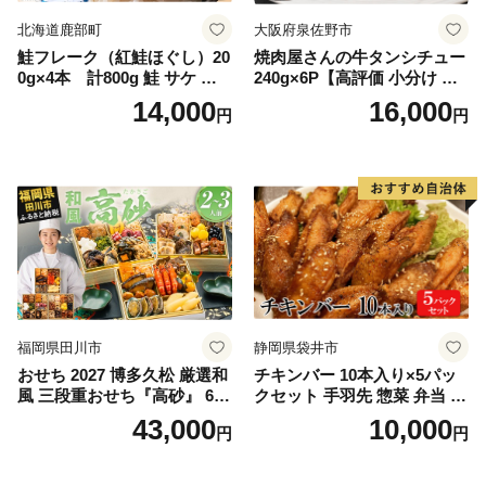
北海道鹿部町
大阪府泉佐野市
鮭フレーク（紅鮭ほぐし）20
焼肉屋さんの牛タンシチュー
0g×4本 計800g 鮭 サケ 鮭
240g×6P【高評価 小分け 惣
ほぐし サケフレーク シャケ
菜 牛たん 一人暮らし 冷凍】
14,000
16,000
円
円
フレーク 鮭フレーク
福岡県田川市
静岡県袋井市
おせち 2027 博多久松 厳選和
チキンバー 10本入り×5パッ
風 三段重おせち『高砂』 6.5
クセット 手羽先 惣菜 弁当 お
寸 3段重 2～3人前 おせち料
かず お酒 おつまみ ギフト キ
43,000
10,000
円
円
理 重箱 お正月 冷凍おせち 縁
ャンプ アウトドア キャンプ
起物 祝箸付 福岡 お節 オセチ
飯 保存食 非常食 鶏肉 肉 お
oseti osechi お祝い 迎春おせ
肉 鶏 人気 厳選 静岡県袋井市