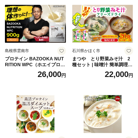
ち 本格おせち おせち予約 年
末 年始 お取り寄せ 新春 贅沢
おせち こだわりおせち 惣菜
老舗おせち ふるさと納税お
せち 御節 お節料理 正月 調理
不要 おせち料理2027
島根県雲南市
石川県かほく市
プロテイン BAZOOKA NUT
まつや とり野菜みそ汁 2
RITION WPC（ホエイプロテ
種セット | 味噌汁 簡単調理
イン）＜プレーン＞ 900g｜
お味噌 おみそ みそ とり野菜
26,000
22,000
円
円
バズーカ岡田監修・植物由来
時短料理 時短ごはん ご当地
の甘味料使用・国内製造 島
フリーズドライ
根県雲南市/株式会社アルプ
ロン [AIEN005]