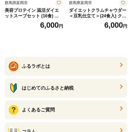
群馬県富岡市
群馬県富岡市
美容プロテイン 温活ダイエ
ダイエットクラムチャウダー
ットスープセット (16食) 小
＜豆乳仕立て＞(24食入) クラ
分け スープ 食べ比べ セット
ムチャウダー 豆乳 ダイエッ
6,000
6,000
円
円
詰合せ クラムチャウダー チ
ト スープ プロテイン たんぱ
ゲ コーン ポタージュ トマト
く質 食物繊維 食品 F20E-799
温活 ダイエット 美容 プロテ
イン 食品 F20E-809
ふるラボとは
はじめてのふるさと納税
よくあるご質問
コラム