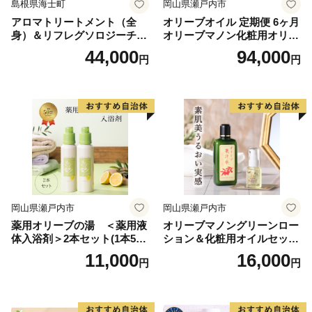
島根県海士町
岡山県瀬戸内市
アロマトリートメント（全
オリーブオイル 定期便 6ヶ月
身）＆リフレグソロジーチケ
オリーブマノン化粧用オリー
ット
ブオイル 200ml オリーブ オ
44,000
94,000
円
円
イル 美容 スキンケア 化粧用
油 オリーブ油 お楽しみ
岡山県瀬戸内市
岡山県瀬戸内市
薬用オリーブの湯 ＜薬用液
オリーブマノングリーンロー
体入浴剤＞2本セット(1本500
ション＆化粧用オイルセット
ml） 美容
美容グッズ スキンケア 化粧
11,000
16,000
円
円
水