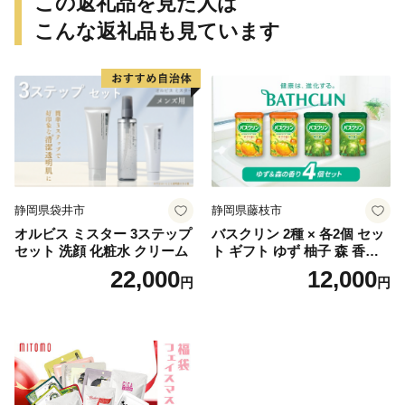
この返礼品を見た人は
こんな返礼品も見ています
静岡県袋井市
静岡県藤枝市
オルビス ミスター 3ステップ
バスクリン 2種 × 各2個 セッ
セット 洗顔 化粧水 クリーム
ト ギフト ゆず 柚子 森 香り
日用品 お風呂 バス用品 温活
22,000
12,000
円
円
アロマ 香り まとめ買い静岡
県 藤枝市 医薬部外品