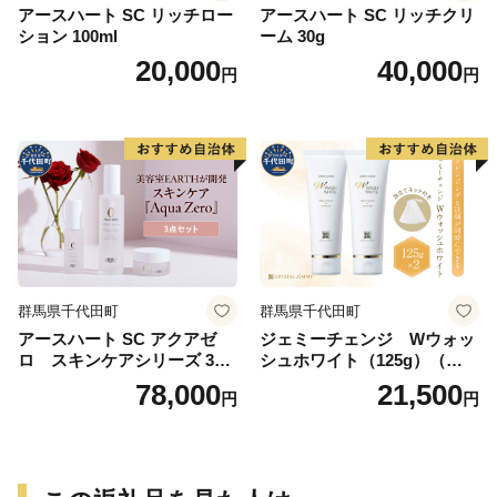
アースハート SC リッチロー
アースハート SC リッチクリ
ション 100ml
ーム 30g
20,000
40,000
円
円
群馬県千代田町
群馬県千代田町
アースハート SC アクアゼ
ジェミーチェンジ Wウォッ
ロ スキンケアシリーズ 3点
シュホワイト（125g）（泡立
セット
てネット付）×2本 群馬県 千
78,000
21,500
円
円
代田町