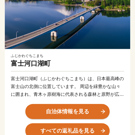
ふじかわぐちこまち
富士河口湖町
富士河口湖町（ふじかわぐちこまち）は、日本最高峰の
富士山の北側に位置しています。 周辺を緑豊かな山々
に囲まれ、青木ヶ原樹海に代表される森林と原野が広が
る自然環境の中で、富士五湖のうち、河口湖、西湖、精
進湖、本栖湖という全く特徴の異なった４つの湖を有す
自治体情報を見る
る日本屈指の景勝地として高い評価を得ています。南は
富士山の傾斜地、北は御坂山系に挟まれた高原のため夏
すべての返礼品を見る
季は過ごしやすく、四季折々、美しく豊かな自然を求め