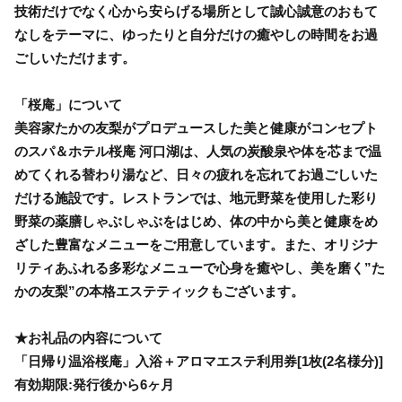
技術だけでなく心から安らげる場所として誠心誠意のおもて
なしをテーマに、ゆったりと自分だけの癒やしの時間をお過
ごしいただけます。
「桜庵」について
美容家たかの友梨がプロデュースした美と健康がコンセプト
のスパ＆ホテル桜庵 河口湖は、人気の炭酸泉や体を芯まで温
めてくれる替わり湯など、日々の疲れを忘れてお過ごしいた
だける施設です。レストランでは、地元野菜を使用した彩り
野菜の薬膳しゃぶしゃぶをはじめ、体の中から美と健康をめ
ざした豊富なメニューをご用意しています。また、オリジナ
リティあふれる多彩なメニューで心身を癒やし、美を磨く”た
かの友梨”の本格エステティックもございます。
★お礼品の内容について
「日帰り温浴桜庵」入浴＋アロマエステ利用券[1枚(2名様分)]
有効期限:発行後から6ヶ月