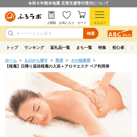
令和８年熊本地震 災害支援寄付受付について
上限額
お気に入り
カート
メニュー
検索
トップ
ランキング
返礼品一覧
まち一覧
特集
初心者ガイド
ホーム
ものから探す
美容
その他美容
【桜庵】日帰り温浴桜庵の入浴＋アロマエステ ペア利用券