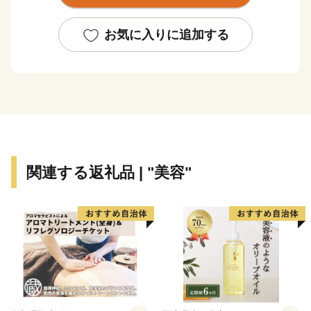
て国内外から多くの人々が訪れる国際観光地です。後世
に向け「富士山」が世界文化遺産であり続けるよう、
お気に入りに追加する
様々な政策に取り組んでいます。
都心から車で約９０分の場所に位置する富士河口湖町で
は、河口湖美術館や河口湖ステラシアターなどの文化・
観光施設のほか、富士山と湖が眺望できる温泉郷、旅
館、ホテルなどの宿泊施設も充実しています。 ハーブ
フェスティバルや紅葉まつりなど季節を感じることので
きるイベントのほかにも、富士山河口湖音楽祭や、４つ
関連する返礼品 | "美容"
の湖で行われる花火大会、マラソンなど多彩なイベント
が開催され、１年を通じて楽しむことができます。