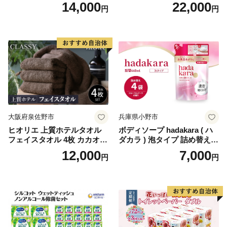
り×12セット)【1256759】
パー（ダブル）64ロール(8ロ
14,000
22,000
円
円
ール×8パック) 開成町 トイレ
ットペーパーダブル 日用品
国産 新生活 ダブル SDGs 備
蓄 防災 エコ 消耗品 生活雑貨
生活用品 無香料 トイレット
ペーパー ダブル といれっと
ぺーぱー トイレ クレシア ト
イレットペーパー [BDBH002
-1]
大阪府泉佐野市
兵庫県小野市
ヒオリエ 上質ホテルタオル
ボディソープ hadakara ( ハ
フェイスタオル 4枚 カカオ
ダカラ ) 泡タイプ 詰め替え 4
【タオル 泉州タオル 吸水 普
40ml×4袋 ボディーソープ 泡
12,000
7,000
円
円
段使い 無地 シンプル 日用品
ボディソープ 泡 日用品 消耗
ふわふわ ふかふか 家族 たお
品 バス用品 大容量 いい 匂い
る 一人暮らし】
ボディ 保湿 LION ライオン
泡石鹸 石鹸 兵庫 兵庫県 小野
市