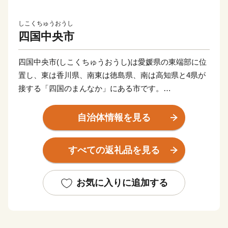
しこくちゅうおうし
四国中央市
四国中央市(しこくちゅうおうし)は愛媛県の東端部に位
置し、東は香川県、南東は徳島県、南は高知県と4県が
接する「四国のまんなか」にある市です。
県都松山市と高松市へは約80 km、高知市までは約60
km、徳島市までは約100 km、大阪市へ約300 km、東京
自治体情報を見る
都まで約800 kmの距離にあります。
すべての返礼品を見る
古くから「お札と切手以外は何でも揃う」と言われるほ
ど多種多様な紙製品がこの地で現在も生産されていま
す。
お気に入りに追加する
また、紙・パルプ製品分野における自治体別「製造品出
荷額等」で20年連続全国1位となるなど、名実共に「日
本一の紙のまち」です。