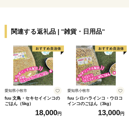
【ふるさと納税の対象となる地方団体の指定について】
四国中央市は、総務大臣よりふるさと納税の対象となる
地方団体に指定されました。
関連する返礼品 | "雑貨・日用品"
今後も適正かつ公正な運営に努めて参りますので、どう
か引き続き四国中央市を応援いただきますようお願い致
します。
愛知県小牧市
愛知県小牧市
fuu 文鳥・セキセイインコの
fuu シロハラインコ・ウロコ
ごはん（5kg）
インコのごはん（3kg）
18,000
13,000
円
円