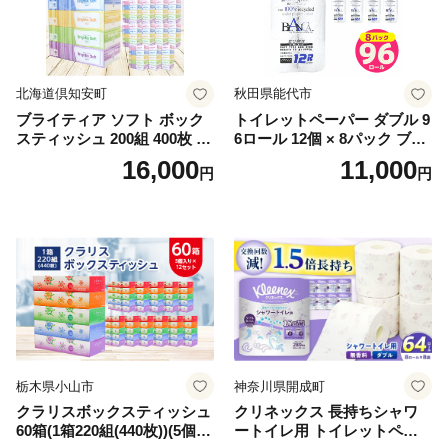
北海道倶知安町
秋田県能代市
ブライティア ソフト ボック
トイレットペーパー ダブル 9
スティッシュ 200組 400枚 60
6ロール 12個 × 8パック ブラ
箱 日本製 まとめ買い ティッ
ンカ 再生紙 100％ 芯あり 日
16,000
11,000
円
円
シュ リサイクル 長持 防災 常
用品 消耗品 無香料 生活用品
備品 日用雑貨 消耗品 生活必
備蓄 秋田県 能代市 送料無料
需品 備蓄 ペーパー 紙 北海道
《能代製紙》
倶知安町 日用品
栃木県小山市
神奈川県開成町
クラリスボックスティッシュ
クリネックス 長持ちシャワ
60箱(1箱220組(440枚))(5個入
ートイレ用 トイレットペー