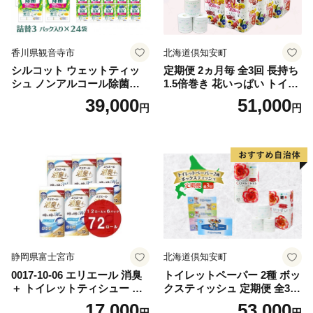
香川県観音寺市
北海道倶知安町
シルコット ウェットティッ
定期便 2ヵ月毎 全3回 長持ち
シュ ノンアルコール除菌詰
1.5倍巻き 花いっぱい トイレ
替（43枚×3P）×24袋 日用品
ットペーパー ダブル 45ｍ 計
39,000
51,000
円
円
おもちゃ 拭き取り 手拭き 外
72ロール 全18種 花柄 プリン
出時 お出かけ時 食事前 緑茶
ト ハーブ 香り付き 日本製 ま
カテキン配合
とめ買い 防災 常備品 ペーパ
ー 消耗品 備蓄 送料無料 北海
道 倶知安町 日用品
静岡県富士宮市
北海道倶知安町
0017-10-06 エリエール 消臭
トイレットペーパー 2種 ボッ
＋ トイレットティシュー し
クスティッシュ 定期便 全3
っかり香るフレッシュクリア
回 日本製 まとめ買い 防災
17,000
53,000
円
円