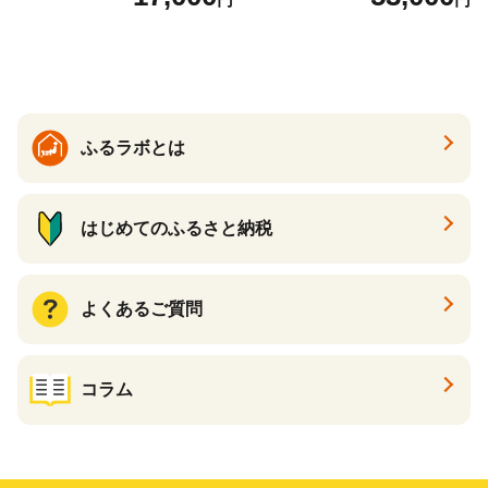
の香り ダブル 12ロール×6パ
常備品 日用雑貨 消耗品 生活
ック 72ロール 25m トイレ
必需品 大容量 備蓄 リサイク
ットペーパー パルプ100％ 消
ル ティッシュ ペーパー まと
臭 防臭 日用品 消耗品 備蓄
め買い 雑貨 倶知安町
ふるラボとは
はじめてのふるさと納税
よくあるご質問
コラム