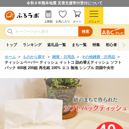
令和８年熊本地震 災害支援寄付受付について
上限額
お気に入り
カート
メニュー
検索
トップ
ランキング
返礼品一覧
まち一覧
特集
初心者ガイド
ホーム
ものから探す
雑貨・日用品
その他雑貨・日用品
ティッシュペーパー ティッシュ イットコ 詰め替えティッシュ ソフト
パック 400枚 200組 再生紙 100% エコ 無地 シンプル 四国中央市