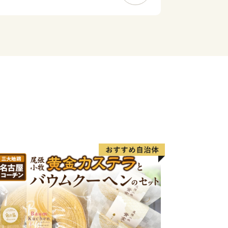
市は、市制を施行した昭和28年12
中核的な都市として、自動車関連産業
きました。平成23年4月1日には一色
、令和2年で10年目を迎えています。
）やカーネーション、養殖うなぎなど
多く有することとなった西尾市は、農水
、工業、商業のバランスの取れた産業を
西尾の抹茶」、「三河一色えびせんべ
標（地域ブランド）にも認定されている
す。
跡や名所が点在し、伝統的な祭りや民
るほか、海・山・川など自然環境も豊か
けあい、心豊かに暮らせるまち」それが