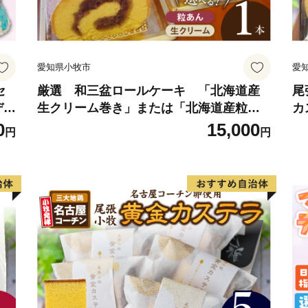
【お問い合わせ先】
■ 返礼品・配送に関する問
一般社団法人西尾市観光協
愛知県小牧市
愛
※西尾市は、返礼品に関す
TEL：0563-57-7882
セ
厳選 和三盆ロールケーキ 「北海道産
尾
デザ
生クリーム巻き」または「北海道産粒あ
カ
Mail：furusato@katch.ne.jp
送
ん巻き」（サイズ：レギュラー） 和三
（
0
15,000
円
円
ラ
盆 北海道産生クリーム 北海道産粒あん 3
ト
■ ワンストップ特例に関す
ケー
4cm 冷凍 愛知県 小牧市 アンプチベアや
ム
愛知県西尾市ふるさと納税
ぐま
ン
（シフトプラス株式会社）
ま
※西尾市は、ワンストップ
TEL：050-3114-2837
Mail：support@nishio.furusat
■ その他に関する問い合わ
西尾市総合政策部秘書政策