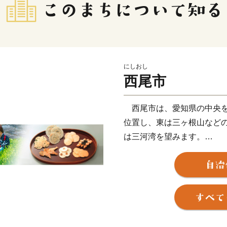
にしおし
西尾市
西尾市は、愛知県の中央を
位置し、東は三ヶ根山など
は三河湾を望みます。
鎌倉時代に足利義氏によっ
この地域の拠点として発展
代に城下町が形成されました
の居城となると、六万石城
ようになり、その栄華は祇
ています。