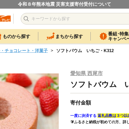
令和８年熊本地震 災害支援寄付受付について
番組･特集
ものから探す
まちから探す
キャンペ
子・チョコレート・洋菓子
ソフトバウム いちご・K312
愛知県 西尾市
ソフトバウム い
寄付金額
一度に決済する
返礼品数は３つ以
🔰ふるさと納税が初めての方、詳