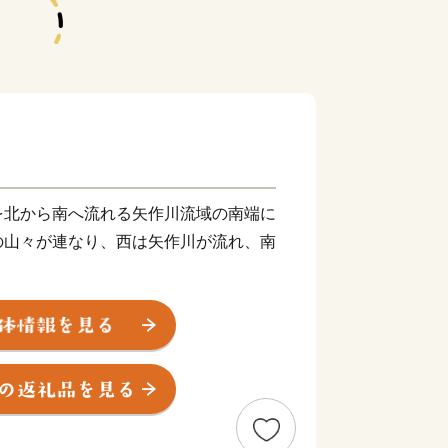
北から南へ流れる矢作川流域の南端に
の山々が連なり、西は矢作川が流れ、南
て築かれたと伝えられる「西条城」は、
を続け、「西尾城」と改称された江戸時
。明和元年（1764年）、大給松平家
下町として商業がさらに賑わいを見せる
園祭として有形無形で今も大切に残され