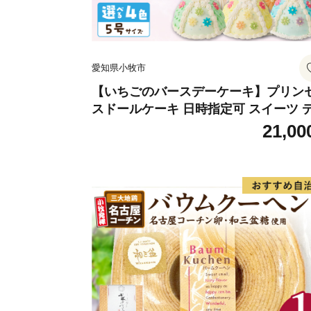
愛知県小牧市
【いちごのバースデーケーキ】プリン
スドールケーキ 日時指定可 スイーツ 
ート 洋菓子 お取り寄せ 愛知県 小牧市 
21,00
料無料 誕生日 クリスマス お祝い キャ
クター デコレーションケーキ ホール
キ 人形 かわいい こども