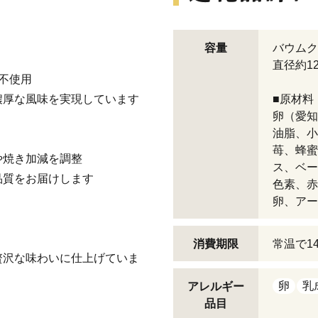
容量
バウムク
直径約12
不使用
濃厚な風味を実現しています
■原材料
卵（愛知
油脂、小
苺、蜂蜜
や焼き加減を調整
ス、ベー
品質をお届けします
色素、赤
卵、アー
消費期限
常温で1
贅沢な味わいに仕上げていま
卵
乳
アレルギー
品目