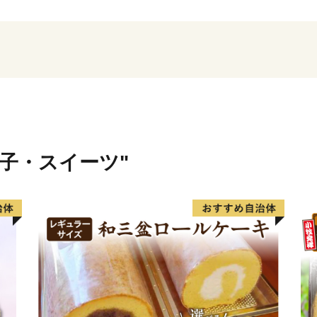
そのような歴史を有する西尾
月15日以降、西三河南部の
の発展とともに成長し続けて
町、吉良町、幡豆町と合併し
合併により、抹茶（てん茶
の全国有数の地域資源を数
産物の生産も盛んで、農業
展開しています。
菓子・スイーツ"
特に「一色産うなぎ」、「
い」は特許庁の地域団体商
全国に誇る三大ブランドで
また、市内には歴史的な史
俗芸能も多く伝えられてい
な「自然と文化と人々がと
六万石城下町・西尾です。