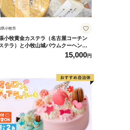
い合わせ
会
知県小牧市
る事務を外部委託しています。
張小牧黄金カステラ（名古屋コーチン
ステラ）と小牧山城バウムクーヘン
コーチン卵と和三盆糖使用）のセッ
15,000
円
 名古屋コーチン カステラ ザラメ バー
る問い合わせ
クーヘン 和三盆 小牧銘菓 バウムクーヘ
ワンストップ受付センター
 常温 愛知県 小牧市 アンプチベアやぐ
特例申請受付業務を外部委託しています
o-lg.jp
せ
課