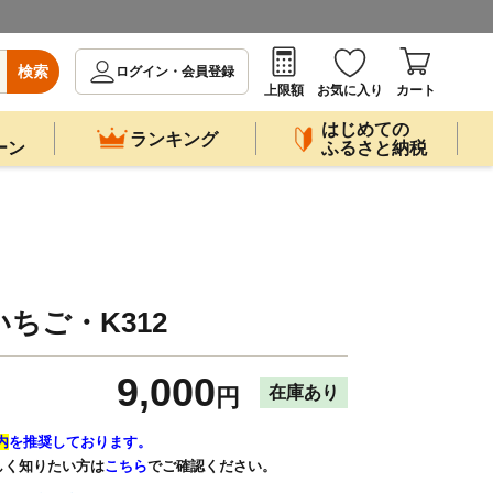
検索
ログイン・会員登録
上限額
お気に入り
カート
はじめての
ランキング
ーン
ふるさと納税
ちご・K312
9,000
在庫あり
円
内
を推奨しております。
しく知りたい方は
こちら
でご確認ください。