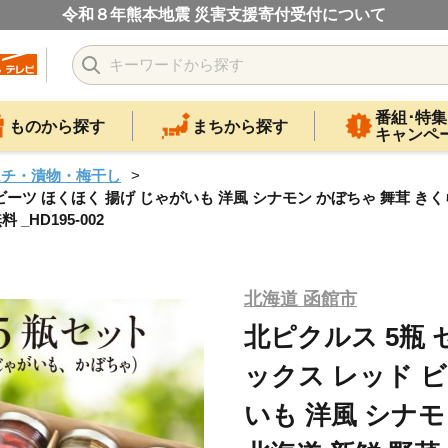
令和８年熊本地震 災害支援寄付受付について
番組･特集
ものから探す
まちから探す
キャンペ
ムチ・漬物・梅干し
 ビーツ ほくほく 揚げ じゃがいも 洋風 シナモン かぼちゃ 舞茸 きく
_HD195-002
北海道 函館市
北ピクルス 5瓶 
ックス レッド ビ
いも 洋風 シナモ