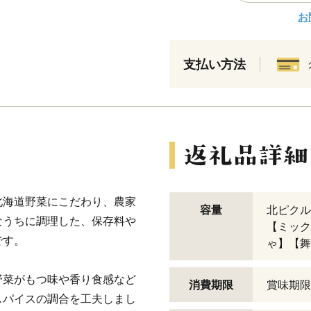
お
支払い方法
北海道野菜にこだわり、農家
容量
北ピクル
なうちに調理した、保存料や
【ミック
です。
ゃ】【舞
野菜がもつ味や香り食感など
消費期限
賞味期限
スパイスの調合を工夫しまし