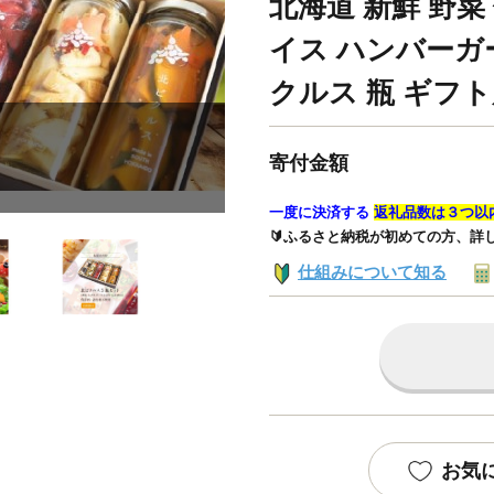
北海道 新鮮 野菜
イス ハンバーガー
クルス 瓶 ギフト用
寄付金額
一度に決済する
返礼品数は３つ以
🔰ふるさと納税が初めての方、詳
仕組みについて知る
お気