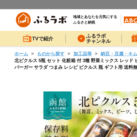
地域とあなたを元気にする
ふるさと納税
ふるラボ
TVで紹介
チャンネル
ホーム
ものから探す
加工品等
納豆・豆腐・キ
北ピクルス 5瓶 セット 化粧箱 付 3種 野菜ミックス レッド
バーガー サラダ つまみ レシピ ピクルス 瓶 ギフト用 送料無料 