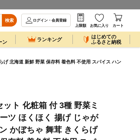
検索
ログイン・会員登録
上限額
お気に入り
カート
はじめての
ランキング
ーン
ふるさと納税
らげ 北海道 新鮮 野菜 保存料 着色料 不使用 スパイス ハン
セット 化粧箱 付 3種 野菜ミ
ーツ ほくほく 揚げ じゃが
ン かぼちゃ 舞茸 きくらげ