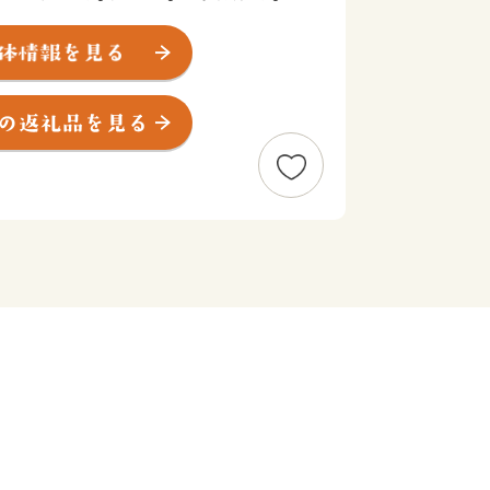
海に囲まれていて、東西から流れてくる
を受けて豊富な漁場を形成しているた
しむことができます。
アに代表される異国情緒あふれる街並み
」から西洋文化をいち早く取り入れてハ
とにより形成されたもので、独特のモダ
そのまま残っています。
「景観・街並み」、「食」をはじめとし
ることで、まちの活性化を図っていきた