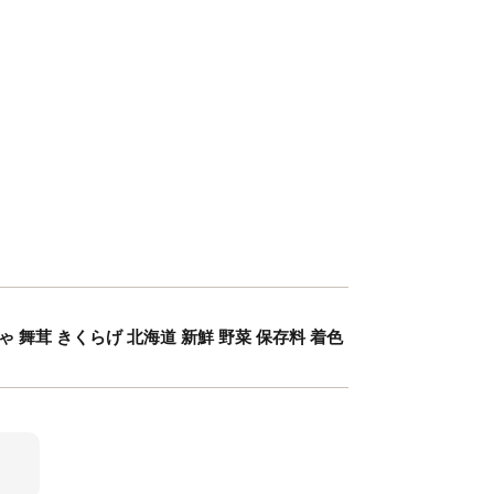
ゃ 舞茸 きくらげ 北海道 新鮮 野菜 保存料 着色