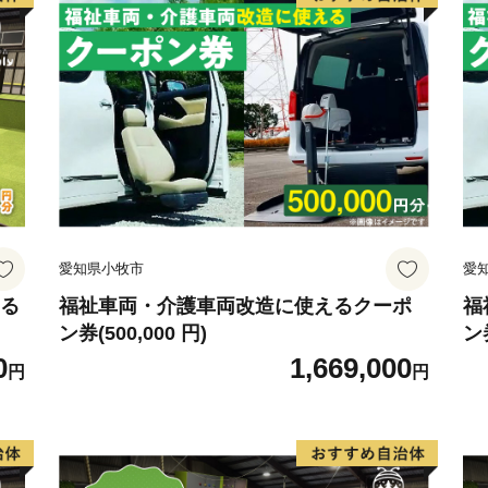
愛知県小牧市
愛
える
福祉車両・介護車両改造に使えるクーポ
福
ン券(500,000 円)
ン券
0
1,669,000
円
円