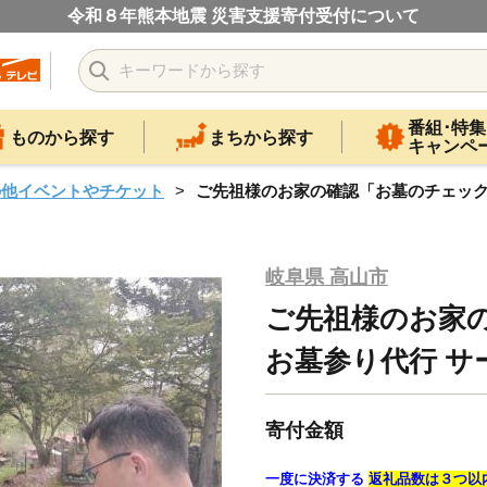
令和８年熊本地震 災害支援寄付受付について
番組･特集
ものから探す
まちから探す
キャンペ
の他イベントやチケット
ご先祖様のお家の確認「お墓のチェック」
岐阜県 高山市
ご先祖様のお家
お墓参り代行 サー
寄付金額
一度に決済する
返礼品数は３つ以