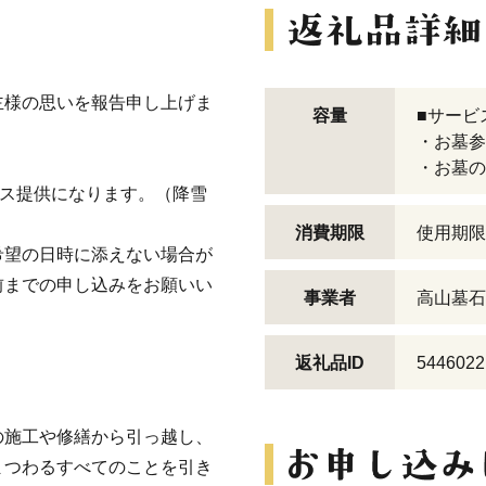
主様の思いを報告申し上げま
容量
■サービ
・お墓参
・お墓の
ビス提供になります。（降雪
消費期限
使用期限
希望の日時に添えない場合が
前までの申し込みをお願いい
事業者
高山墓石
返礼品ID
5446022
の施工や修繕から引っ越し、
まつわるすべてのことを引き