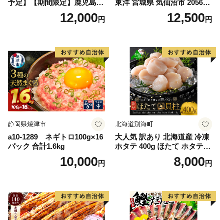
予定】【期間限定】鹿児島県
東洋 宮城県 気仙沼市 205649
大隅産うなぎ蒲焼4尾（400
91] 鮭 魚介類 海鮮 訳アリ 規
12,000
12,500
円
円
g） KN007-023
格外 不揃い さけ サケ 鮭切身
シャケ 切り身 冷凍 家庭用 お
かず 弁当 支援 サーモン 銀鮭
切り身 魚 わけあり
静岡県焼津市
北海道別海町
a10-1289 ネギトロ100g×16
大人気 訳あり 北海道産 冷凍
パック 合計1.6kg
ホタテ 400g ほたて ホタテ
帆立 貝柱 海鮮 魚介類 刺身
10,000
8,000
円
円
大粒 天然 海鮮 ランキング 大
人気 人気 おすすめ 訳あり ）