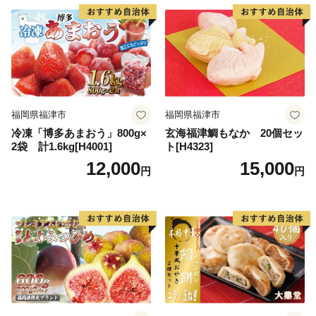
福岡県福津市
福岡県福津市
冷凍「博多あまおう」800g×
玄海福津鯛もなか 20個セッ
2袋 計1.6kg[H4001]
ト[H4323]
12,000
15,000
円
円