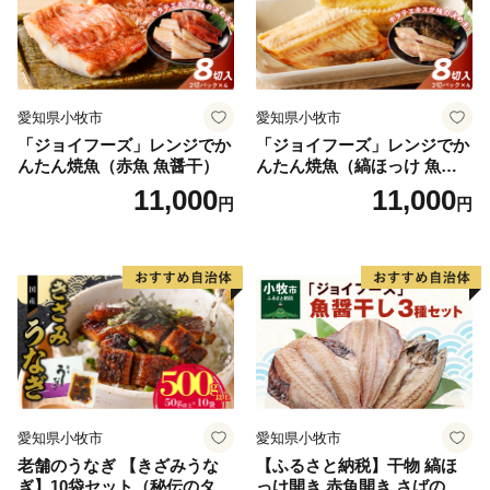
愛知県小牧市
愛知県小牧市
「ジョイフーズ」レンジでか
「ジョイフーズ」レンジでか
んたん焼魚（赤魚 魚醤干）
んたん焼魚（縞ほっけ 魚醤
干）
11,000
11,000
円
円
愛知県小牧市
愛知県小牧市
老舗のうなぎ 【きざみうな
【ふるさと納税】干物 縞ほ
ぎ】10袋セット（秘伝のタレ
っけ開き 赤魚開き さばの開