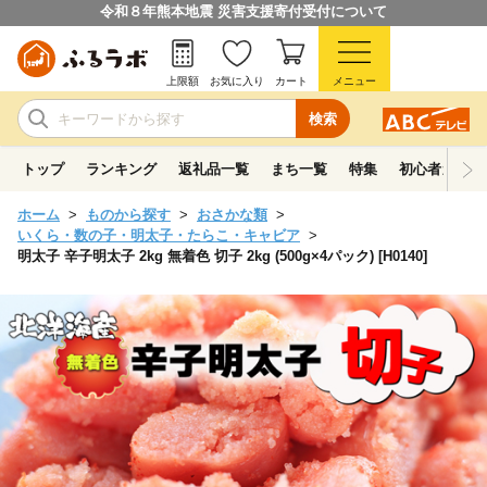
令和８年熊本地震 災害支援寄付受付について
上限額
お気に入り
カート
メニュー
検索
トップ
ランキング
返礼品一覧
まち一覧
特集
初心者ガイド
ホーム
ものから探す
おさかな類
いくら・数の子・明太子・たらこ・キャビア
明太子 辛子明太子 2kg 無着色 切子 2kg (500g×4パック) [H0140]