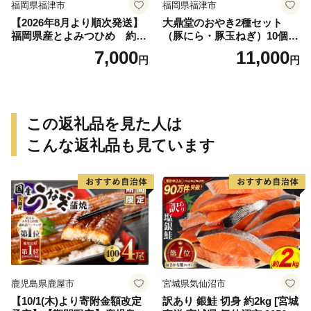
福岡県福津市
福岡県福津市
【2026年8月より順次発送】
大鼎堂のおやき2種セット
福岡県産とよみつひめ 約30
（豚にら・豚玉ねぎ）10個×2
0g×2パック[H2298]
袋×2種 計40個[H4514]
7,000
11,000
円
円
この返礼品を見た人は
こんな返礼品も見ています
鹿児島県鹿屋市
宮城県気仙沼市
【10/1(木)より寄附金額改定
訳あり 銀鮭 切身 約2kg [宮城