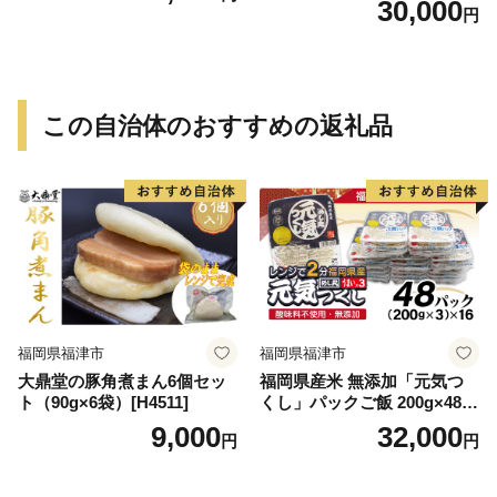
30,000
円
祝い事 お祝い ハレの日 食品
冷蔵 宝水産 国産 由良半島 愛
媛県【えひめの町（超）推
し！（愛南町）】(295)
この自治体のおすすめの返礼品
福岡県福津市
福岡県福津市
大鼎堂の豚角煮まん6個セッ
福岡県産米 無添加「元気つ
ト（90g×6袋）[H4511]
くし」パックご飯 200g×48パ
ック[H2309]
9,000
32,000
円
円