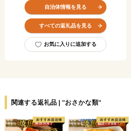
された「神宿る島」宗像・沖ノ島と関連遺産群の一つで
自治体情報を見る
ある新原・奴山古墳群、日本一の大しめ縄と「光の道」
で有名な宮地嶽神社、映画などで度々登場する津屋崎千
すべての返礼品を見る
軒、唐津街道の畦町宿など、歴史と伝統も福津の大切な
財産です。
お気に入りに追加する
関連する返礼品 | "おさかな類"