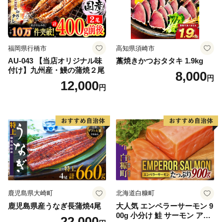
福岡県行橋市
高知県須崎市
AU-043 【当店オリジナル味
藁焼きかつおタタキ 1.9kg
付け】九州産・鰻の蒲焼２尾
8,000
円
12,000
円
鹿児島県大崎町
北海道白糠町
鹿児島県産うなぎ長蒲焼4尾
大人気 エンペラーサーモン 9
00g 小分け 鮭 サーモン アト
22,000