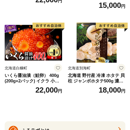
円
ランティックサーモン 水産
15,000
円
庁長官賞 受賞 さけ シャケ し
ゃけ sake カルパッチョ ソテ
ー レアステーキ 人気 高級 大
満足 美味しい 贈答 生食用 刺
身 お刺身 刺し身 魚介類 海鮮
冷凍 厚切り 薄切り ふるさと
納税 ふるさとチョイス チョ
イス 北海道 白糠町
北海道白糠町
北海道別海町
いくら醤油漬（鮭卵） 400g
北海道 野付産 冷凍 ホタテ 貝
(200g×2パック) イクラ 小分
柱 ジャンボホタテ500g 濃厚
け いくら醤油漬 鮭いくら い
な旨味と甘み （ほたて ホタ
22,000
18,000
円
円
くら醤油漬け 鮭 鮭卵 ikura
テ 帆立 貝柱 ホタテ貝柱 大玉
醤油いくら 冷凍いくら いく
大粒 北海道 別海 野付 ふるさ
ら北海道 醤油鮭いくら 人気
と納税）
大好評品 北海道 白糠町