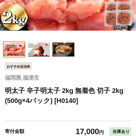
おすすめ自治体
福岡県 福津市
明太子 辛子明太子 2kg 無着色 切子 2kg
(500g×4パック) [H0140]
17,000
寄付金額
在庫あり
円