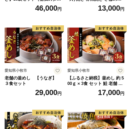
付）
き 魚醤干し 3種 セット 詰め
46,000
13,000
円
円
合わせ 魚 おかず 肉厚 おいし
い さば 赤魚 縞ホッケ ジョイ
フーズ 魚貝類 お取り寄せ お
取り寄せグルメ 魚醤 ナンプ
ラー 愛知県 小牧市 冷凍 送料
無料
愛知県小牧市
愛知県小牧市
老舗の釜めし 【うなぎ】
【ふるさと納税】釜めし 約 5
３食セット
00ｇ × 3食 セット 鮭 老舗 急
速冷凍 レンチン 時短 簡単調
29,000
17,000
円
円
理 食品 加工品 海鮮 手作り
ほくほく ご飯 お弁当 おにぎ
り お茶漬け お取り寄せ お取
り寄せグルメ 愛知県 小牧市
送料無料