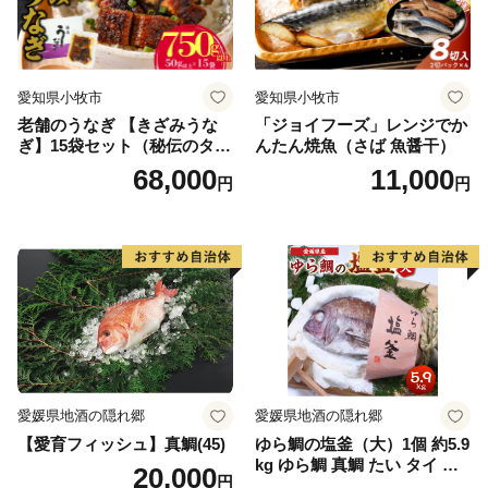
愛知県小牧市
愛知県小牧市
老舗のうなぎ 【きざみうな
「ジョイフーズ」レンジでか
ぎ】15袋セット（秘伝のタレ
んたん焼魚（さば 魚醤干）
付）
68,000
11,000
円
円
愛媛県地酒の隠れ郷
愛媛県地酒の隠れ郷
【愛育フィッシュ】真鯛(45)
ゆら鯛の塩釜（大）1個 約5.9
kg ゆら鯛 真鯛 たい タイ 鯛
20,000
円
塩釜焼き 塩釜 魚 魚介類 海鮮