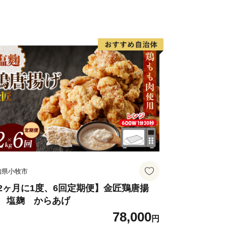
う位置にあり、本来、海藻の茂る温帯
南から暖かい水を運んでくる黒潮の働き
められ、南の海と同様のサンゴ群落が形
っとも北にあるサンゴの海、それが紀伊
なのです。
と冷たい海の接するところにあるた
す。夏から秋にかけての暖かいシーズン
よく似たサンゴ中心の景観を見せます
知県小牧市
り、温帯的景観と熱帯的景観が混じる珍
ような環境は世界的に見てもたいへん珍
2ヶ月に1度、6回定期便】金匠鶏唐揚
 塩麹 からあげ
78,000
円