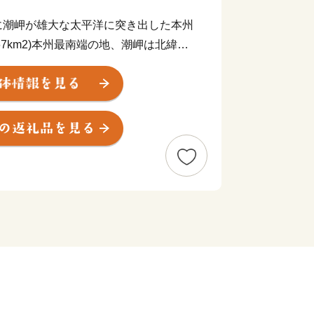
？
潮岬が雄大な太平洋に突き出した本州
67km2)本州最南端の地、潮岬は北緯33
。これは、東京の八丈島とほぼ同緯度に位
に面し、東西に長く延びた海岸線はこの
海岸で、奇岩・怪石の雄大な自然美に恵
よび枯木灘県立自然公園の指定を受けて
平均気温17℃前後と気候はいたって
8℃でほとんど雪を見ることがありませ
2で、その80%を山林が占めています
です。町の東部では水量豊かな古座川が
洋に注ぎこんでいます。また1.8kmの
、紀伊大島(面積9.93km2)が浮かん
しもと大橋開通により本土とつながりま