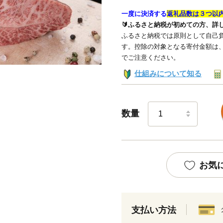
一度に決済する
返礼品数は３つ以
🔰ふるさと納税が初めての方、詳
ふるさと納税では原則として自己負
す。控除の対象となる寄付金額は
でご注意ください。
仕組みについて知る
数量
お気
支払い方法