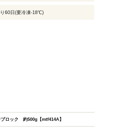
60日(要冷凍-18℃)
ロック 約500g【mtf414A】