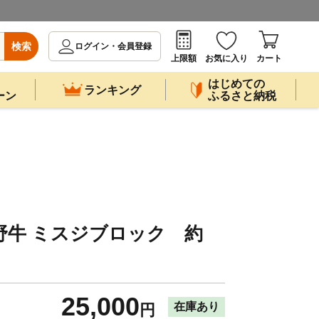
検索
ログイン・会員登録
上限額
お気に入り
カート
はじめての
ランキング
ーン
ふるさと納税
野牛 ミスジブロック 約
】
25,000
在庫あり
円