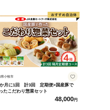
是非一度おこし下さい。
番組「news おかえり」で、「 紅葉
ん本煉” が紹介されました！
包みようかん本煉」
セット（本煉・柚子・桜）」
報番組「キャスト」で、「串本食品株
” が紹介されました！
食品の返礼品はこちら
知県小牧市
2か月に1回 計3回 定期便>国産豚で
ったこだわり惣菜セット
48,000
円