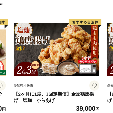
した。
"
● 世界最北のサンゴの海
串本は北緯33度30分とい
の海に属します。しかし、
によって串本の海は常に暖
成されています。世界でも
半島の先端にある串本の海
また、串本の海は暖かい海
め、海の中に四季がありま
は沖縄やフィリピンなどと
愛知県小牧市
愛
が、冬からは海藻が生い茂
しい景観を見せます。この
で
【2ヶ月に1度、3回定期便】金匠鶏唐揚
【
げ 塩麹 からあげ
げ
しいものです。
0
39,000
円
円