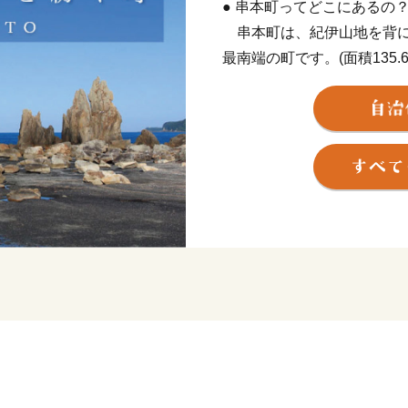
● 串本町ってどこにあるの
串本町は、紀伊山地を背に
最南端の町です。(面積135.
度26分、東経135度46分
置します。茫々たる太平洋
地方の特色であるリアス式
まれ、吉野熊野国立公園お
います。
黒潮の恵みを受けて、年間
温暖。冬季でも平均気温6~
ん。また総面積は約135km
が、地形は比較的ゆるやか
延々60kmを南に流れて太平
沖合には、和歌山県下最大の島
でおり、平成11年9月のく