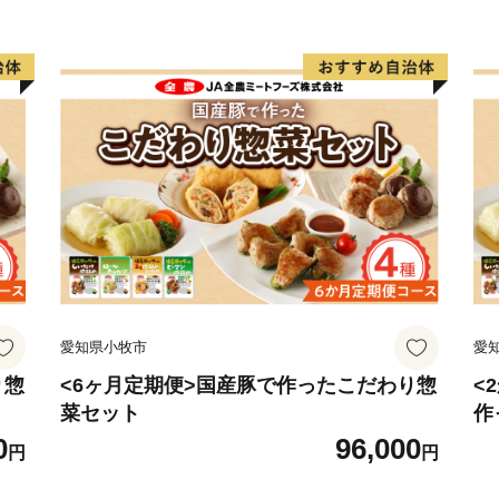
本州最南端の町、串本町へ
★ABCテレビのニュース情報
屋本舗」の“竹皮包みようか
👉和歌山県串本町の「竹皮
👉「竹皮包みようかん3本
★ABCテレビのニュース情
式会社」の“じゃばらマグロ
👉じゃばらマグロなど串本
愛知県小牧市
愛
り惣
<6ヶ月定期便>国産豚で作ったこだわり惣
<
菜セット
作
0
96,000
円
円