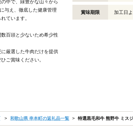
境の中で、緑豊かな山々から
分に与え、徹底した健康管理
賞味期限
加工日より
られています。
間数百頭と少ないため希少性
更に厳選した牛肉だけを提供
ぜひご賞味ください。
町
和歌山県 串本町の返礼品一覧
特選黒毛和牛 熊野牛 ミスジブ