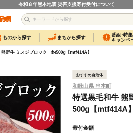
令和８年熊本地震 災害支援寄付受付について
番組･特集
ものから探す
まちから探す
キャンペ
熊野牛 ミスジブロック 約500g【mtf414A】
おすすめ自治体
和歌山県 串本町
特選黒毛和牛 熊
500g【mtf414A
寄付金額