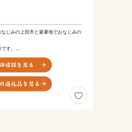
おなじみの上田市と避暑地でおなじみの
。
市です。
よく、降水量もとても少ないので年間通
、ちょっと知名度が低いかもしれない。
んです。
90分。
丸インターチェンジもあり、車でも約2