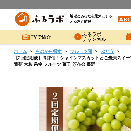
地域とあなたを元気にする
ふるさと納税
ふるラボ
TVで紹介
チャンネル
ホーム
ものから探す
フルーツ類
ぶどう
【2回定期便】高評価！シャインマスカットとご褒美スイーツ
葡萄 大粒 果物 フルーツ 菓子 頒布会 長野