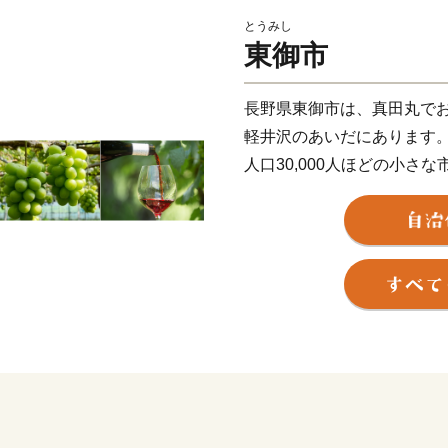
とうみし
東御市
長野県東御市は、真田丸で
軽井沢のあいだにあります
人口30,000人ほどの小さな
南斜面で陽当たりがとても
じて住みやすいまちです。
「とうみ」とも読めないし
でもとにかく、良いまちな
新幹線をつかえば、東京から
上信越道自動車道東部湯の
時間の距離。