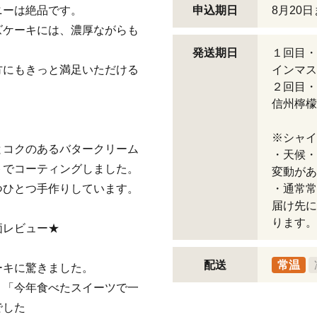
ニーは絶品です。
申込期日
8月20
ズケーキには、濃厚ながらも
発送期日
１回目・
方にもきっと満足いただける
インマス
２回目・
信州檸檬
※シャイ
とコクのあるバタークリーム
・天候・
トでコーティングしました。
変動があ
つひとつ手作りしています。
・通常常
届け先に
ります。
価レビュー★
配送
常温
ーキに驚きました。
、「今年食べたスイーツで一
でした