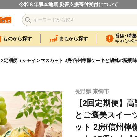
令和８年熊本地震 災害支援寄付受付について
番組･特集
ものから探す
まちから探す
キャンペ
定期便（シャインマスカット 2房/信州檸檬ケーキと胡桃の醍醐味
長野県 東御市
【2回定期便】
とご褒美スイー
ット 2房/信州