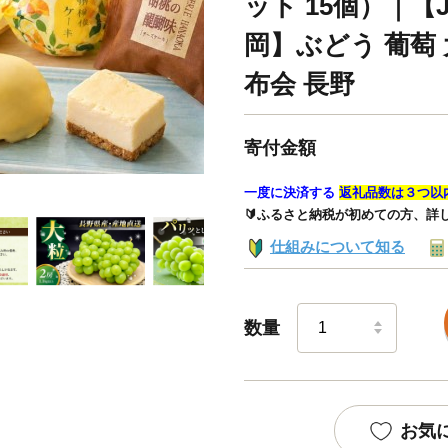
ット 15個）｜
岡】ぶどう 葡萄 
布会 長野
寄付金額
一度に決済する
返礼品数は３つ以
🔰ふるさと納税が初めての方、詳
仕組みについて知る
数量
お気