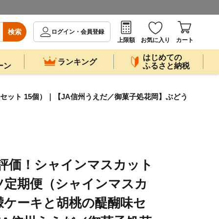
検索
ログイン・会員登録
上限額
お気に入り
カート
はじめての
ランキング
ーン
ふるさと納税
セット 15個）｜【JA信州うえだ／御菓子処花岡】ぶどう
高評価！シャインマスカット
ツ定期便（シャインマスカ
檸檬ケーキと胡桃の醍醐味セ