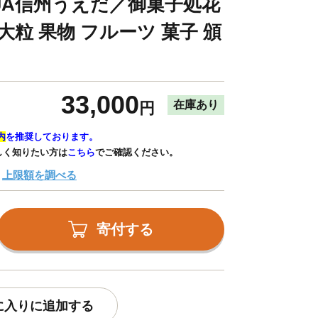
【JA信州うえだ／御菓子処花
大粒 果物 フルーツ 菓子 頒
33,000
在庫あり
円
内
を推奨しております。
しく知りたい方は
こちら
でご確認ください。
上限額を調べる
寄付する
に入りに追加する