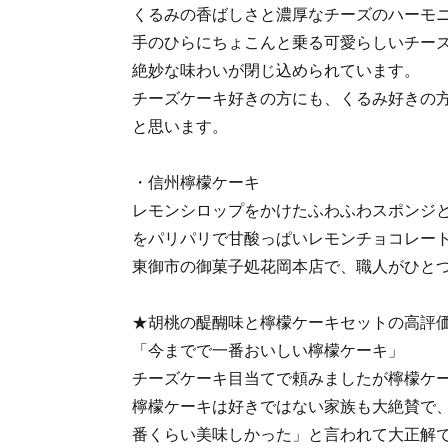
くるみの香ばしさと濃厚なチーズのハーモ
手のひらにちょこんと乗る可愛らしいチー
絶妙な味わいが閉じ込められています。
チーズケーキ好きの方にも、くるみ好きの
と思います。
・信州檸檬ケーキ
レモンシロップをかけたふわふわスポンジ
をパリパリで甘酸っぱいレモンチョコレー
東御市の御菓子処花岡本店で、職人がひと
★胡桃の醍醐味と檸檬ケーキセットの高評
「今までで一番おいしい檸檬ケーキ」
チーズケーキ目当てで頼みましたが檸檬ケ
檸檬ケーキは好きではない家族も大絶賛で
番くらい美味しかった」と言われて大正解