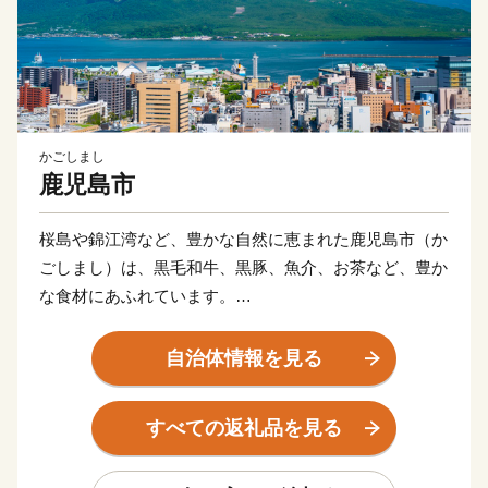
かごしまし
鹿児島市
桜島や錦江湾など、豊かな自然に恵まれた鹿児島市（か
ごしまし）は、黒毛和牛、黒豚、魚介、お茶など、豊か
な食材にあふれています。
産地ならではの味である焼酎やさつま揚げなど美味し
自治体情報を見る
い“食”の宝庫です。
すべての返礼品を見る
伝統の技を受け継ぎ、高い技術で生み出された薩摩切
子、薩摩焼など、匠の技が光る“逸品”があります。