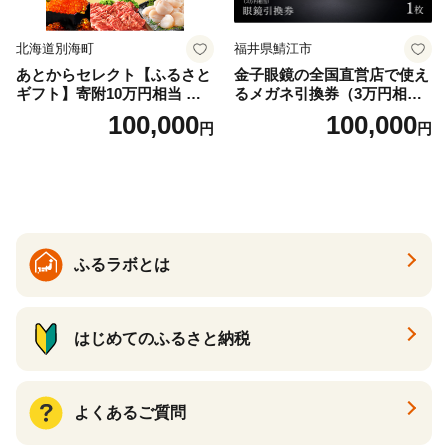
北海道別海町
福井県鯖江市
あとからセレクト【ふるさと
金子眼鏡の全国直営店で使え
ギフト】寄附10万円相当 あ
るメガネ引換券（3万円相
とから選べる！ ギフト いく
当） Bronze
100,000
100,000
円
円
ら ほたて 海鮮 牛肉 別海町
ケーキ アイス （ 後から 選べ
る カタログ カタログポイン
ト カタログギフト あとから
カタログ あとからカタログ
ポイント あとからカタログ
ギフト ふるさと納税 ）
ふるラボとは
はじめてのふるさと納税
よくあるご質問