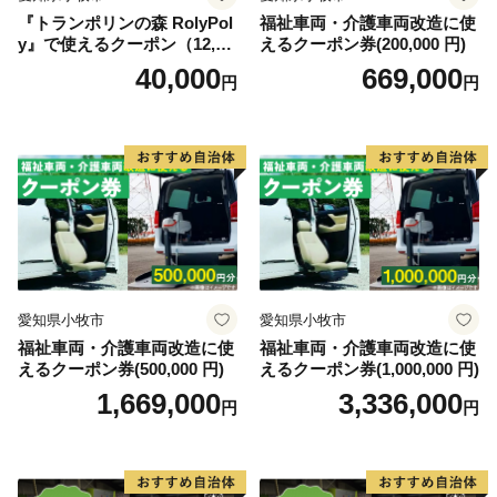
『トランポリンの森 RolyPol
福祉車両・介護車両改造に使
（入金方法がクレジットカード決済以外の方は、１か
y』で使えるクーポン（12,00
えるクーポン券(200,000 円)
月を超える場合もございます。）
0円）
40,000
669,000
円
円
・県外にお住まいで、年2,000円以上の寄附をお寄せい
ただいた方に、鹿児島県内の観光・文化施設(仙巌園、
水族館、いおワールド かごしま水族館など約60施設)等
において入館料等の割引が受けられる「かごしま応援者
証」を発行しています。
※ご希望の方は、ご連絡をお願いいたします。
◆ワンストップ特例申請書◆
愛知県小牧市
愛知県小牧市
申請書を受領書と一緒にお送りします。
福祉車両・介護車両改造に使
福祉車両・介護車両改造に使
えるクーポン券(500,000 円)
えるクーポン券(1,000,000 円)
ワンストップ特例申請書は入金確認後３０日以内に住民
1,669,000
3,336,000
票住所へお送り致します。
円
円
必要情報を記載の上、返送してください。
【ワンストップ特例申請書送付先】