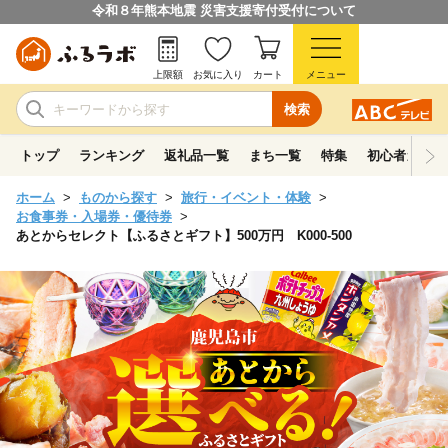
令和８年熊本地震 災害支援寄付受付について
上限額
お気に入り
カート
メニュー
検索
トップ
ランキング
返礼品一覧
まち一覧
特集
初心者ガイド
ホーム
ものから探す
旅行・イベント・体験
お食事券・入場券・優待券
あとからセレクト【ふるさとギフト】500万円 K000-500