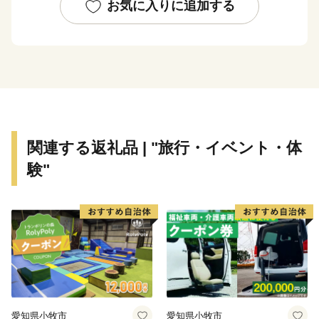
お気に入りに追加する
また、南の交流拠点都市として各種都市機能が集積して
おり、これらを活かした企業立地に取り組んでいます。
豊かな自然に恵まれた鹿児島市は黒毛和牛、黒豚、魚
介、お茶などイチオシ食材が多数！高い技術で生み出さ
れた美術工芸品も必見です！
関連する返礼品 | "旅行・イベント・体
___________________________________________________
験"
◆お礼の品について◆
・鹿児島市に寄附をしていただいた方を対象に、お礼の
品をお送りします。
（鹿児島市内にお住まいの方にはお礼の品はお送りし
ていません。予めご了承ください。）
・お礼の品は、寄附の入金確認後、おおむね１か月以内
愛知県小牧市
愛知県小牧市
にお届けいたします。