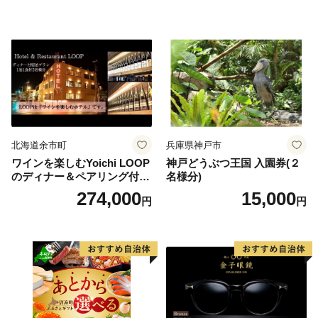
北海道余市町
兵庫県神戸市
ワインを楽しむYoichi LOOP
神戸どうぶつ王国 入園券(２
のディナー＆ペアリング付宿
名様分)
泊プラン＜デラックスツイン
274,000
15,000
円
円
＞