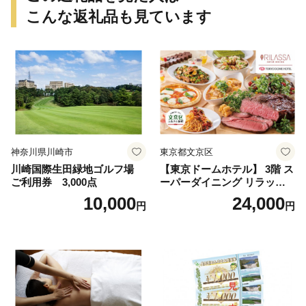
こんな返礼品も見ています
神奈川県川崎市
東京都文京区
川崎国際生田緑地ゴルフ場
【東京ドームホテル】 3階 ス
ご利用券 3,000点
ーパーダイニング リラッサ
ランチブッフェ お食事券 大
10,000
24,000
円
円
人1名様分 関東 東京 ご利用
券 ランチ 昼食 食事券 レスト
ラン ブッフェ 東京都 お食事
券