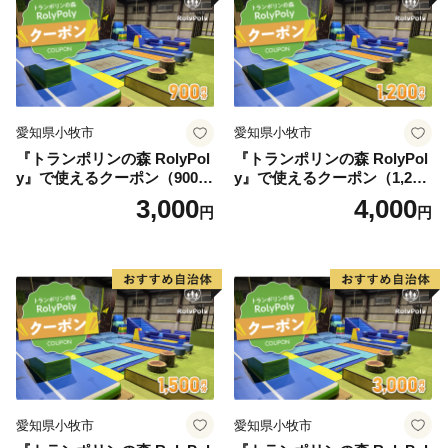
〒897-0006
住所:鹿児島県南さつま市加世田本町41-7
宛先：鹿児島市ふるさと納税サポートセンター 宛
※鹿児島市では、ワンストップ特例申請受付を外部委託
しています。
愛知県小牧市
愛知県小牧市
『トランポリンの森 RolyPol
『トランポリンの森 RolyPol
y』で使えるクーポン（900
y』で使えるクーポン（1,200
円）
円）
3,000
4,000
円
円
愛知県小牧市
愛知県小牧市