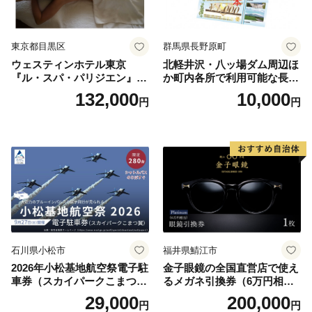
東京都目黒区
群馬県長野原町
ウェスティンホテル東京
北軽井沢・八ッ場ダム周辺ほ
『ル・スパ・パリジエン』選
か町内各所で利用可能な長野
べるボディセラピー90分/1名
原町ふるさと感謝券（3,000
132,000
10,000
円
円
円分）【トラベル 観光 旅行
お土産 群馬県 長野原町 北軽
井沢】
石川県小松市
福井県鯖江市
2026年小松基地航空祭電子駐
金子眼鏡の全国直営店で使え
車券（スカイパークこまつ
るメガネ引換券（6万円相
翼） 駐車場 シャトルバスの
当） Platinum
29,000
200,000
円
円
りばすぐ 石川県 小松市