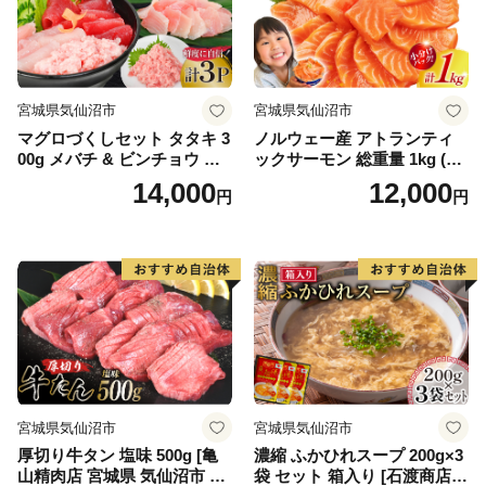
宮城県気仙沼市
宮城県気仙沼市
マグロづくしセット タタキ 3
ノルウェー産 アトランティ
00g メバチ & ビンチョウ 切
ックサーモン 総重量 1kg (正
り落し 各250g 計3パック 冷
味重量850g) [カネダイ 宮城
14,000
12,000
円
円
凍 [畠和水産 宮城県 気仙沼市
県 気仙沼市 20565509] 魚 魚
20563665]
介類 サーモン 刺身 生食 生
アトランティック アトラン
小分け 冷凍 鮭 さけ 訳あり
ノルウェー
宮城県気仙沼市
宮城県気仙沼市
厚切り牛タン 塩味 500g [亀
濃縮 ふかひれスープ 200g×3
山精肉店 宮城県 気仙沼市 20
袋 セット 箱入り [石渡商店