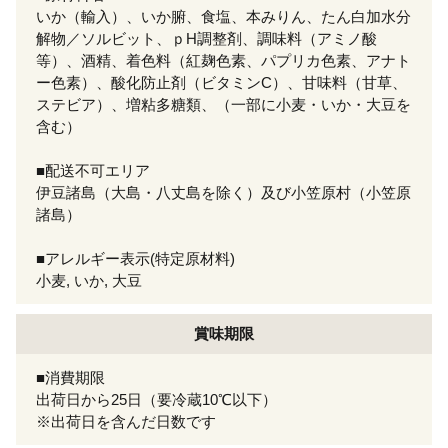
いか（輸入）、いか腑、食塩、本みりん、たん白加水分
解物／ソルビット、ｐH調整剤、調味料（アミノ酸
等）、酒精、着色料（紅麹色素、パプリカ色素、アナト
ー色素）、酸化防止剤（ビタミンC）、甘味料（甘草、
ステビア）、増粘多糖類、（一部に小麦・いか・大豆を
含む）
■配送不可エリア
伊豆諸島（大島・八丈島を除く）及び小笠原村（小笠原
諸島）
■アレルギー表示(特定原材料)
小麦, いか, 大豆
賞味期限
■消費期限
出荷日から25日（要冷蔵10℃以下）
※出荷日を含んだ日数です