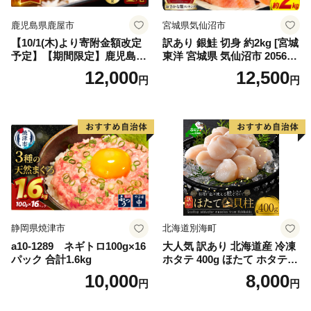
鹿児島県鹿屋市
宮城県気仙沼市
【10/1(木)より寄附金額改定
訳あり 銀鮭 切身 約2kg [宮城
予定】【期間限定】鹿児島県
東洋 宮城県 気仙沼市 205649
大隅産うなぎ蒲焼4尾（400
91] 鮭 魚介類 海鮮 訳アリ 規
12,000
12,500
円
円
g） KN007-023
格外 不揃い さけ サケ 鮭切身
シャケ 切り身 冷凍 家庭用 お
かず 弁当 支援 サーモン 銀鮭
切り身 魚 わけあり
静岡県焼津市
北海道別海町
a10-1289 ネギトロ100g×16
大人気 訳あり 北海道産 冷凍
パック 合計1.6kg
ホタテ 400g ほたて ホタテ
帆立 貝柱 海鮮 魚介類 刺身
10,000
8,000
円
円
大粒 天然 海鮮 ランキング 大
人気 人気 おすすめ 訳あり ）