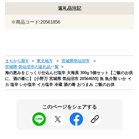
返礼品注記
※商品コード:20561856
まちから探す
東北地方
宮城県気仙沼市
宮城県 気仙沼市の返礼品一覧
海の恵みをじっくり仕込んだ塩辛 大海原 300g 5個セット【ご飯のお供
に、酒の肴に】 [小野万 宮城県 気仙沼市 20564655] 魚 魚介類 いか イ
カ 塩辛 いか塩辛 イカ塩辛 冷蔵 酒の肴 おつまみ ご飯のお供
このページをシェアする