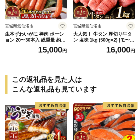
宮城県気仙沼市
宮城県気仙沼市
生本ずわいがに 棒肉 ポーシ
大人気！ 牛タン 厚切り牛タ
ョン 20〜30本入 総重量 約50
ン 塩味 1kg (500g×2) [モ〜ラ
0g [カネダイ 宮城県 気仙沼
ンド 宮城県 気仙沼市 205646
15,000
16,000
円
円
市 20564322] むき身 カニ か
60] 肉 牛肉 精肉 牛たん 牛タ
に 生 ずわいがに ズワイガニ
ン塩 牛たん塩 冷凍 焼肉 BB
ずわい蟹 ズワイ蟹 蟹 カニ カ
Q アウトドア バーベキュー
ニ脚 蟹脚 カニ棒肉 カニ 蟹
厚切り タン
この返礼品を見た人は
こんな返礼品も見ています