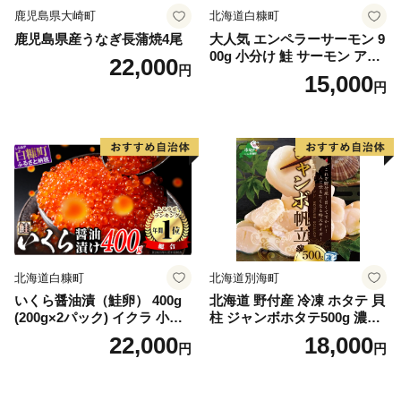
鹿児島県大崎町
北海道白糠町
鹿児島県産うなぎ長蒲焼4尾
大人気 エンペラーサーモン 9
00g 小分け 鮭 サーモン アト
22,000
円
ランティックサーモン 水産
15,000
円
庁長官賞 受賞 さけ シャケ し
ゃけ sake カルパッチョ ソテ
ー レアステーキ 人気 高級 大
満足 美味しい 贈答 生食用 刺
身 お刺身 刺し身 魚介類 海鮮
冷凍 厚切り 薄切り ふるさと
納税 ふるさとチョイス チョ
イス 北海道 白糠町
北海道白糠町
北海道別海町
いくら醤油漬（鮭卵） 400g
北海道 野付産 冷凍 ホタテ 貝
(200g×2パック) イクラ 小分
柱 ジャンボホタテ500g 濃厚
け いくら醤油漬 鮭いくら い
な旨味と甘み （ほたて ホタ
22,000
18,000
円
円
くら醤油漬け 鮭 鮭卵 ikura
テ 帆立 貝柱 ホタテ貝柱 大玉
醤油いくら 冷凍いくら いく
大粒 北海道 別海 野付 ふるさ
ら北海道 醤油鮭いくら 人気
と納税）