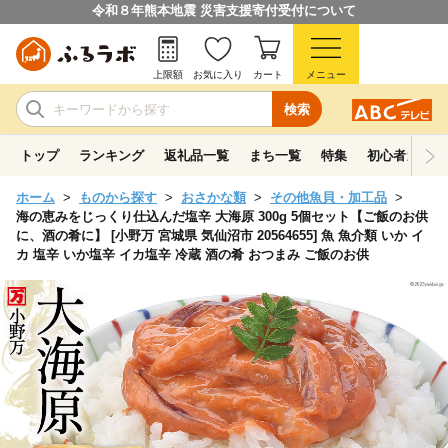
令和８年熊本地震 災害支援寄付受付について
上限額
お気に入り
カート
メニュー
検索
トップ
ランキング
返礼品一覧
まち一覧
特集
初心者ガイド
ホーム
ものから探す
おさかな類
その他魚貝・加工品
海の恵みをじっくり仕込んだ塩辛 大海原 300g 5個セット【ご飯のお供
に、酒の肴に】 [小野万 宮城県 気仙沼市 20564655] 魚 魚介類 いか イ
カ 塩辛 いか塩辛 イカ塩辛 冷蔵 酒の肴 おつまみ ご飯のお供