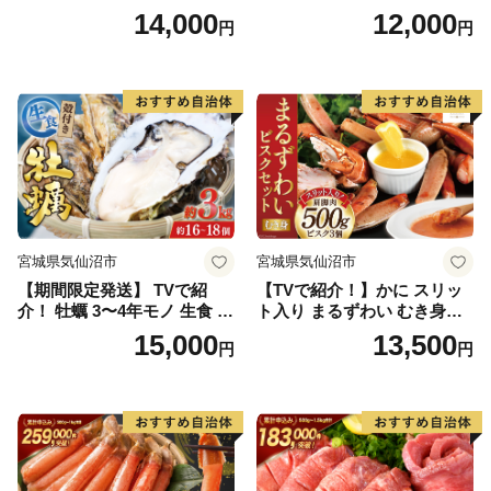
565156] 精肉 肉 牛肉 牛たん
宮城県 気仙沼市 20563919]
14,000
12,000
円
円
牛タン ぎゅうたん タン タン
レトルト スープ ふかひれ フ
塩 厚切り 味付き 冷凍 焼肉
カヒレ 鱶鰭 中華料理 高級 高
焼き肉 BBQ アウトドア
級食材 豪華 常備食 保存食 常
温
宮城県気仙沼市
宮城県気仙沼市
【期間限定発送】 TVで紹
【TVで紹介！】かに スリッ
介！ 牡蠣 3〜4年モノ 生食 殻
ト入り まるずわい むき身と
付き牡蠣 約3kg(約16-18個入)
スープのセット 肩脚肉500g
15,000
13,500
円
円
[住喜水産 宮城県 気仙沼市 20
ビスク180g×3 [カネダイ 宮城
564186] 期間限定 冷蔵 新鮮
県 気仙沼市 20564338] 冷凍
濃厚 真牡蠣 カキ かき 生牡蠣
蟹 カニ
魚貝類 生牡蠣 貝 海鮮 魚介類
なべ カキフライ 牡蠣ご飯 魚
介