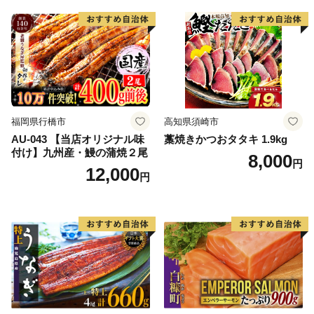
福岡県行橋市
高知県須崎市
AU-043 【当店オリジナル味
藁焼きかつおタタキ 1.9kg
付け】九州産・鰻の蒲焼２尾
8,000
円
12,000
円