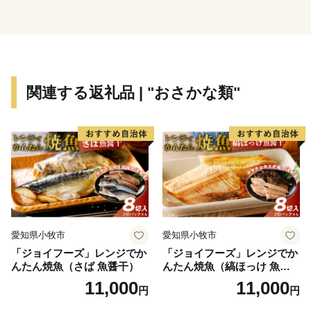
関連する返礼品 | "おさかな類"
愛知県小牧市
愛知県小牧市
「ジョイフーズ」レンジでか
「ジョイフーズ」レンジでか
んたん焼魚（さば 魚醤干）
んたん焼魚（縞ほっけ 魚醤
干）
11,000
11,000
円
円