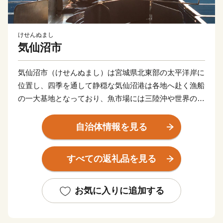
けせんぬまし
気仙沼市
気仙沼市（けせんぬまし）は宮城県北東部の太平洋岸に
位置し、四季を通して静穏な気仙沼港は各地へ赴く漁船
の一大基地となっており、魚市場には三陸沖や世界の海
で漁獲された魚介類が並びます。 気仙沼の代名詞とも
いえるフカヒレや水揚げ日本一を誇る生鮮カツオなどの
自治体情報を見る
海産物のほか、地元特産の農産物やB級グルメとして人
気の気仙沼ホルモンなどがあり、美食の街としての一面
すべての返礼品を見る
も持っています。 東日本大震災により大きな被害を受
けましたが、復興に向けて歩みを進める気仙沼市へ、皆
様の更なる御支援、後押しをお願いいたします。
お気に入りに追加する