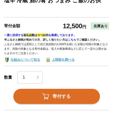
塩辛 冷蔵 酒の肴 おつまみ ご飯のお供
12,500
寄付金額
在庫あり
円
一度に決済する
返礼品数は３つ以内
を推奨しております。
🔰ふるさと納税が初めての方、詳しく知りたい方は
こちら
でご確認ください。
ふるさと納税では原則として自己負担額の2,000円を除いた全額が控除の対象となり
ます。控除の対象となる寄付金額は、収入や家族構成などに応じて一定の上限があ
りますのでご注意ください。
仕組みについて知る
上限額を調べる
数量
寄付する