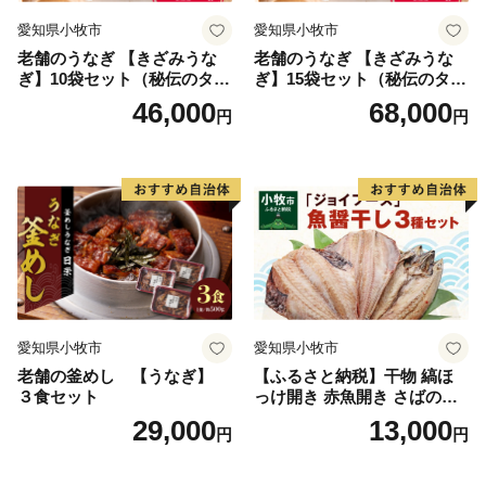
愛知県小牧市
愛知県小牧市
老舗のうなぎ 【きざみうな
老舗のうなぎ 【きざみうな
ぎ】10袋セット（秘伝のタレ
ぎ】15袋セット（秘伝のタレ
付）
付）
46,000
68,000
円
円
愛知県小牧市
愛知県小牧市
老舗の釜めし 【うなぎ】
【ふるさと納税】干物 縞ほ
３食セット
っけ開き 赤魚開き さばの開
き 魚醤干し 3種 セット 詰め
29,000
13,000
円
円
合わせ 魚 おかず 肉厚 おいし
い さば 赤魚 縞ホッケ ジョイ
フーズ 魚貝類 お取り寄せ お