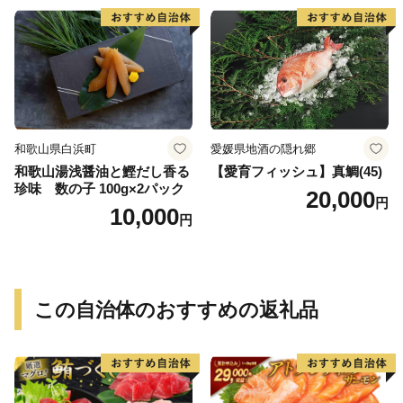
取り寄せグルメ 魚醤 ナンプ
ラー 愛知県 小牧市 冷凍 送料
無料
和歌山県白浜町
愛媛県地酒の隠れ郷
和歌山湯浅醤油と鰹だし香る
【愛育フィッシュ】真鯛(45)
珍味 数の子 100g×2パック
20,000
円
10,000
円
この自治体のおすすめの返礼品