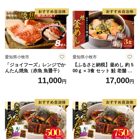
愛知県小牧市
愛知県小牧市
「ジョイフーズ」レンジでか
【ふるさと納税】釜めし 約 5
んたん焼魚（赤魚 魚醤干）
00ｇ × 3食 セット 鮭 老舗 急
速冷凍 レンチン 時短 簡単調
11,000
17,000
円
円
理 食品 加工品 海鮮 手作り
ほくほく ご飯 お弁当 おにぎ
り お茶漬け お取り寄せ お取
り寄せグルメ 愛知県 小牧市
送料無料